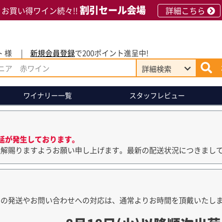
割引セール会場
お買い得ワイン続々!!
詳細こちら
 様
新規会員登録
で200ポイント進呈中!
詳細
検索
ワイナリー
一覧
スタッフレビュー
延が発生しております。
理解賜りますようお願い申し上げます。最新の配送状況につきまし
品の発送やお問い合わせへの対応は、通常よりお時間を頂戴いたし