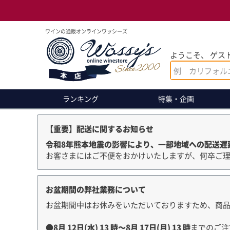
ワインの通販オンラインワッシーズ
ようこそ、 ゲスト
ランキング
特集・企画
【重要】配送に関するお知らせ
令和8年熊本地震の影響により、一部地域への配送遅
お客さまにはご不便をおかけいたしますが、何卒ご
お盆期間の弊社業務について
お盆期間中はお休みをいただいておりますため、商
●
8月
12
日(水)
13
時～8月
17
日(月)
13
時
までのご注