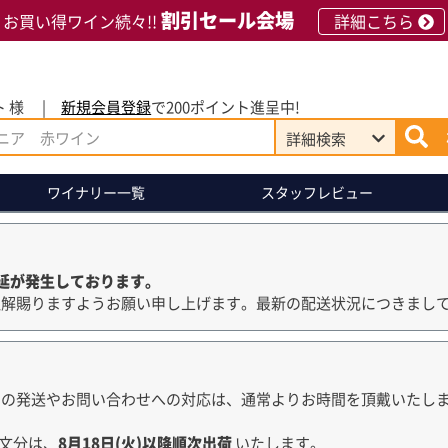
割引セール会場
お買い得ワイン続々!!
詳細こちら
 様
新規会員登録
で200ポイント進呈中!
詳細
検索
ワイナリー
一覧
スタッフレビュー
延が発生しております。
理解賜りますようお願い申し上げます。最新の配送状況につきまし
品の発送やお問い合わせへの対応は、通常よりお時間を頂戴いたし
文分は、
8月18日(火)以降順次出荷
いたします。