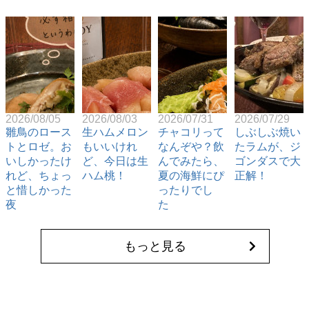
2026/08/05
2026/08/03
2026/07/31
2026/07/29
雛鳥のロース
生ハムメロン
チャコリって
しぶしぶ焼い
トとロゼ。お
もいいけれ
なんぞや？飲
たラムが、ジ
いしかったけ
ど、今日は生
んでみたら、
ゴンダスで大
れど、ちょっ
ハム桃！
夏の海鮮にぴ
正解！
と惜しかった
ったりでし
夜
た
もっと見る