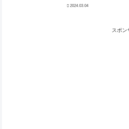
ッサーの2代目社長のアレックスさんが大
2024.03.04
阪四天王寺のワインショップワッシーズ
にいらっしゃいました(≧◇≦)ものすごく感
じの良...
スポン