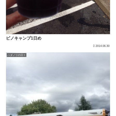
ピノキャンプ1日め
2014.06.30
ハダノリの日々