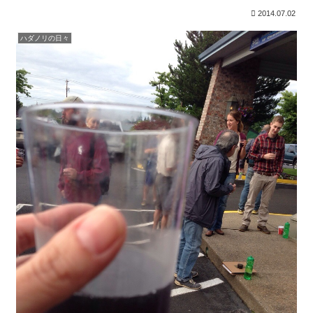
2014.07.02
ハダノリの日々