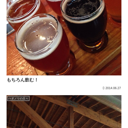
もちろん飲む！
2014.06.27
ハダノリの日々