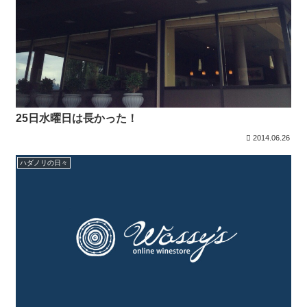
25日水曜日は長かった！
2014.06.26
ハダノリの日々