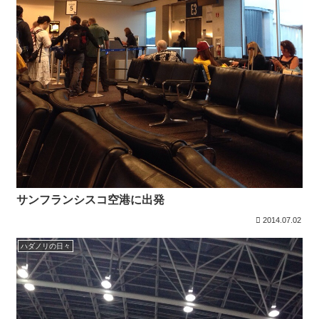
サンフランシスコ空港に出発
2014.07.02
ハダノリの日々