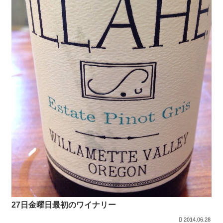
27日金曜日最初のワイナリー
2014.06.28