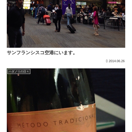
サンフランシスコ空港にいます。
2014.06.26
ハダノリの日々