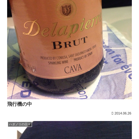
飛行機の中
2014.06.26
ハダノリの日々