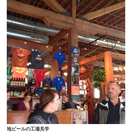
地ビールの工場見学