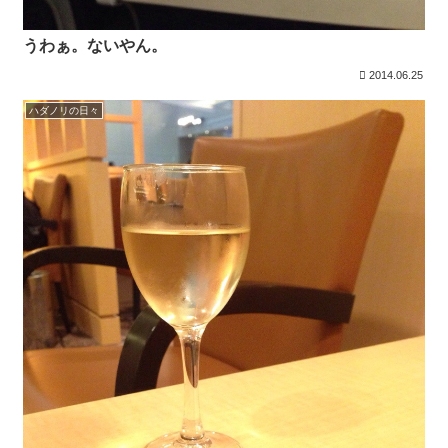
うわぁ。ないやん。
2014.06.25
ハダノリの日々