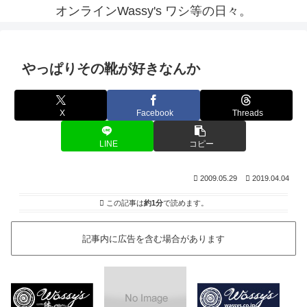
オンラインWassy's ワシ等の日々。
やっぱりその靴が好きなんか
X
Facebook
Threads
LINE
コピー
2009.05.29
2019.04.04
この記事は
約1分
で読めます。
記事内に広告を含む場合があります