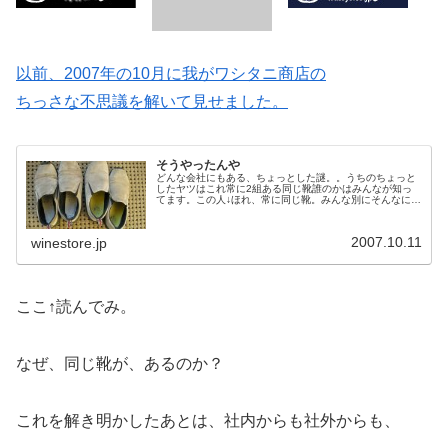
以前、2007年の10月に我がワシタニ商店の
ちっさな不思議を解いて見せました。
そうやったんや
どんな会社にもある、ちょっとした謎。。うちのちょっと
したヤツはこれ常に2組ある同じ靴誰のかはみんなが知っ
てます。この人↓ほれ、常に同じ靴。みんな別にそんなに不
思議にも思わず、「置き忘れたんだろ。」位に思ってた。
（よく考えるとそれは非常におか...
2007.10.11
winestore.jp
ここ↑読んでみ。
なぜ、同じ靴が、あるのか？
これを解き明かしたあとは、社内からも社外からも、