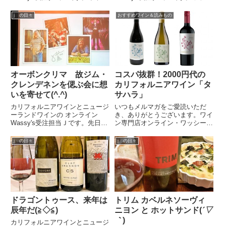
慌ただしさに紛れて、つい日々の
ーズのオフィスにはテラスがあり
食事をおろそかにしがちな今日こ
ます。そこにはいろいろなハーブ
j の日々
おすすめワイン＆読みもの
の頃。「週末くらいは、ちゃんと
を植えていて、世話はもっぱらＪ
したワインを」と思って開けたの
がしております。なのでハーブ積
がトゥエンティ ロウズのカ...
み放題我が家の料理にも大活...
オーボンクリマ 故ジム・
コスパ抜群！2000円代の
クレンデネンを偲ぶ会に想
カリフォルニアワイン「タ
いを寄せて(^.^)
サハラ」
カリフォルニアワインとニュージ
いつもメルマガをご愛読いただ
ーランドワインの オンライン
き、ありがとうございます。ワイ
Wassy's受注担当Ｊです。先日妙
ン専門店オンライン・ワッシーズ
心寺 退蔵院で行われたオー・ボ
本店の副店長サトウです。今回
ン・クリマの故ジム・クレンデネ
は、スタッフおすすめのカリフォ
j の日々
j の日々
ンを偲ぶ会に弊社社長のワッシー
ルニアワイン生産者「タサハラ」
とスープルのオーナーソムリエの
が手がけるピノ・ノワール、シャ
鷲谷紀子が参加してきました...
ルドネ、カベルネ・ソーヴィニヨ
ンの...
ドラゴントゥース、来年は
トリム カベルネソーヴィ
辰年だ(≧◇≦)
ニヨン と ホットサンド(
´▽
｀
)
カリフォルニアワインとニュージ