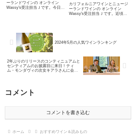
ーランドワインの オンライン
カリフォルニアワインとニュージ
Wassy's受注担当Ｊです。今日は
ーランドワインの オンライン
ホテイワインズさんが試飲のワイ
Wassy's受注担当Ｊです。近頃の
ンを持ってきてくださった日。ド
休みの日はホットサンドに具をい
ラゴントゥース（竜の牙）って聞
っぱい入れて楽しんでいます。以
いてワイン屋なのに植物のドラゴ
前、ホットサンドメーカーなるも
ントゥースを思い浮かべたＪ...
のを購入したのですが、少量しか
具が入れられなくってすぐは...
2024年5月の人気ワインランキング
2年ぶりのリリースのコンティニュアムと
センティアムのお披露目に来日！ティ
ム・モンダヴィの次女キアラさんに会っ
た(≧▽≦)
コメント
コメントを書き込む
ホーム
おすすめワイン＆読みもの