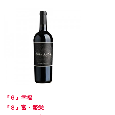
『６』幸福
『８』富・繁栄