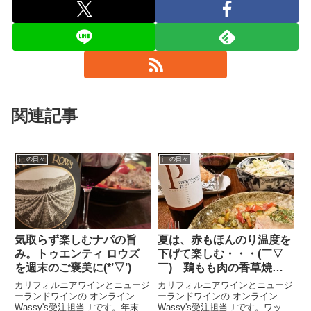
関連記事
j の日々
j の日々
気取らず楽しむナパの旨
夏は、赤もほんのり温度を
み。トゥエンティ ロウズ
下げて楽しむ・・・(￣▽
を週末のご褒美に(*’▽’)
￣) 鶏もも肉の香草焼き
とプロヴィナンス メルロ
カリフォルニアワインとニュージ
カリフォルニアワインとニュージ
ー ナパヴァレー [2019]
ーランドワインの オンライン
ーランドワインの オンライン
Wassy's受注担当Ｊです。年末の
Wassy's受注担当Ｊです。ワッシ