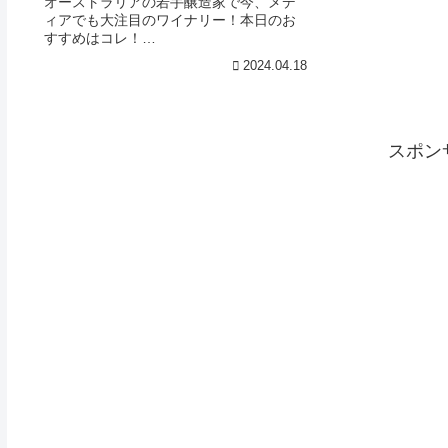
オーストラリアの若手醸造家で今、メデ
ィアでも大注目のワイナリー！本日のお
すすめはコレ！
──────────────────────────
2024.04.18
─────■ヴィンデン エクスペリメント ポ
コルヴァン ブラン 販売価格 6,380円様々
な白ブドウ品...
スポン