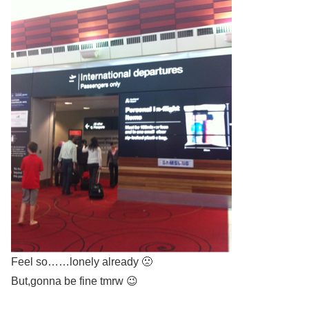
Feel so……lonely already 🙁
But,gonna be fine tmrw 😉