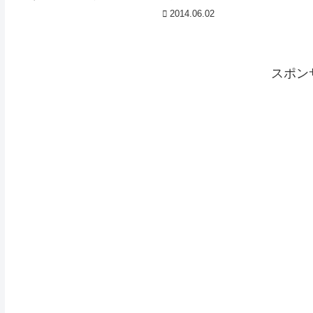
とはいってもそんなたいそうなものでは
2014.06.02
なく、お弁当もって大阪城に出かけただ
け。友人がワイン フォリウム ヴィン
ヤード マール...
スポン