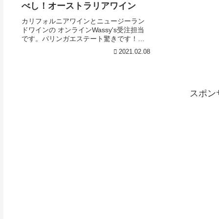
べし！オーストラリアワイン
カリフォルニアワインとニュージーラン
ドワインの オンラインWassy's受注担当
です。パリンガエステート驚きです！オ
ーストラリアワイン、それもピノノワー
2021.02.08
ルを飲んで、こんなにブルゴーニュを感
じたことはありません。「パリンガ」と
はアボリジニー...
スポン