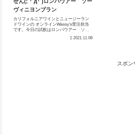
せん(; ･`д･´)ロンバウアー ソー
ヴィニヨンブラン
カリフォルニアワインとニュージーラン
ドワインの オンラインWassy's受注担当
です。今日の試飲はロンバウアー ソー
ヴィニヨンブラン多くの造り手が市場ト
2021.11.08
レンドに合わせ変化してゆく中、ロンバ
ウアーは一貫した古き佳き豊かな風味が
漂うオールド・...
スポン