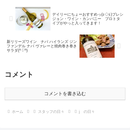
Wassy’sのブログ。
びにどんどん顔つきが変わってい
っててしっかりして、大人になっ
たねーなノックスです。2年...
デイリーにちょーおすすめっ(≧◇≦)プレシ
ジョン・ワイン・カンパニー プロトタ
イプがやっと入ってきます！
新リリーズワイン ナパ ハイランズ ジン
ファンデル ナパ ヴァレーと焼肉巻き巻き
サラダ(
^▽^
)
コメント
コメントを書き込む
ホーム
スタッフの日々
j の日々