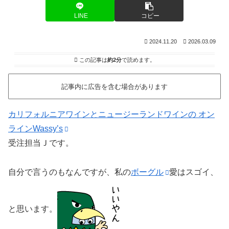
LINE
コピー
2024.11.20
2026.03.09
この記事は
約2分
で読めます。
記事内に広告を含む場合があります
カリフォルニアワインとニュージーランドワインの オン
ラインWassy’s
受注担当Ｊです。
自分で言うのもなんですが、私の
ボーグル
愛はスゴイ、
と思います。