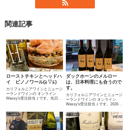
関連記事
j の日々
j の日々
ローストチキンとヘッドハ
ダックホーンのメルロー
イ ピノノワール(≧▽≦)
は、日本料理にも合うので
す。
カリフォルニアワインとニュージ
ーランドワインの オンライン
カリフォルニアワインとニュージ
Wassy's受注担当Ｊです。先日ク
ーランドワインの オンライン
リスマス定番のローストチキンを
Wassy's受注担当Ｊです。2026年
焼きました。鶏のお腹に香草やら
4月16日(木)、大阪・四天王寺前
にんにくの詰め物をして耐熱皿一
夕陽ヶ丘の「ワインサロン スー
j の日々
j の日々
面には敷き詰めたちびっ子ジャガ
プル」にて、カリフォルニアを代
イモたち。160度から18...
表するワイナリー、ダックホー
ン・ポートフォリオ創...