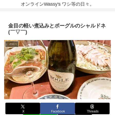
オンラインWassy's ワシ等の日々。
金目の軽い煮込みとボーグルのシャルドネ
(￣▽￣)
j の日々
X
Facebook
Threads