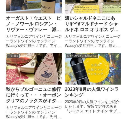
オーガスト・ウエスト ピ
濃いシャルドネここにあ
ノ・ノワール ロシアン・
り!(^^)!マルドナード シャ
リヴァー・ヴァレー 派手
ルドネ ロス オリボス ヴィ
さはないけれど、静かに心
ンヤード ナパ ヴァレー
カリフォルニアワインとニュージ
カリフォルニアワインとニュージ
に残る一本(^^♪
ーランドワインの オンライン
ーランドワインの オンライン
Wassy's受注担当Ｊです。アイコ
Wassy's受注担当Ｊです。最近き
ニックさんの試飲会で、どうして
れいな味わいのシャルドネが増え
も紹介したかったワイン。それ
てそれはそれで嬉しいＪですが、
j の日々
おすすめワイン＆読みもの
が オーガスト・ウエスト ワイ
時々「濃いしっかりしたシャルド
ンズ です。ロシアン・リヴァ
ネある？」と訊かれてうぬ
ー・ヴァレーを中心に、テロワ
ぬ・・・となっております。濃い
ー...
っ...
秋からブルゴーニュに修行
2023年9月の人気ワインラ
に行くって・・・オーボン
ンキング
クリマのノックスがキター
2023年9月の人気ワインをご紹介
(≧▽≦)
いたします。安旨で定評のある
カリフォルニアワインとニュージ
『シックス エイト ナイン サブミ
ーランドワインの オンライン
ッション』が今月の1位に輝きま
Wassy's受注担当Ｊです。先日、
した★カリフォルニアワインのネ
オーボンクリマのノックスがワッ
ットショップ、オンライン
シーズに来てくれました。会うた