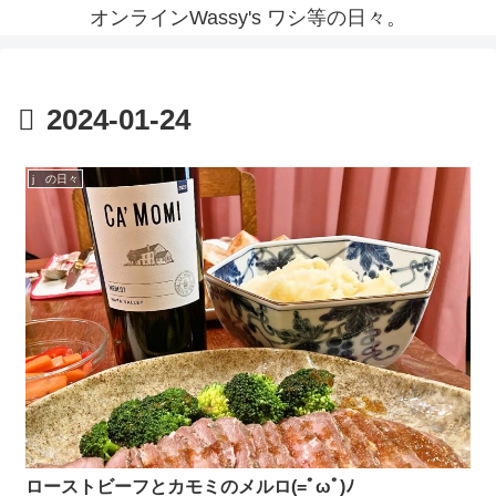
オンラインWassy's ワシ等の日々。
2024-01-24
j の日々
ローストビーフとカモミのメルロ(=ﾟωﾟ)ﾉ