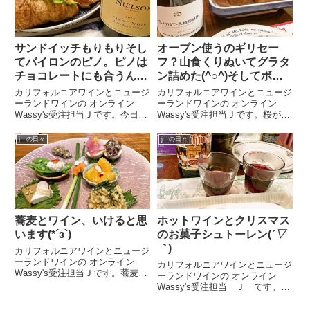
サンドイッチもりもりそし
オーブン使うのギリセー
てバイロンのピノ。ピノは
フ？山食くりぬいてグラタ
チョコレートにも合うんだ
ン詰めた(^○^)そしてボワ
よ～(≧◇≦)
シャンとボーグルの両方で
カリフォルニアワインとニュージ
カリフォルニアワインとニュージ
楽しむ～♪
ーランドワインの オンライン
ーランドワインの オンライン
Wassy's受注担当Ｊです。今日は
Wassy's受注担当Ｊです。桜が散
サンドイッチに合わせてワインが
ったと同時に気温も上がって、Ｊ
飲みたい！と言うのであまり重く
のツライ季節到来です。オーブン
j の日々
j の日々
ならないようにピノを選びまし
を使うのもギリ限界か？と思いつ
た。バイロン ニールソン バイ バ
つ今日は山食をくりぬいて器にし
イロン サンタ マリア ...
たグラタンを作りました。え...
蕎麦とワイン、いけると思
ホットワインとクリスマス
います(*´з`)
のお菓子シュトーレン(
´▽
｀
)
カリフォルニアワインとニュージ
ーランドワインの オンライン
カリフォルニアワインとニュージ
Wassy's受注担当Ｊです。蕎麦好
ーランドワインの オンライン
きです。大好きです蕎麦屋さんへ
Wassy's受注担当 Ｊ です。12
行ったら、周りの視線を気にせず
月に入って、寒さも本格的になっ
最低二枚は食べます。時々、そば
てまいりました。そろそろホット