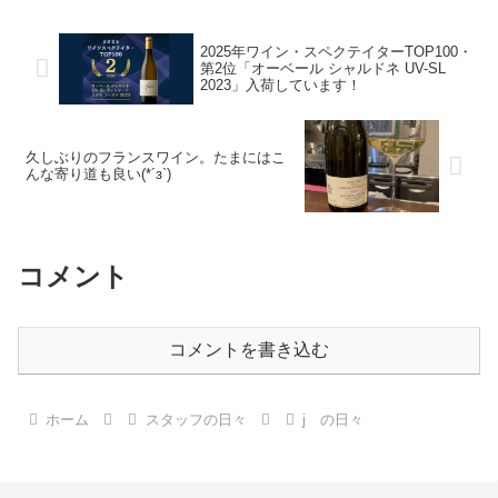
つゆにはピノ合うよなー、なんて
ワインの出番です。シュテルンタ
密かに楽しんでおりました。...
ーラー グリューワイン。レンジ
でチン！するだけで身体も...
2025年ワイン・スペクテイターTOP100・
第2位「オーベール シャルドネ UV-SL
2023」入荷しています！
久しぶりのフランスワイン。たまにはこ
んな寄り道も良い(*´з`)
コメント
コメントを書き込む
ホーム
スタッフの日々
j の日々