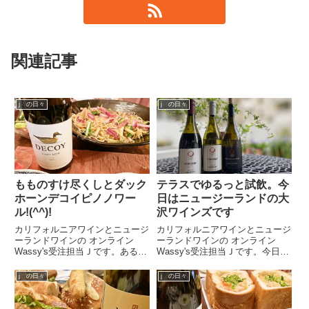
関連記事
j の日々
j の日々
もものすけ尽くしとダック
テラスでゆるっと試飲。今
ホーンデコイピノノワー
日はニュージーランドの大
ル!(^^)!
沢ワインズです
カリフォルニアワインとニュージ
カリフォルニアワインとニュージ
ーランドワインの オンライン
ーランドワインの オンライン
Wassy's受注担当Ｊです。ある日
Wassy's受注担当Ｊです。今日
スタッフクロカワがくれたももの
は、ニュージーランドのワイナリ
すけこれは蕪の名前なのですが、
ー「オオサワワインズ（大沢ワイ
j の日々
j の日々
やわらかくって筋があんまりなく
ンズ）」の試飲です。名前だけ見
サラダ用としても有名なのだそう
ると、「日本のワイン？」と思わ
です。初めてのもものすけ。...
れる方もいらっしゃるかもしれ...