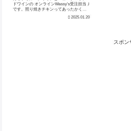
ドワインの オンラインWassy's受注担当Ｊ
です。照り焼きチキンってあったかくて
も冷めても美味しい。フライパンひとつ
2025.01.20
でできるしごはんに合うのは勿論、酒の
肴にもなるので重宝してます。今回は照
りに必要な砂糖...
スポン