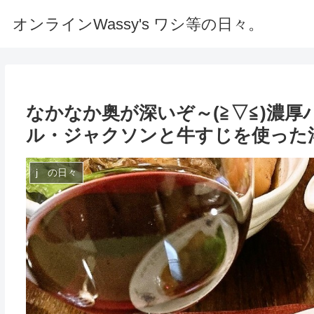
オンラインWassy's ワシ等の日々。
なかなか奥が深いぞ～(≧▽≦)濃
ル・ジャクソンと牛すじを使った
j の日々