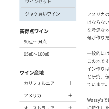
ワインセット
ジャケ買いワイン
アメリカ
はならな
な冷涼な
高得点ワイン
候が作り
90点～94点
一般的に
95点～100点
この地で
イン作り
ワイン産地
と研究、
カリフォルニア
ています
アメリカ
Wassy
に特化し
オーストラリア