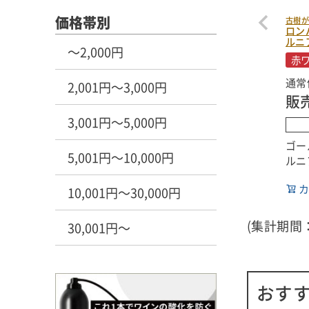
価格帯別
古樹
ロン
ルニア
～2,000円
赤
通常
2,001円～3,000円
販
3,001円～5,000円
ゴー
5,001円～10,000円
ルニ
ルは
カ
統的
10,001円～30,000円
す。
ォル
(集計期間：
30,001円～
めて
使用
最も
おす
畑か