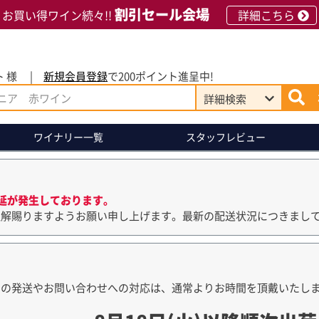
割引セール会場
お買い得ワイン続々!!
詳細こちら
 様
新規会員登録
で200ポイント進呈中!
詳細
検索
ワイナリー
一覧
スタッフレビュー
延が発生しております。
理解賜りますようお願い申し上げます。最新の配送状況につきまし
品の発送やお問い合わせへの対応は、通常よりお時間を頂戴いたし