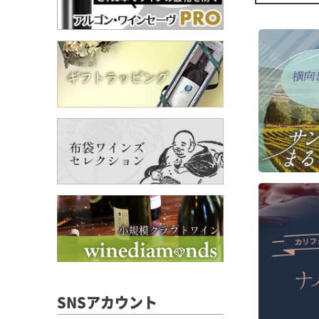
樹齢
ます
■生
ラズ
ーの
ュア
に含
パイ
繊細
シー
は長
持続
■栽
カリ
(5
郡(
主要
SNSアカウント
ウを