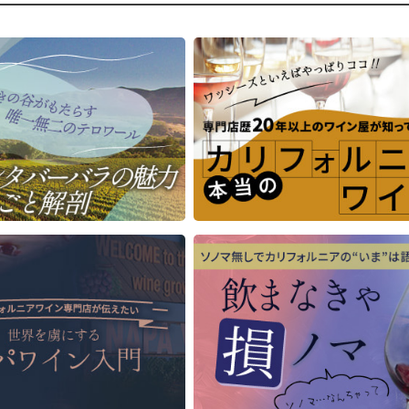
100年を超える区画も含まれてい
した、複雑で奥行きのあるキ
。
です。
産者のコメント
明るい赤系果実がまず前面に
ベリー、チェリー、クランベリ
キャンディのようなクランベ
香りに、ドライハーブや花のニ
ホワイトペッパー、ジャスミ
ンスが調和して広がります。口
のニュアンスが続きます。空
むと、凝縮した赤い果実味にス
れると、苔やナツメグを思わ
スやリコリスの風味が重なり、
落ち着いた香りが現れ、土っ
なタンニンに支えられたジュー
みを演出します。
な味わいが感じられます。余韻
く、シルキーで、豊かな風味が
味わいは、赤い果実の風味に
します。
ストしたカカオやバニラ・カ
ドのような、まろやかさが重
培について
ジューシーな酸味ときめ細や
フォルニア州のアマドール郡
ンニンが美しく調和していま
0％)、エルドラド郡(25％)、レイク
レガントで余韻が長く、美し
20％)、ナパ郡(5％)という、4つの
していくポテンシャルを備え
産地にある厳選された畑のブド
ンです。
使用しています。