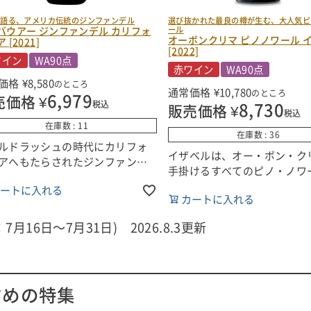
が語る、アメリカ伝統のジンファンデル
選び抜かれた最良の樽が生む、大人気ピ
バウアー ジンファンデル カリフォ
ール
オーボンクリマ ピノノワール 
 [2021]
[2022]
ワイン
WA90点
赤ワイン
WA90点
価格
¥
8,580
のところ
通常価格
¥
10,780
のところ
6,979
売価格
¥
8,730
税込
販売価格
¥
税込
在庫数
11
在庫数
36
ルドラッシュの時代にカリフォ
イザベルは、オー・ボン・ク
アへもたらされたジンファンデ
手掛けるすべてのピノ・ノワ
、多くの人々から“アメリカの伝
中から、毎年もっとも品質の
ートに入れる
ブドウ品種”と見なされていま
カートに入れる
「ベスト・バレル」を厳選し
このジンファンデルは、カリフ
ンドして造られるワイン。オ
ニアワインの歴史への敬意を込
7月16日～7月31日) 2026.8.3更新
ン・クリマの最高峰に位置づ
造られた一本です！
る一本です！
されているブドウは、州内でも
■生産者のコメント
古いワイン産地に位置する一流
すめの特集
2022年の「イザベル」ピノ
ら収穫されたもので、なかには
ルは、6つの畑の最上級樽を