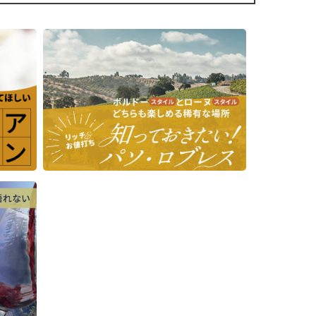
ュヴェ
ー、ラグーナ
熟した黒系果実の風味が、樽熟成に
ル・ヒルズ、
よる香ばしいオーク香と見事に調和
インズといっ
しています。ミディアムからフルボ
現れ、
個性を持つ地
ディの味わいで、フレッシュさが際
リーや
複雑さと奥行
立ち、滑らかでビロードのような質
ンの花
す。
感。繊細で官能的な余韻が続き、も
気に触
う一杯飲みたくなるような魅力にあ
せる、
■生産者のコ
ふれています。
ぽい深
2024年のハ
シアン・リヴ
■栽培について
ドネは、鮮や
カリフォルニア州の中でも、特に優
、ロー
とした青リン
れた栽培地域から選び抜かれたブド
スター
的な香りに、
ウを使用しています。2022年ヴィン
なり、
ルの繊細なニ
テージでは、ソノマ、ナパ、ロダ
かなタ
す。
イ、メンドシーノといった、評価の
す。エ
高い銘醸地の個性が表現されていま
く熟成
味わいは洗練
す。
たワイ
上がり。熟し
スパイス感と
■醸造について
ラル感が寄り
フレンチオーク樽(新樽30％)で10か月