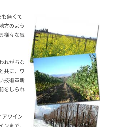
でも無くて
地方のよう
る様々な気
われがちな
と共に、ワ
い技術革新
前をしられ
ニアワイン
インまで、