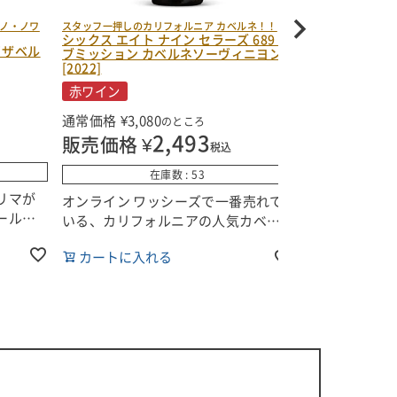
ノ・ノワ
スタッフ一押しのカリフォルニア カベルネ！！
多彩なテロワール
シックス エイト ナイン セラーズ 689 サ
ルドネ
イザベル
ハートフォード 
ブミッション カベルネソーヴィニヨン
アン リヴァー ヴ
[2022]
白ワイン
赤ワイン
通常価格
¥
8,2
通常価格
¥
3,080
のところ
2,493
販売価格
販売価格
¥
税込
在庫数
53
リマが
単一畑ワイン
オンライン ワッシーズで一番売れて
ールの
トフォード・
いる、カリフォルニアの人気カベル
高い
ーが手掛ける
ネソーヴィニヨン！
カートに入
、ブレ
カートに入れる
ー・ヴァレー
ー・ボ
ルドネ。
■生産者のコメント
けられ
このカベルネ・ソーヴィニヨンは、
このワインは
深いルビーがかった紫色をしてお
ノマ郡のロシ
り、グラスから立ち上るブルーベリ
レーAVA各地
ー、カシス、ダークチョコレートの
・ノワー
ブドウをブレ
香りが印象的です。
ブレンド
ミドル・リー