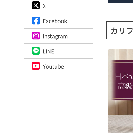
X
1月
開花
さも
Facebook
生育
カリ
Instagram
生育
植生
LINE
し、
農法
にわ
Youtube
熟度
まし
め、
■醸
ブド
璧な
使用
色素
で一