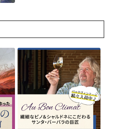
酸が長く続き
間熟成させています。アルコール度
イザベ
と導きます。
14.5％。
収穫さ
いま
■栽培につい
カリフォルニ
■サブミッション/689(シックス エイ
ン・リヴァー・
ト ナイン) セラーズについて
4つの
在する小規模
サブミッションは、人気の689 セラー
地域)に
ています。自
ズを手掛ける、ナパ ヴァレーやソノ
を収穫し
ーズ、フォグ
マノースコーストの地域を中心にワ
ノワー
ー、アレンデ
イン生産を行うプレミア ワイン グル
・ボ
リヴァー・ヴ
ープと長きにわたりナパ ヴァレーで
置づけ
る近隣の畑の
ワインメーカーを勤めるケント ラス
ルニアと
ます。
ムーセン（Kent Rasmussen）のジョ
イントベンチャーです。
ブドウは、ロ
ビエ
ァレーを代表
689セラーズは、ワインのコスト パフ
/サン
ばれ、それぞ
ォーマンスを最も重視しており、カ
ク・オ
レンドに奥行
リフォルニアでの長年の経験から、
ラ クー
す。
カリフォルニア全土の栽培家との関
ィンヤ
係も深く高品質のブドウを獲得する