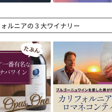
■栽培について
と2月の小雨が功を奏し、順調な
毎年の比率は非公開ですが、
と生育期を迎えました。夏の暑
ルにはカリフォルニア各地で
平均的で、全体として理想的な
れた厳選ブドウが使用されて
条件となりました。
フォルニアの３大ワイナリー
す。
期間を通して、NDVI(正規化差分
2022年は、カリフォルニアの
指数)技術による航空写真を活用
AVA(アメリカ公認ブドウ栽培
区画ごとに合わせた持続可能な
またがる6つの畑からブドウ
を実施しました。収穫は長期間
ています。広い地域のピノ・
たって行われ、各区画が最適な
ルをブレンドするため、オー
に達したタイミングで摘み取り
ン・クリマ最高峰ワインの位
た。また、自然な酸味を保つた
ながら、AVA表記はカリフォ
収穫は夜間に行いました。
なっています。
造について
使用した畑は次の通りです。
ウは丁寧に除梗・選別され、完
ン・ナシード(サンタバーバラ
状態の果実のみがワイン造りに
タ・マリア・ヴァレー)キッ
されました。低温浸漬によって
ン・ヴィンヤード、ランチョ 
と風味を抽出したのち、タンク
ナおよびロス・アラモス・ヴ
次発酵を開始。発酵後、ワイン