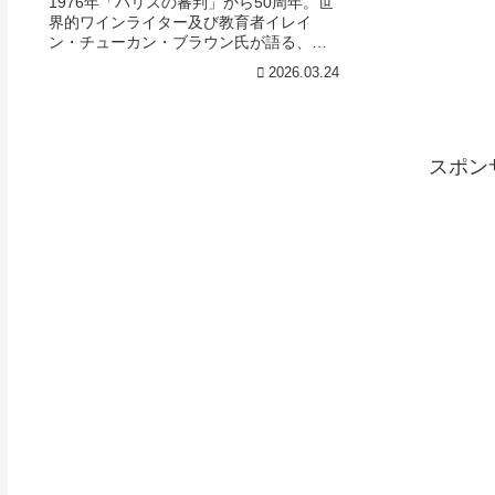
1976年「パリスの審判」から50周年。世
界的ワインライター及び教育者イレイ
ン・チューカン・ブラウン氏が語る、カ
リフォルニアワインの歴史と進化、未来
2026.03.24
への道標を凝縮レポート！伝説の勝利の
背景から現代の多様性、サステナブルな
挑戦まで徹底解説。試飲した10種のワイ
ン解説付き。
スポン