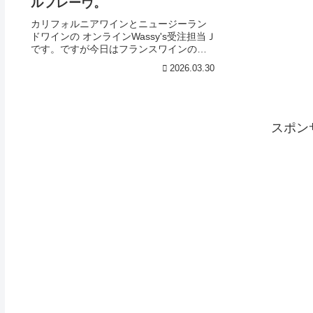
ルフレーヴ。
カリフォルニアワインとニュージーラン
ドワインの オンラインWassy's受注担当Ｊ
です。ですが今日はフランスワインのお
話です。飲もうと思いながら、なかなか
2026.03.30
その機会をつかめず、気づけばずっとセ
ラーで眠っていた1本があります。ドメー
ヌ・ルフレー...
スポン