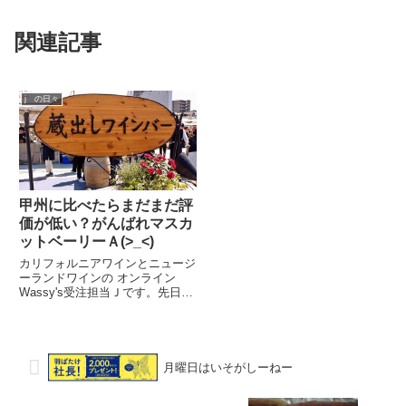
関連記事
j の日々
甲州に比べたらまだまだ評
価が低い？がんばれマスカ
ットベーリーＡ(>_<)
カリフォルニアワインとニュージ
ーランドワインの オンライン
Wassy's受注担当Ｊです。先日
「蔵出しワインバーＯＳＡＫＡ」
というイベントにオンラインワッ
シーズのスタッフで出かけてまい
りました。めちゃめちゃ晴天💦暑
い・・・ ワイン＆ぶどうの産...
月曜日はいそがしーねー