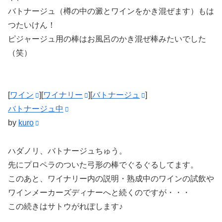
バトナージュ（樽の中の澱とワインをかき混ぜます）もは
つたいけん！
ピジャージュ用の棒はお風呂のかき混ぜ棒みたいでした
（笑）
[
ワイン
][
ワイナリー
][
バトナージュ
]
バトナージュ中
by
kuro
ハダノリ、バトナージュちゅう。
先にプロペラのついた弓形の棒でぐるぐるしてます。
このあと、ワイナリー内の説明・熟成中のワインの試飲や
ワインメーカーズディナーへと続くのですが・・・
この続きはサトウがれぽします♪