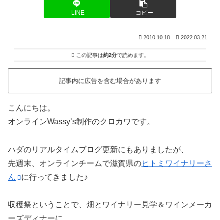
LINE
コピー
2010.10.18
2022.03.21
この記事は
約2分
で読めます。
記事内に広告を含む場合があります
こんにちは。
オンラインWassy’s制作のクロカワです。
ハダのリアルタイムブログ更新にもありましたが、
先週末、オンラインチームで滋賀県の
ヒトミワイナリーさ
ん
に行ってきました♪
収穫祭ということで、畑とワイナリー見学＆ワインメーカ
ーズディナーに