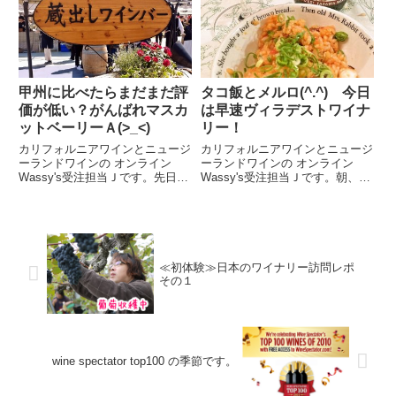
甲州に比べたらまだまだ評
タコ飯とメルロ(^.^) 今日
価が低い？がんばれマスカ
は早速ヴィラデストワイナ
ットベーリーＡ(>_<)
リー！
カリフォルニアワインとニュージ
カリフォルニアワインとニュージ
ーランドワインの オンライン
ーランドワインの オンライン
Wassy's受注担当Ｊです。先日
Wassy's受注担当Ｊです。朝、炊
「蔵出しワインバーＯＳＡＫＡ」
飯器のタイマーをセットたこと生
というイベントにオンラインワッ
姜を後から加える用意だけして、
シーズのスタッフで出かけてまい
「今日はタコ飯♪」とウキウキし
りました。めちゃめちゃ晴天💦暑
て出勤したら夫からのラインがい
い・・・ ワイン＆ぶどうの産...
っぱい入っているではありま...
≪初体験≫日本のワイナリー訪問レポ
その１
wine spectator top100 の季節です。