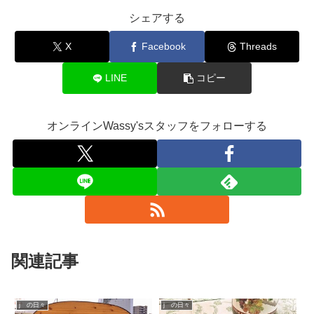
シェアする
X
Facebook
Threads
LINE
コピー
オンラインWassy'sスタッフをフォローする
関連記事
j の日々
j の日々