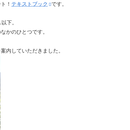
ート！
テキストブック
です。
ス以下。
のなかのひとつです。
を案内していただきました。