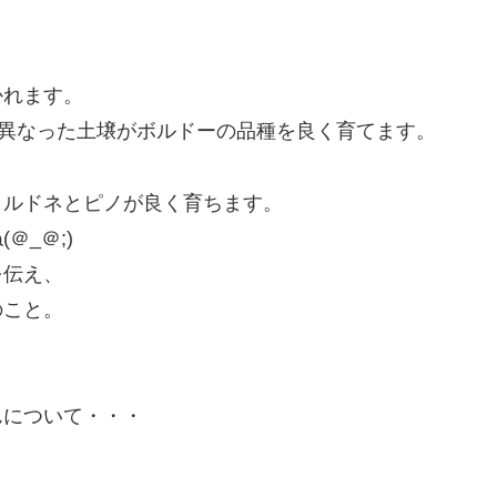
かれます。
の異なった土壌がボルドーの品種を良く育てます。
ャルドネとピノが良く育ちます。
_＠;)
を伝え、
のこと。
んについて・・・