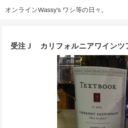
オンラインWassy's ワシ等の日々。
受注Ｊ カリフォルニアワインツア
j の日々