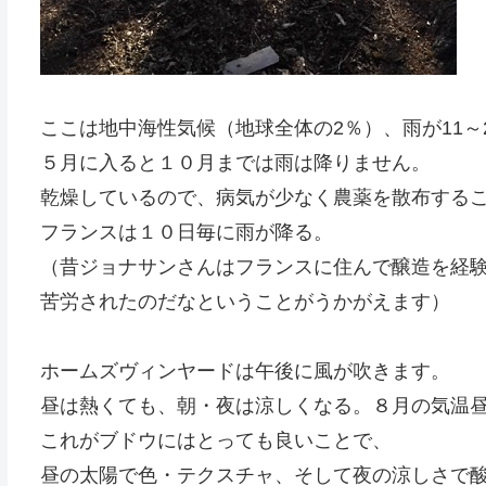
ここは地中海性気候（地球全体の2％）、雨が11
５月に入ると１０月までは雨は降りません。
乾燥しているので、病気が少なく農薬を散布する
フランスは１０日毎に雨が降る。
（昔ジョナサンさんはフランスに住んで醸造を経
苦労されたのだなということがうかがえます）
ホームズヴィンヤードは午後に風が吹きます。
昼は熱くても、朝・夜は涼しくなる。８月の気温昼
これがブドウにはとっても良いことで、
昼の太陽で色・テクスチャ、そして夜の涼しさで