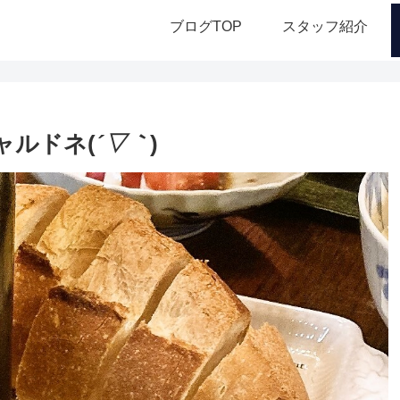
ブログTOP
スタッフ紹介
ャルドネ(
´▽｀
)