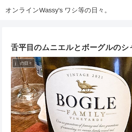
オンラインWassy's ワシ等の日々。
舌平目のムニエルとボーグルのシ
j の日々