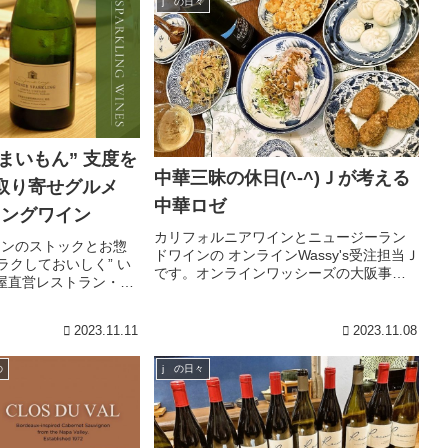
j の日々
ド ピノ・ノ...
まいもん” 支度を
中華三昧の休日(^-^)Ｊが考える
取り寄せグルメ
中華ロゼ
リングワイン
カリフォルニアワインとニュージーラン
インのストックとお惣
ドワインの オンラインWassy's受注担当Ｊ
ラクしておいしく” い
です。オンラインワッシーズの大阪事務
屋直営レストラン・ス
所の近くに手軽な値段で持ち帰りができ
、お取り寄せグルメや
る中華屋さんを見つけました。棒棒鶏や
ご注目くださいね ＼
エビチリ、豚肉と春雨の野菜炒め、小包
2023.11.11
2023.11.08
子、肉粽、春巻...
の
j の日々