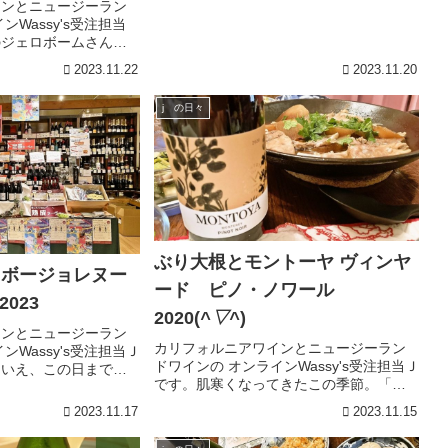
パ抜群なワイン！
上海ガニフェアをするから合うワインな
インとニュージーラン
あい？と尋ねられました。張り切って
ンWassy's受注担当
「ロゼですね！」とお伝えしたもののこ
のジェロボームさんの
れはちょっと失敗...
いなあ、取り扱いした
2023.11.22
2023.11.20
インのひとつプレシジ
ンパニーカリフォルニ
j の日々
ぶり大根とモントーヤ ヴィンヤ
たボージョレヌー
ード ピノ・ノワール
2023
2020(
^▽^
)
インとニュージーラン
カリフォルニアワインとニュージーラン
ンWassy's受注担当Ｊ
ドワインの オンラインWassy's受注担当Ｊ
はいえ、この日までは
です。肌寒くなってきたこの季節。「ぶ
りません。朝からソワ
り大根食べたいなあ」と夫が言うのでち
ワッシーズの姉妹店大
2023.11.17
2023.11.15
ょっと気合を入れて作ってみましたで。
シーズでは今年も樽出
合わせたワインはモントーヤ ヴィンヤー