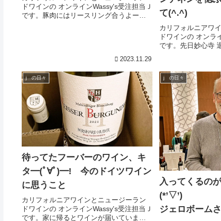
ドワインの オンラインWassy's受注担当Ｊ
て(^.^)
です。豚肉にはリースリング合うよー、
と呪文のように言い続けているＪです。
カリフォルニアワ
今日は豚しゃぶ。それとシャトー サン ミ
ドワインの オンライ
ッシェル コロンビア ヴァレー リースリン
です。先日妙心寺 
グ2...
ー・ボン・クリマ
2023.11.29
ンを偲ぶ会に弊社
プルのオーナーソ
j の日々
j の日々
加してきました...
待ってたフーバーのワイン、キ
タ━(ﾟ∀ﾟ)━! 今のドイツワイン
入ってくるの
に思うこと
(*’▽’)
カリフォルニアワインとニュージーラン
ジェロボーム
ドワインの オンラインWassy's受注担当Ｊ
です。家に帰るとワインが届いていまし