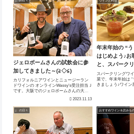
j の日々
ワインと料理
年末年始の “う
はじめよう♪お
ジェロボームさんの試飲会に参
と、スパーク
加してきました～(≧◇≦)
スパークリングワ
菜で、年末年始は “
カリフォルニアワインとニュージーラン
きましょう♪ワイン
ドワインの オンラインWassy's受注担当Ｊ
ープルが手掛ける
です。大阪でのジェロボームさんの大試
おせち料理にもぜひ
飲会！創立20周年ということもあって、
2023.11.13
＾＾／
取り扱っていらっしゃる世界各国のワイ
ナリーから40社の生産者が参加されてい
j の日々
おすすめワイン＆読みも
ました！！...