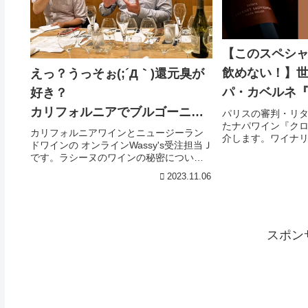
【このスペシ
飲めない！】
えっ？うっそぉ(;´Д｀)還元臭が
パ・カベルネ『
好き？
ル』の宝箱
カリフォルニアでブルゴーニュ
パリスの審判・リ
たナパワイン『ク
するっ【ラシーヌ】その2(^-^)
カリフォルニアワインとニュージーラン
介します。ワイナリ
ドワインの オンラインWassy's受注担当Ｊ
してリリースされ
です。ラシーヌのワインの秘密につい
ンの６本セット】
て、エティエンヌ ド モンティーユさ
い。1,200種類以
2023.11.06
んからお聴きしたとっておきのお話の続
ンが豊富に揃うネ
きです。ちょっと専門的になりますが、
インワッシーズ』
読んでいただける...
スポン