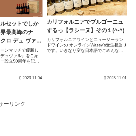
カリフォルニアでブルゴーニュ
ャルセットでしか
するっ【ラシーヌ】その１(^-^)
世界最高峰のナ
カリフォルニアワインとニュージーラン
クロ デュ ヴァ
ドワインの オンラインWassy's受注担当Ｊ
ターンマッチで優勝し
です。いきなり変な日本語でごめんなさ
ロデュヴァル』をご紹
いラシーヌはカリフォルニア サンタリ
ー設立50周年を記念
タヒルズにあるワイナリ。ブルゴーニュ
た【ライブラリーワイ
のドメーヌ・ド・モンティーユの当主エ
にもぜひご注目くださ
ティエンヌ・ド...
上のカリフォルニアワイ
2023.11.04
2023.11.01
ットショップ『オンラ
のブログ。
サーリンク