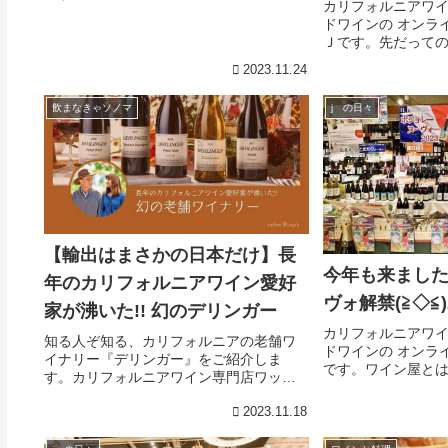
つけた、コス
カリフォルニアワ
た！！マルターディンガー ビーネンベル
ドワインの オンライ
クヴァイサーブルグンダー ラベルドイツ
Ｊです。先だって
のベルンハルト・フーバーのヴァイサー
試飲会でコスパい
ブルグンダ...
2023.11.24
いっ、と思ったワ
ョン・ワイン・カ
飲まなきゃソノマ
j の日々
アのワインです...
【輸出はまさかの日本だけ】長
今年も来まし
年のカリフォルニアワイン愛好
ヴォ解禁(≧◇≦)
家が沸いた!! 幻のデリンガー
カリフォルニアワ
知る人ぞ知る、カリフォルニアの老舗ワ
ドワインの オンライ
イナリー『デリンガー』をご紹介しま
です。ワイン屋と
す。カリフォルニアワイン専門店ワッシ
その味わいは分か
ーズがソノマの魅力をクローズアップす
ソワ。オンライン
る企画【飲まなきゃソノマ】
2023.11.18
阪四天王寺のワッ
しヌーヴォを並...