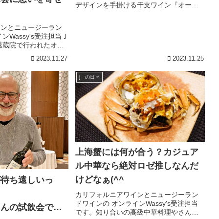
デザインを手掛ける干支ワイン『オーバ
ー ザ レインボー』が今年も入荷しました
♪オーストラリアワインのネットショッ
インとニュージーラン
プ、オンラインWassy’sのブログ。
ンWassy's受注担当Ｊ
退蔵院で行われたオ
の故ジム・クレンデネ
2023.11.27
2023.11.25
社長のワッシーとスー
ムリエの鷲谷紀子が参
j の日々
上海蟹には何が合う？カジュア
ル中華なら絶対ロゼ推しなんだ
けどなぁ(^^ゞ
が待ち遠しいっ
カリフォルニアワインとニュージーラン
ドワインの オンラインWassy's受注担当
さんの試飲会で見
です。知り合いの高級中華料理やさんで