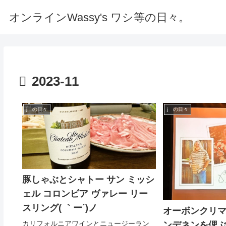
オンラインWassy's ワシ等の日々。
2023-11
j の日々
j の日々
豚しゃぶとシャトー サン ミッシ
ェル コロンビア ヴァレー リー
スリング( ｀ー´)ノ
オーボンクリ
カリフォルニアワインとニュージーラン
ンデネンを偲