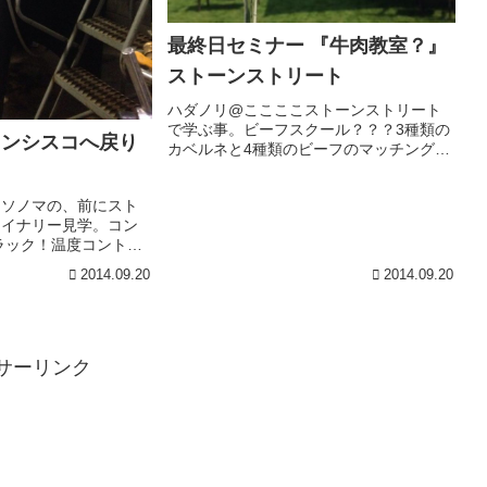
最終日セミナー 『牛肉教室？』
ストーンストリート
ハダノリ@ここここストーンストリート
で学ぶ事。ビーフスクール？？？3種類の
ランシスコへ戻り
カベルネと4種類のビーフのマッチングを
学びます。穀物を食べて育ったフィレ穀
物を食べて育ったリブアイ牧草を食べて
イソノマの、前にスト
育ったリブアイ穀物を食べてリブアイの
ワイナリー見学。コン
ドライエイジ果実味豊...
ラック！温度コントロ
-^)大きいワイナリー
2014.09.20
2014.09.20
帰りましょう！混んで
ちょっとだそうです。
サーリンク