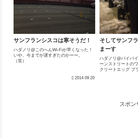
サンフランシスコは寒そうだ！
そしてサンフ
まーす
ハダノリ@このへんWi-Fiが早くなった！
いや、今までが遅すぎたのかーー。
ハダノリ@バイバ
（笑）
ーンストリートの
クリートエッグ ブ
ールもできるーー(^
2014.09.20
やわーー。さあ、
なかったら、1時間
スポン