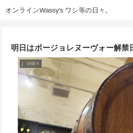
オンラインWassy's ワシ等の日々。
明日はボージョレヌーヴォー解禁日ヽ( 
j の日々