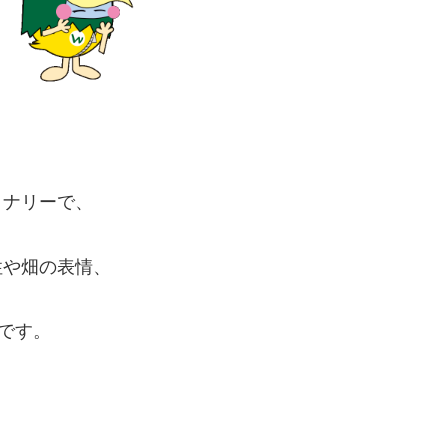
。
イナリーで、
性や畑の表情、
です。