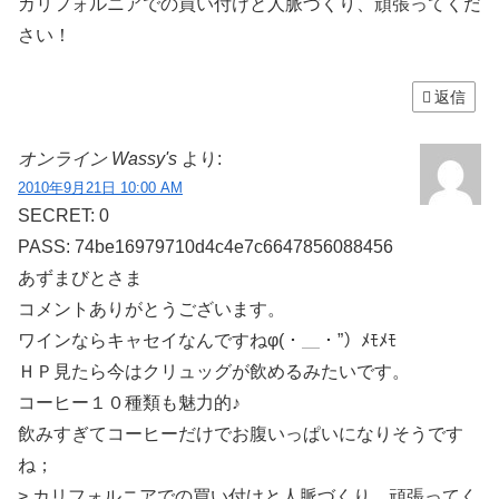
カリフォルニアでの買い付けと人脈づくり、頑張ってくだ
さい！
返信
オンライン Wassy's
より:
2010年9月21日 10:00 AM
SECRET: 0
PASS: 74be16979710d4c4e7c6647856088456
あずまびとさま
コメントありがとうございます。
ワインならキャセイなんですねφ(・＿・”）ﾒﾓﾒﾓ
ＨＰ見たら今はクリュッグが飲めるみたいです。
コーヒー１０種類も魅力的♪
飲みすぎてコーヒーだけでお腹いっぱいになりそうです
ね；
> カリフォルニアでの買い付けと人脈づくり、頑張ってく