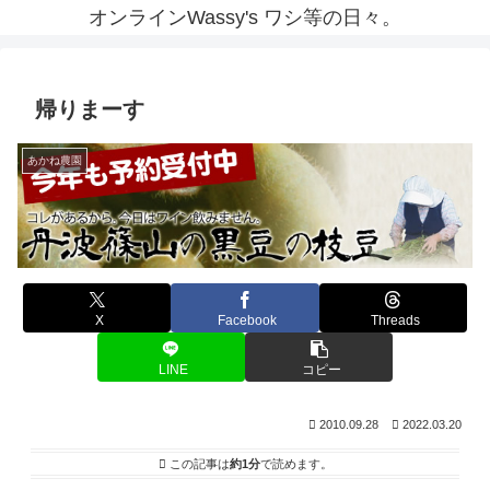
オンラインWassy's ワシ等の日々。
帰りまーす
あかね農園
X
Facebook
Threads
LINE
コピー
2010.09.28
2022.03.20
この記事は
約1分
で読めます。