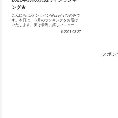
ング★
こんにちは♪オンラインWassy´s ひのみで
す。本日は、３月のランキングをお届け
いたします。実は最近、嬉しいニュース
がありました。ワッシーズの あるツイー
2021.03.27
トが、なんと!!!東スポのWebニュースに取
り上げられたのです（驚）理由は・・・
ジャ...
スポン