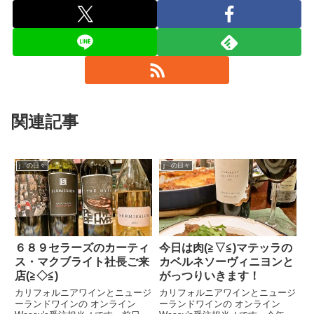
関連記事
j の日々
j の日々
６８９セラーズのカーティ
今日は肉(≧▽≦)マテッラの
ス・マクブライト社長ご来
カベルネソーヴィニヨンと
店(≧◇≦)
がっつりいきます！
カリフォルニアワインとニュージ
カリフォルニアワインとニュージ
ーランドワインの オンライン
ーランドワインの オンライン