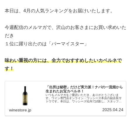
本日は、4月の人気ランキングをお届けいたします。
今週配信のメルマガで、沢山のお客さまにお買い求めいた
だき
１位に躍り出たのは「バーマイスター」
味わい重視の方には、全力でおすすめしたいカベルネで
す！
「出所は秘密」だけど実力派！ナパの一流畑から
生まれたお宝カベルネ！
いつもメルマガをご愛読いただき、ありがとうございま
す。ワイン専門店オンライン・ワッシーズ本店の副店長サ
トウです。本日は、ワッシーズ社内で試飲し、スタッフか
らも高評価を得た、おすすめの1本「バーマイスター」を
ご紹介いたします♪「出所は秘密」で...
2025.04.24
winestore.jp