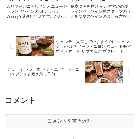
ニオン オブ サンタ バーバ
カリフォルニアワインとニュージ
食卓に涼を届ける おすすめの夏
ラ(
´▽｀
)
ーランドワインの オンライン
ワインや、ワイン屋スタッフのリ
Wassy's受注担当Ｊです。かわい
アルな夏のワインの楽しみ方をシ
い氷コップを買ったので、早速冷
ェア！アメリカ・ニュージーラン
たいスープを作りました。玉ね
ド・オーストラリアワインのネッ
ぎ、白ネギ、をじっくり炒めて、
トショップ、オンラインワッシー
そこにじゃがいもと水を加えてコ
ズのブログ。
トコト煮ます。ミキサーでちょ...
ウェンテ、入荷しています(^○^) ウェン
テ カベルネソーヴィニヨン ウェットモア
ヴィンヤード リヴァモア ヴァレー とア
ボカドのサラダ
デリール セラーズ メティエ ソーヴィニ
ヨンブランと焼き鳥っ(^.^)
コメント
コメントを書き込む