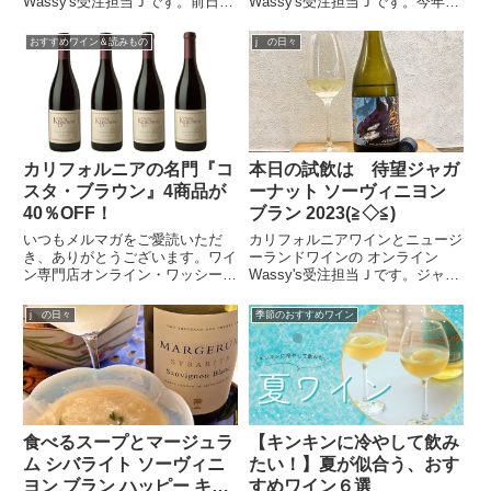
Wassy's受注担当Ｊです。前日オ
Wassy's受注担当Ｊです。今年の
ンラインワッシーズでも大人気
初夏「マテッラの新進気鋭の女性
の 689セラーズからカーティ
醸造家チェルシー・バレットさん
おすすめワイン＆読みもの
j の日々
ス・マクブライト社長がご来
が大阪にやって来た」と大興奮冷
店！！オンラインワッシーズでも
めやらぬうちに手に入れたマテッ
大人気の６８９ シックス・エイ
ラ カベルネソーヴィニヨン...
ト...
カリフォルニアの名門『コ
本日の試飲は 待望ジャガ
スタ・ブラウン』4商品が
ーナット ソーヴィニヨン
40％OFF！
ブラン 2023(≧◇≦)
いつもメルマガをご愛読いただ
カリフォルニアワインとニュージ
き、ありがとうございます。ワイ
ーランドワインの オンライン
ン専門店オンライン・ワッシーズ
Wassy's受注担当Ｊです。ジャガ
本店の副店長サトウです。今回
ーナットは人気生産者「ボーグ
は、カリフォルニアを代表するピ
ル」の最上級ブランドに位置して
j の日々
季節のおすすめワイン
ノ・ノワールの造り手「コスタ・
います。確かな品質・手頃な価格
ブラウン」から、銘醸地や名畑で
で定評のあるボーグルが自信をも
生まれた、とっておきの4本を、
ってリリースしているボーグル...
ご紹...
食べるスープとマージュラ
【キンキンに冷やして飲み
ム シバライト ソーヴィニ
たい！】夏が似合う、おす
ヨン ブラン ハッピー キャ
すめワイン６選