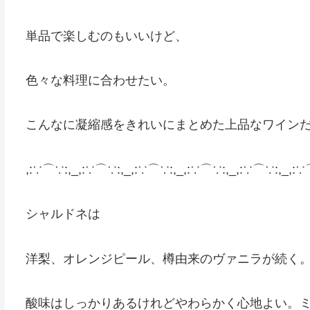
単品で楽しむのもいいけど、
色々な料理に合わせたい。
こんなに凝縮感をきれいにまとめた上品なワイン
,:∵⌒∵:,_,:∵⌒∵:,_,:∵⌒∵:,_,:∵⌒∵:,_,:∵⌒∵:,_,:∵
シャルドネは
洋梨、オレンジピール、樽由来のヴァニラが続く
酸味はしっかりあるけれどやわらかく心地よい。