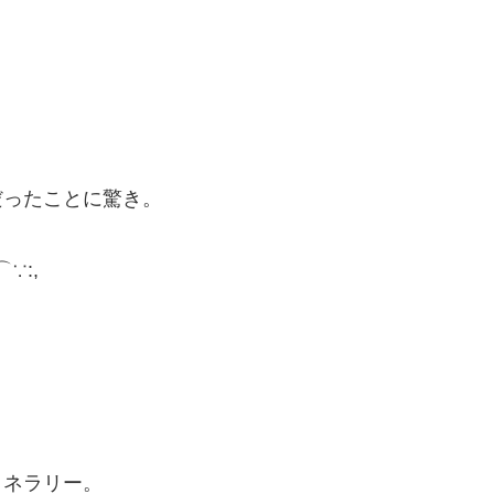
だったことに驚き。
⌒∵:,
。
ミネラリー。