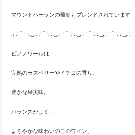
マウントハーランの葡萄もブレンドされています
,:∵⌒∵:,_,:∵⌒∵:,_,:∵⌒∵:,_,:∵⌒∵:,_,:∵⌒∵:,_,:∵
ピノノワールは
完熟のラズベリーやイチゴの香り、
豊かな果実味。
バランスがよく、
まろやかな味わいのこのワイン、