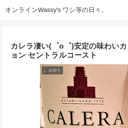
オンラインWassy's ワシ等の日々。
カレラ凄い(゜o゜)安定の味わいカ
ョン セントラルコースト
j の日々