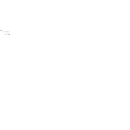
。
⌒∵:,