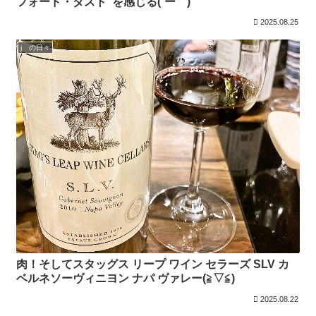
フォード・ダスト”を感じる(´ー｀)
2025.08.25
j の日々
肉！そしてスタッグス リープ ワイン セラーズ SLV カ
ベルネソーヴィニヨン ナパ ヴァレー(≧▽≦)
2025.08.22