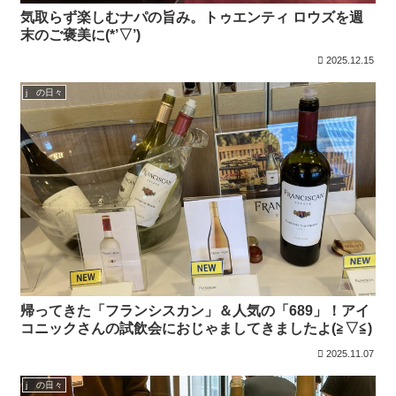
気取らず楽しむナパの旨み。トゥエンティ ロウズを週
末のご褒美に(*’▽’)
2025.12.15
j の日々
帰ってきた「フランシスカン」＆人気の「689」！アイ
コニックさんの試飲会におじゃましてきましたよ(≧▽≦)
2025.11.07
j の日々