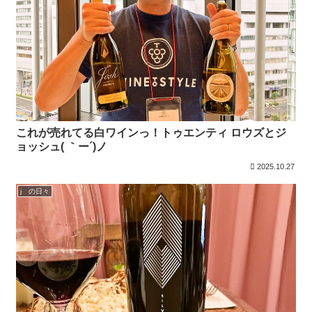
これが売れてる白ワインっ！トゥエンティ ロウズとジ
ョッシュ( ｀ー´)ノ
2025.10.27
j の日々