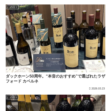
j の日々
ダックホーン50周年。“本音のおすすめ”で選ばれたラザ
フォード カベルネ
2026.03.23
j の日々