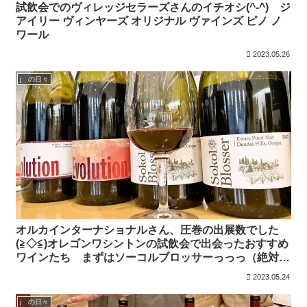
試飲会でのヴィレッジセラーズさんのイチオシ(^-^) ジ
アイリー ヴィンヤーズ オリジナル ヴァインズ ピノ ノ
ワール
2023.05.26
j の日々
オルカインターナショナルさん、圧巻の出展数でした
(≧◇≦)オレゴンワシントンの試飲会で出会ったおすすめ
ワインたち まずはソーコルブロッサーっっっ（絶対買
うっっ）
2023.05.24
j の日々