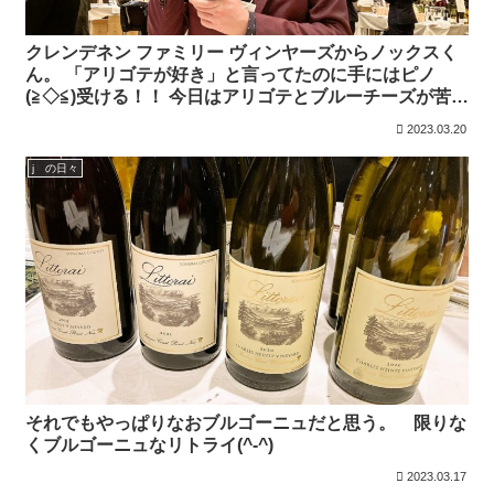
クレンデネン ファミリー ヴィンヤーズからノックスく
ん。 「アリゴテが好き」と言ってたのに手にはピノ
(≧◇≦)受ける！！ 今日はアリゴテとブルーチーズが苦手
な人も大丈夫なグラタンと合わせた💗
2023.03.20
j の日々
それでもやっぱりなおブルゴーニュだと思う。 限りな
くブルゴーニュなリトライ(^-^)
2023.03.17