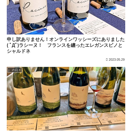
申し訳ありません！オンラインワッシーズにありました
( ﾟДﾟ)ラシーヌ！ フランスを纏ったエレガンスピノと
シャルドネ
2023.05.29
j の日々