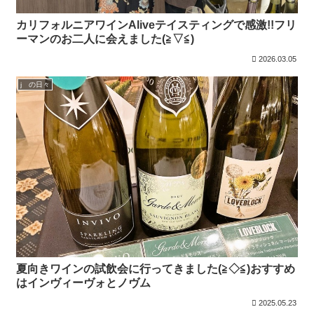
カリフォルニアワインAliveテイスティングで感激!!フリ
ーマンのお二人に会えました(≧▽≦)
2026.03.05
j の日々
夏向きワインの試飲会に行ってきました(≧◇≦)おすすめ
はインヴィーヴォとノヴム
2025.05.23