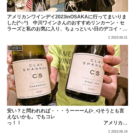
アメリカンワインデイ2023inOSAKAに行ってまいりま
した(^○^) 中川ワインさんのおすすめリンカーン・セ
ラーズと私のお気に入り、ちょっといい日のデコイ・リ
ミテッド
2023.06.21
j の日々
安い？と問われれば・・・うーーーん(>_<)そうとも言
えないかも。でもコレ
っ！！ アメリカ
ン ワインデイで出会った クレイシャノン💗バリュー
2023.06.19
なシャルドネとピノノワール