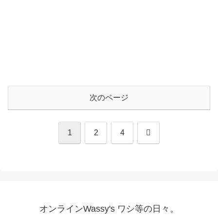
次のページ
次
1
2
4
へ
オンラインWassy's ワシ等の日々。