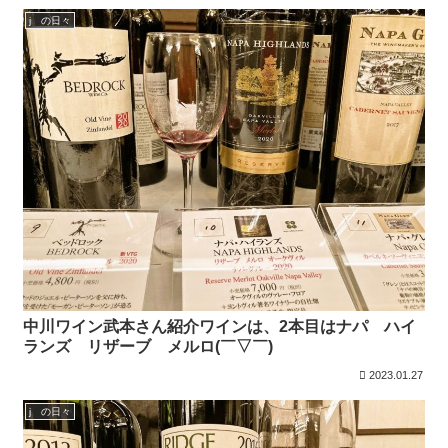
j の日々
中川ワイン武本さん紹介ワインは、2本目はナパ ハイ
ランズ リザーブ メルロ(￣▽￣)
2023.01.27
j の日々