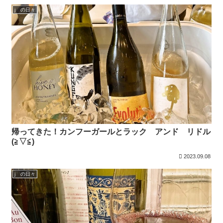
j の日々
帰ってきた！カンフーガールとラック アンド リドル
(≧▽≦)
2023.09.08
j の日々