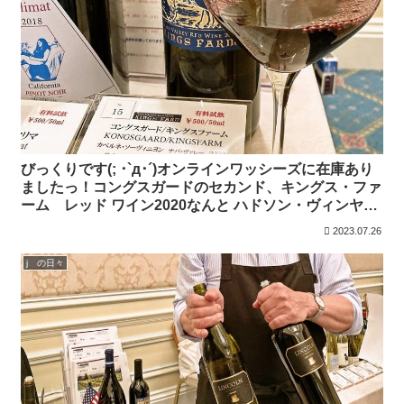
びっくりです(; ･`д･´)オンラインワッシーズに在庫あり
ましたっ！コングスガードのセカンド、キングス・ファ
ーム レッド ワイン2020なんと ハドソン・ヴィンヤー
ドのカベルネ・ソーヴィニヨン主体。
2023.07.26
j の日々