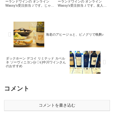
ーランドワインの オンライン
ーランドワインの オンライン
Wassy's受注担当Ｊです。じゃじ
Wassy's受注担当Ｊです。友人と
ゃーん！今日の試飲は、久々のバ
の焼肉の後にワインを飲みに訪れ
ビッチでした。バビッチといえ
た谷町4丁目のArc-en-cielワイン
ば、1916年創業。ニュージーラ
も楽しめる洋食屋さん。ちょっと
ンドで最も長い歴史をもつ家族経
前まで大繁盛うどん屋さんのうだ
営ワイナリーのひとつです。...
まが大変身した...
海老のアヒージョと、ピノグリで晩酌♪
ダックホーン デコイ リミテッド カベル
ネ ソーヴィニヨン(≧◇≦)中川ワインさん
のおすすめ
コメント
コメントを書き込む