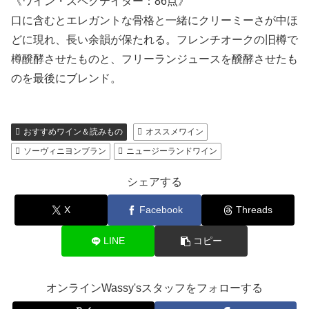
《ワイン・スペクテイター：86点》
口に含むとエレガントな骨格と一緒にクリーミーさが中ほ
どに現れ、長い余韻が保たれる。フレンチオークの旧樽で
樽醗酵させたものと、フリーランジュースを醗酵させたも
のを最後にブレンド。
おすすめワイン＆読みもの
オススメワイン
ソーヴィニヨンブラン
ニュージーランドワイン
シェアする
X
Facebook
Threads
LINE
コピー
オンラインWassy'sスタッフをフォローする