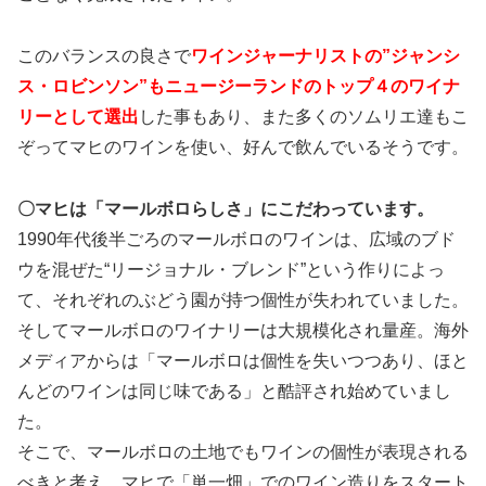
このバランスの良さで
ワインジャーナリストの”ジャンシ
ス・ロビンソン”もニュージーランドのトップ４のワイナ
リーとして選出
した事もあり、また多くのソムリエ達もこ
ぞってマヒのワインを使い、好んで飲んでいるそうです。
〇マヒは「マールボロらしさ」にこだわっています。
1990年代後半ごろのマールボロのワインは、広域のブド
ウを混ぜた“リージョナル・ブレンド”という作りによっ
て、それぞれのぶどう園が持つ個性が失われていました。
そしてマールボロのワイナリーは大規模化され量産。海外
メディアからは「マールボロは個性を失いつつあり、ほと
んどのワインは同じ味である」と酷評され始めていまし
た。
そこで、マールボロの土地でもワインの個性が表現される
べきと考え、マヒで「単一畑」でのワイン造りをスタート