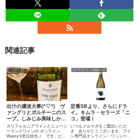
関連記事
j の日々
おすすめワイン＆読みもの
出汁の濃淡大事(^▽^) ヴ
定番SBより、さらにドラ
ァングリとポルチーニのス
イ。キムラ・セラーズ「ニ
ープ。しみじみ美味しかっ
コ」登場！
た～💗
カリフォルニアワインとニュージ
いつもメルマガをご愛読いただ
ーランドワインの オンライン
き、ありがとうございます。ワイ
Wassy's受注担当Ｊ です。ピノ
ン専門店オンライン・ワッシーズ