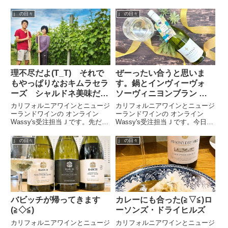
ノワールの果粒が大きく育った年
本店の副店長サトウです。今回
にだけ、ピノノワールのタンクか
は、ニュージーランド・マールボ
j の日々
j の日々
ら少量のフリーランジュースを直
ロで活躍する木村滋久さんが手掛
ちに取り出して造るヴァン・グ
けるワインから、今回が2回目の
リ。フェルトン ロード ヴァ...
リリースとなる人気のソーヴィニ
ヨン...
理不尽だよ(T_T) それで
ぜーったい合うと思いま
もやっぱりなおキムラセラ
す。鍋とインヴィーヴォ
ーズ シャルドネ美味だか
ソーヴィニヨンブラン マ
ら応援します！！
ールボロ(≧▽≦)
カリフォルニアワインとニュージ
カリフォルニアワインとニュージ
ーランドワインの オンライン
ーランドワインの オンライン
Wassy's受注担当Ｊです。先だっ
Wassy's受注担当Ｊです。今日の
てオンラインワッシーズ副店長の
試飲はインヴィーヴォ ソーヴィ
佐藤がキムラセラーズの木村さん
ニヨンブラン マールボロ2024つ
j の日々
j の日々
にお目にかかる機会がありお話と
いこのあいだ2023ヴィンテージ
いろいろと試飲をさせていただき
が終わったと思ったら、もう
ました。木村さん、相変わら...
2024年ヴィンテージで...
バビッチが帰ってきます
カレーにも合った(≧▽≦)ロ
(≧◇≦)
ーソンズ・ドライヒルズ
カリフォルニアワインとニュージ
カリフォルニアワインとニュージ