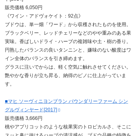
販売価格 6,050円
《ワイン・アドヴォケイト：92点》
ブドウは、単一畑「ワード」から収穫されたものを使用。
ブラックベリー、レッドチェリーなどのやや重みのある果
実味。香ばしいドライ・ハーブの複雑味や土・樹の香り。
円熟したバランスの良いタンニンと、嫌味のない酸度はワ
イン全体のバランスを引き締めます。
グラスに注いでからは、軽く空気に触れさせてください。
艶やかな香りが立ち昇る、納得のピノに仕上がっていま
す。
■マヒ ソーヴィニヨンブラン バウンダリーファーム シン
グルヴィンヤード[2017]
販売価格 3,666円
桃やアプリコットのような核果実のトロピカルさ、そこに
スッと鼻に抜けるハーブの清涼感が、ブドウ品種の特徴を