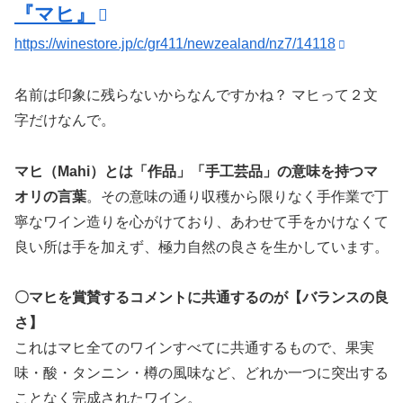
『マヒ』
https://winestore.jp/c/gr411/newzealand/nz7/14118
名前は印象に残らないからなんですかね？ マヒって２文
字だけなんで。
マヒ（Mahi）とは「作品」「手工芸品」の意味を持つマ
オリの言葉
。その意味の通り収穫から限りなく手作業で丁
寧なワイン造りを心がけており、あわせて手をかけなくて
良い所は手を加えず、極力自然の良さを生かしています。
〇マヒを賞賛するコメントに共通するのが【バランスの良
さ】
これはマヒ全てのワインすべてに共通するもので、果実
味・酸・タンニン・樽の風味など、どれか一つに突出する
ことなく完成されたワイン。