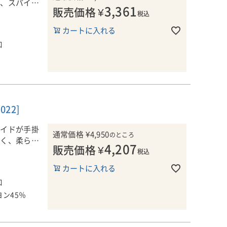
味、スパイ
果実の芳醇な
3,361
販売価格
¥
い余韻が楽し
税込
は一切使わ
アンスが重な
ケースに丁
す。ミツバチ
な舌触りが広
カートに入れる
手作業によ
を活用した管
ケースに丁
い。思わずも
口
センサーを
質土壌
一つひとつの
手作業によ
力強くも洗練
追求されてい
センサーを
にてマロラク
追求されてい
率100％）
ラバーや専門
けて別々に醸
オ・ボッフ
社畑から収
リートタンク
ワイナリ
けて別々に醸
022]
、果皮や種と
ッファさん
リートタンク
合計でおよそ
してその情
グイドが手掛
、果皮や種と
通常価格
¥
4,950
のところ
新たな挑戦を
すく、柔らか
合計でおよそ
小さな木箱
4,207
販売価格
¥
税込
行われ、うち
カートに入れる
の後、オル
壁に囲まれた
るカベルネ
行われ、うち
業で高品質な
25Lのフ
口
として知られ
種であるサ
の後、オル
。2016
の熟成を経て
をラベルに記
ン45％
25Lのフ
よる厳密な選
成が施され
の熟成を経て
畑の区画ごと
来です。ラベ
成が施され
き出していま