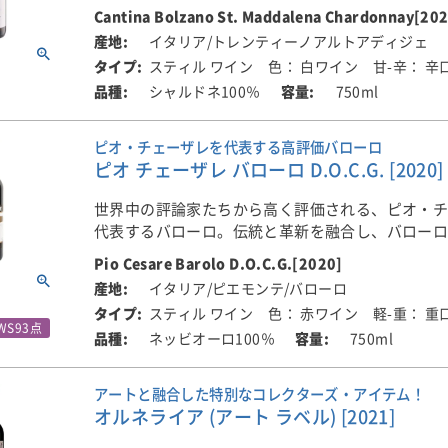
くよかな果実味が心地よく口中に広がり、程よく
Cantina Bolzano St. Maddalena Chardonnay[20
■ワイン・アドヴォケイトのコメント
す。
ワイン・アドヴォケイトでは、サッシカイア2022
イタリア/トレンティーノアルトアディジェ
たって評価しています。
スティル ワイン
色： 白ワイン
甘-辛： 辛
土壌：砂利質
シャルドネ100％
750ml
2025年2月に掲載された評価では97＋点を獲得。
ステンレスタンク/ＭＬＦなし ステンレスタンク3カ
フレッシュなブラックベリーや酸味のあるチェリ
月
ピオ・チェーザレを代表する高評価バローロ
マリーの花やラベンダーを思わせる地中海らしい
ピオ チェーザレ バローロ D.O.C.G. [2020]
と評価されました。
世界中の評論家たちから高く評価される、ピオ・
シルクのようになめらかで澄んだ口当たりと、エ
代表するバローロ。伝統と革新を融合し、バロー
駄のない味わいが、このワインの大きな魅力とさ
現した1本です。複数の自社畑の個性をブレンドし
数か月にわたる試飲の中で、ポラロイド写真に少
Pio Cesare Barolo D.O.C.G.[2020]
このワインは、クラシックな構造美、調和のとれ
かび上がるように、香りがゆっくりと開き始めて
イタリア/ピエモンテ/バローロ
してしなやかなタンニンが魅力です！
ントされています。
スティル ワイン
色： 赤ワイン
軽-重： 重
WS93点
ネッビオーロ100％
750ml
■生産者のコメント
その約1年後、2026年1月に掲載された再評価では9
このバローロは、クラシカルなスタイルを体現した
得。
すべての要素が見事に調和し、しっかりとした骨
リリースから1年後に改めて試飲しても、力強いタ
アートと融合した特別なコレクターズ・アイテム！
スを兼ね備えています。しなやかなタンニンと果
格という印象は変わらず、筋肉質な力強さと凝縮
オルネライア (アート ラベル) [2021]
スが取れており、リリース直後から楽しめる親し
ら、花を思わせる香りや端正さ、エレガンスも感