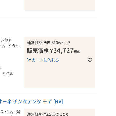
かけて熟成さ
し、エレガン
5?30日間
コレクター
せていきま
レンチオー
ルを眺める楽
30か月間熟
是非お楽しみ
なかった年
、いわゆ
通常価格
¥
49,610
ヴィンテージ
のところ
なかった年
とつ。イタリ
34,727
現力と、ふく
販売価格
¥
「ピオ・チ
ヴィンテージ
います！
税込
ています。
本拠を構え
現力と、ふく
カートに入れる
創業当初か
ています。
る場所で生ま
、ブラックベ
ロやバルバレ
口
と、地中海の
、口に含む
ブレンドする
、カベル
、ブラックベ
による丁寧な
、繊細さと上
。
、口に含む
かけて熟成さ
て長く続き、
、繊細さと上
し、エレガン
す。
畑を所有。バ
て長く続き、
せていきま
va、
す。
ネ チンクアンタ ＋７ [NV]
so、San
社畑から収
といった、名高い
なワイン。濃
社畑から収
ドの色合い
通常価格
¥
3,520
のところ