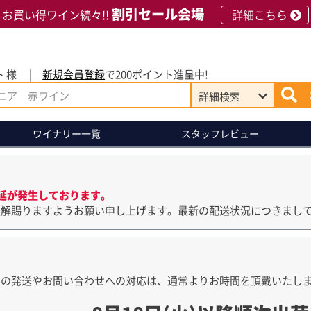
割引セール会場
お買い得ワイン続々!!
詳細こちら
 様
新規会員登録
で200ポイント進呈中!
詳細
検索
ワイナリー
一覧
スタッフレビュー
延が発生しております。
理解賜りますようお願い申し上げます。最新の配送状況につきまし
品の発送やお問い合わせへの対応は、通常よりお時間を頂戴いたし