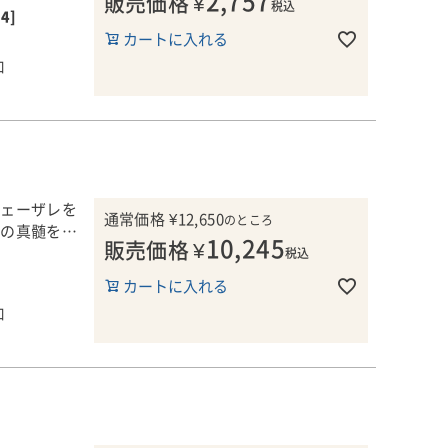
2,757
販売価格
¥
厚みがありま
税込
24]
カートに入れる
を二度にわ
口
月/瓶2カ
ーに、ローズ
香りが重なる
チェーザレを
レガントで無
通常価格
¥
12,650
のところ
ロの真髄を体
れています。
10,245
販売価格
¥
て生まれる
税込
しずつ色が浮
た果実味、そ
いるともコメ
カートに入れる
口
6＋点を獲
1本です。
格とエレガン
ンニンの骨
実味のバラン
感を備えなが
みやすさがあ
じられると評