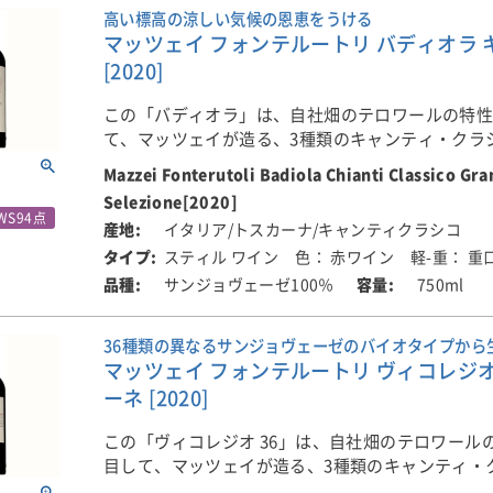
ルにも猟犬がイノシシを追う様子が描かれていま
ます。
す。
瓶詰め後も、出荷前に12か月間の瓶内熟成を経て
高い標高の涼しい気候の恩恵をうける
ア/トスカーナには野生のイノシシが多く生息し、
マッツェイ フォンテルートリ バディオラ 
リースされます。アルコール度15％。
荒らすため、畑に防止用フェンスを設置している
瓶詰め後も、出荷前に12か月間の瓶内熟成を経て
発酵は、ステンレスタンクとコンクリートタンクで
[2020]
リースされます。アルコール度15％。
30℃の温度帯で約1週間。その後、果皮とともに約
■輸入元のコメント
漬を行い、トータルでおよそ3週間タンク内に滞在
この「バディオラ」は、自社畑のテロワールの特
■オルネライアについて
グラスからブラックベリーやチェリー、オレンジ
て、マッツェイが造る、3種類のキャンティ・クラシ
「フレスコバルディ家が手がける、ボルゲリを代
に、ラベンダーやスパイスのニュアンスが漂いま
■オルネライアについて
マロラクティック発酵は主にフレンチオーク樽で
ン・セレツィオーネの中の1本です！
イナリー」
とした骨格で、非常に柔らかい舌触りが特徴です
Mazzei Fonterutoli Badiola Chianti Classico Gra
「フレスコバルディ家が手がける、ボルゲリを代
70％は新樽、30％は一度使用された樽を使用。そ
イナリー」
ネッライアの温度管理されたセラーで約18か月間、2
Selezione[2020]
小さなロマネスク様式の教会に見守られた自社畑
イタリア・トスカーナ州ボルゲリの地中海沿岸に
WS94点
生き生きとした赤系や黒系果実の風味が広がり、
レンチオーク樽で熟成されます。最初の12か月間
イタリア/トスカーナ/キャンティクラシコ
ラ」は、マッツェイが所有するキャンティ・クラ
ワイナリー「オルネライア」。1981年の創設以来
酸味に包まれ、余韻にはフルーツやチョコレート
イタリア・トスカーナ州ボルゲリの地中海沿岸に
にブレンドを行い、さらに6か月間、追加熟成が行
スティル ワイン
色： 赤ワイン
軽-重： 重
の中で、もっとも標高が高い場所にあり、特に涼
性と最高品質の融合を追求し続け、世界を代表す
が続きます。優れたバランス感が心地良く、様々
ワイナリー「オルネライア」。1981年の創設以来
恵を受けています。
ー・タスカン」として名声を確立してきました。現在
サンジョヴェーゼ100％
750ml
しめる万能ワインです。
性と最高品質の融合を追求し続け、世界を代表す
瓶詰め後も、出荷前に12か月間の瓶内熟成を経て
年以上の歴史を誇るトスカーナの名門「フレスコ
ー・タスカン」として名声を確立してきました。現在
リースされます。アルコール度14.5％。
■輸入元のコメント
のもと、土壌・気候・区画ごとの個性を活かしな
■栽培について
年以上の歴史を誇るトスカーナの名門「フレスコ
36種類の異なるサンジョヴェーゼのバイオタイプから
赤系果実やスミレ、バラ、白コショウの香りが広
で丁寧に設計されたワイン造りが行われています
マッツェイ フォンテルートリ ヴィコレジオ 
ブドウが栽培される土壌は、多様で複雑な特徴を
のもと、土壌・気候・区画ごとの個性を活かしな
ルキーな酸味と滑らかなタンニン、長い余韻が特
が多く、泥灰土や小石に富んだがエリアあり、部
で丁寧に設計されたワイン造りが行われています
■オルネライアについて
ーネ [2020]
エレガントな味わいです。高い標高の畑ならでは
オルネッライアの畑は、かつて海だった土地に広
含まれています。畑は、海抜100～300mの標高に
「フレスコバルディ家が手がける、ボルゲリを代
ィネスを備え、官能的で優美なワインに仕上がっ
やマール(泥灰土)、海洋化石を含む複雑な土壌構成
向きまたは南西向きの斜面にあります。
この「ヴィコレジオ 36」は、自社畑のテロワール
オルネッライアの畑は、かつて海だった土地に広
イナリー」
リの穏やかな海風が、ブドウに豊かな表情とエレ
目して、マッツェイが造る、3種類のキャンティ・ク
やマール(泥灰土)、海洋化石を含む複雑な土壌構成
■栽培について
らします。畑は、品種・樹齢・傾斜・土壌の違い
■醸造について
ラン・セレツィオーネの中の1本です！
リの穏やかな海風が、ブドウに豊かな表情とエレ
イタリア・トスカーナ州ボルゲリの地中海沿岸に