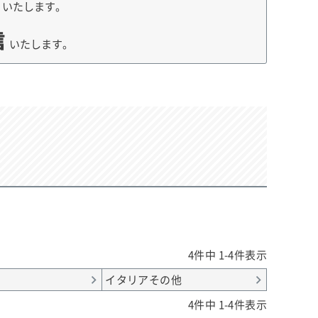
荷
いたします。
信
いたします。
4
件中
1
-
4
件表示
イタリアその他
4
件中
1
-
4
件表示