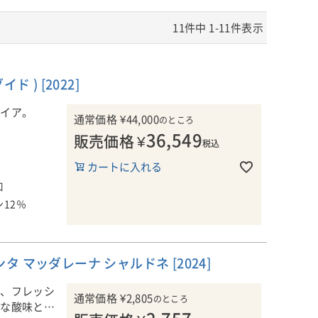
11
件中
1
-
11
件表示
 ) [2022]
カイア。
通常価格
¥
44,000
のところ
36,549
販売価格
¥
土壌や微気
税込
適した区画だ
カートに入れる
・フランか
口
り上げていま
12％
リ特有の微
ったブドウが
 マッダレーナ シャルドネ [2024]
がら、花を思
かな質感が調
花、フレッシ
通常価格
¥
2,805
る一本です。
のところ
鮮な酸味とふ