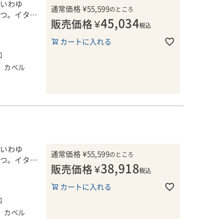
えています。
、いわゆ
ンを思わせる
通常価格
¥
55,599
のところ
とつ。イタリ
45,034
販売価格
¥
」とは呼べな
います！
税込
っています。
ともに、さ
カートに入れる
ひとつのテー
す。
口
ンする
する自社畑の
、カベル
ロジェクトを展
）
記の畑から収
イト）
」。トスカ
ina
ワイン造りに
葉です。
ティストのマ
、いわゆ
通常価格
¥
55,599
。彼女は、さま
のところ
とつ。イタリ
38,918
技法を用い
販売価格
¥
います！
税込
などをラベル
ドすることに
かさを美しく
カートに入れる
る場所で生ま
、伝統的かつ
ネルギー、そ
口
と、地中海の
存在として表
、カベル
による丁寧な