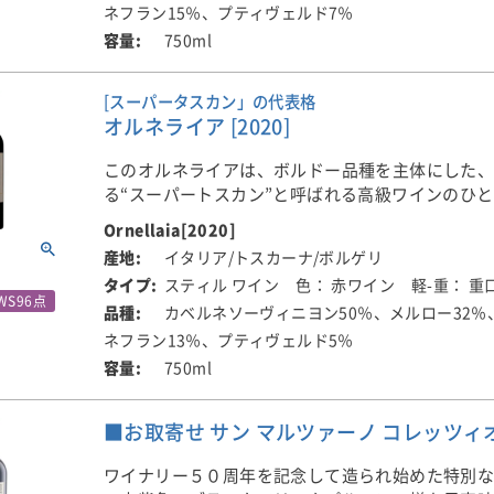
ワイン造りがつないでいます。ゆっくりと時間を
ネフラン15％、プティヴェルド7％
■醸造について
れることで、ワインはその魅力を最大限に引き出
750ml
発酵はステンレスタンクにて行われ、果皮とともに2
このワインは、アートとワインが融合した特別な
スと奥深さ、そして豊かな味わいを静かに花開か
のマセラシオン(浸漬)を実施。その後、ワインはフ
ズ・アイテムです。飲む楽しみはもちろん、ラベ
す。
クの大樽(ボッティ)と一部バリック樽を用いて、約
しみもある。オルネライアならではの世界観を、
[スーパータスカン」の代表格
成されます。アルコール度14.5％。
ください。
オルネライア [2020]
■生産者のコメント
2021年のオルネライアは、晴天に恵まれ、雨が少
■生産者のコメント
このオルネライアは、ボルドー品種を主体にした
ならではの、ボルゲリらしい特徴を色濃く備えた
■ピオ・チェーザレについて
2021年のオルネライアは、晴天に恵まれ、雨が少
る“スーパートスカン”と呼ばれる高級ワインのひ
です。凝縮感のある豊かな味わいに加え、深い表
1881年、チェーザレ・ピオ氏によって創業された
ならではの、ボルゲリらしい特徴を色濃く備えた
アを代表する銘醸ワインとして、高く評価されて
よかさを兼ね備えた、魅力あふれる1本に仕上がっ
Ornellaia[2020]
ェーザレ」は、イタリア・ピエモンテ州アルバに
です。凝縮感のある豊かな味わいに加え、深い表
イタリア/トスカーナ/ボルゲリ
る、130年以上の歴史を誇る老舗ワイナリーです。
よかさを兼ね備えた、魅力あふれる1本に仕上がっ
オルネライアは、自然の恵みと人の知恵が調和す
香りには、地中海の低木やハーブ、イトスギの実
ら「高品質なワイン造り」を理念に掲げ、バロー
スティル ワイン
色： 赤ワイン
軽-重： 重
れました。長い歳月をかけて育まれた複雑な土壌
WS96点
リーを思わせる黒系果実などが層をなして広がり
スコの丘陵地帯に広がる自社畑のブドウを丁寧に
カベルネソーヴィニヨン50％、メルロー32％
香りには、地中海の低木やハーブ、イトスギの実
影響を受けた繊細な気候。そのふたつを、人の手
と、しっかりとしたタンニンが感じられる一方で
という、伝統的なスタイルを大切にしてきました
リーを思わせる黒系果実などが層をなして広がり
ワイン造りがつないでいます。ゆっくりと時間を
ネフラン13％、プティヴェルド5％
品さも感じさせてくれます。余韻は生き生きとし
と、しっかりとしたタンニンが感じられる一方で
れることで、ワインはその魅力を最大限に引き出
750ml
アロマの清涼感とエレガントな印象が心に残りま
現在では、日当たりに恵まれた約80ヘクタールの
品さも感じさせてくれます。余韻は生き生きとし
スと奥深さ、そして豊かな味わいを静かに花開か
ローロではOrnato、Mosconi、Roncaglie、Gusta
アロマの清涼感とエレガントな印象が心に残りま
す。
■栽培について
■お取寄せ サン マルツァーノ コレッツィオー
Ravera、そして、バルバレスコではBricco di Trei
イタリア/トスカーナのボルゲリ地区に位置する自
Stunet、Bongiovanni、Rocche Massalupo
■栽培について
■生産者のコメント
穫したブドウが使用されています。
ワイナリー５０周年を記念して造られ始めた特別
畑からブドウを収穫しています。
イタリア/トスカーナのボルゲリ地区に位置する自
2020年のオルネライアは、深みのあるルビーレッ