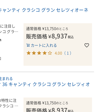
す。イタリ
、ようやくリ
ブドウ畑を
キャンティ クラシコ グラン セレツィオーネ
そうです。
、ようやくリ
、26～
15日間の浸
させます。
性に注目し
通常価格
¥
13,750
ピールの香り
のところ
コ グラ
表する名門ワ
8,937
す。しっかり
行われ、うち
販売価格
¥
税込
。
n
表する名門ワ
の後、オル
カートに入れる
25Lのフ
「バディオ
位置する名門
フレッシュな
熟成させた後
4.00
（ 1 ）
シコ地区の畑
、土地の個
のニュアンス
位置する名門
われます。
口
しい気候の恩
る「スーパ
なシーンで楽
、土地の個
は、700
る「スーパ
、ようやくリ
バルディ家」
は、700
がら、細部ま
バルディ家」
生まれる
がります。シ
。
36 キャンティ クラシコ グラン セレツィオ
持ち、石灰岩
がら、細部ま
徴で、極めて
分的に粘土も
。
の繊細さとフ
がります。砂
位置し、南
表する名門ワ
ています。
と、ボルゲ
の特性に注
がります。砂
通常価格
¥
13,750
ガンスをもた
のところ
ラシコ グ
と、ボルゲ
8,937
に応じて細か
販売価格
¥
ガンスをもた
位置する名門
税込