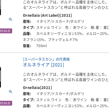
りながら、長期熟成にも耐えるポテンシャルを備
このオルネライアは、ボルドー品種を主体にした
価されています。余韻にはミントや甘いグレナデ
る“スーパートスカン”と呼ばれる高級ワインのひ
風味が現れ、驚くほどエレガントに続きます。
単一畑表記こそありませんが、「普通のバローロ
アを代表する銘醸ワインとして、高く評価されて
Ornellaia (Art Label)[2021]
いほど、完成度の高い素晴らしいワインに仕上が
飲み頃はいずれの評価でも2028～2050年。時間と
イタリア/トスカーナ/ボルゲリ
オルネライアでは毎年、その年のワインの個性を
らに魅力を増していくことが期待されるワインで
■栽培について
スティル ワイン
色： 赤ワイン
軽-重： 重
マで表現し、現代アーティストとコラボレーショ
WS98点
使用されるネッビオーロはすべて、ピオ家が所有
カベルネソーヴィニヨン53％、メルロー25％
「Vendemmia d’Artista（芸術家の収穫）」プ
評価：97＋点（2025年2月）、96＋点（2026年1月
ものです。バローロ地区の複数の村に点在する下
開しています。
ネフラン15％、プティヴェルド7％
評価者：モニカ・ラーナー（ワイン・アドヴォケ
穫されています。
750ml
2021年のテーマは「ラ・ジェネロシタ（寛大さ）
【Serralunga d’Alba】Ornato、La Serra、Briccol
ーナ・ボルゲリの自然が育む豊かな土地と、その
[スーパータスカン」の代表格
【Grinzane Cavour】Gustava e Garretti
関わる人々のエネルギーのつながりを表現した言
オルネライア [2021]
【La Morra】Roncaglie
【Novello】Ravera
この年のアートを担当したのは、イタリア人アー
このオルネライアは、ボルドー品種を主体にした
【Monforte d’Alba】Mosconi
リネッラ・セナトーレ（Marinella Senatore）
る“スーパートスカン”と呼ばれる高級ワインのひ
ざまな画像やモチーフを組み合わせるコラージュ
アを代表する銘醸ワインとして、高く評価されて
て、ぶどう畑や収穫の風景、人の手、星々の影響
Ornellaia[2021]
これら異なる村・畑の個性とテロワールをブレン
に織り込み、自然と人との関係、土地の恵みの豊
イタリア/トスカーナ/ボルゲリ
オルネライアは、自然の恵みと人の知恵が調和す
より、バローロらしさを最大限に表現するという
描き出しました。なかでも“星”は、土地や人のエ
スティル ワイン
色： 赤ワイン
軽-重： 重
れました。長い歳月をかけて育まれた複雑な土壌
古典的な手法が採られています。
WS98点
して最終的にはワインの品質にまで影響を与える
カベルネソーヴィニヨン53％、メルロー25％
影響を受けた繊細な気候。そのふたつを、人の手
現されています。