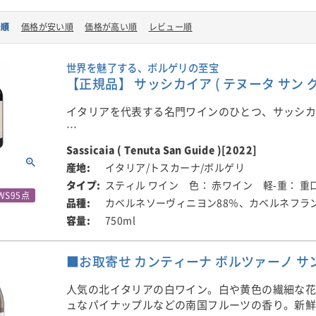
着順
価格が安い順
価格が高い順
レビュー順
世界を魅了する、ボルゲリの至宝
【正規品】 サッシカイア ( テヌータ サン グイド
イタリアを代表する名門ワインのひとつ、サッシ
2500ヘクタールを超える広大な所有地の中から、
Sassicaia ( Tenuta San Guide )[2022]
候、斜面の向きなどを見極め、ブドウ栽培に最も
イタリア/トスカーナ/ボルゲリ
けを厳選。カベルネ・ソーヴィニヨンとカベルネ
スティル ワイン
色： 赤ワイン
軽-重： 重
ら、力強さとエレガンスを兼ね備えたワインを造
WS95点
カベルネソーヴィニヨン88％、カベルネフラン
す。
750ml
2022年は暑く乾燥した年となりましたが、ボルゲ
気候と丘陵地の畑により、酸とフレッシュさを保
■お取寄せ カンティーナ ボルツァーノ サンタ
成熟しました。力強いタンニンと凝縮感を備えな
わせる香りや端正な輪郭、シルクのようになめら
人気の北イタリアの白ワイン。白や黄色の繊細な
和。長期熟成によって、さらなる進化が期待され
ュなパイナップルなどの南国フルーツの香り。新