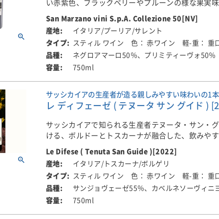
い赤紫色、ブラックベリーやプルーンの様な果実
穫したブドウが使用されています。
が印象的。グラスから立ち上るのは、熟した赤い
■醸造について
ス、バニラや甘草などのアクセント。滑らかで長
栽培はサステナブルな農法を基本とし、化学薬品
香りに、繊細なバニラややわらかなタバコのニュ
San Marzano vini S.p.A. Collezione 50[NV]
ブドウはすべて手摘みで収穫され、15kgの小さな
める。
ず、畑の生態系を守ることを最優先に考えていま
■醸造について
ります。口に含むと、まろやかでビロードのよう
イタリア/プーリア/サレント
寧に収められたあと、除梗の前後で、2回にわたる
や益虫が育つ環境づくりや、最新の気象観測技術
ブドウはすべて手摘みで収穫され、15kgの小さな
がり、第一印象から心地よく惹きつけられる味わ
スティル ワイン
色： 赤ワイン
軽-重： 重
る選果が行われます。さらに2016年からは、光学
土壌：石灰質を含有した赤土、石も混じった粘土
理体制のもと、専属の栽培チームが年間を通じて
寧に収められたあと、除梗の前後で、2回にわたる
う一口飲みたくなる魅力があります。タンニンは
使った最新の選果機も導入され、より高い品質が
ネグロアマーロ50％、プリミティーヴォ50％
畑を見守っています。
る選果が行われます。さらに2016年からは、光学
されており、旨みのある長い余韻が続きます。
ます。
ステンレスタンク、主醗酵後、ステンレスタンク
750ml
使った最新の選果機も導入され、より高い品質が
ティック醗酵 オーク樽熟成12カ月（225Ｌ、新樽比
ピオ・チェーザレは、これまでに世界中のワイン
ます。
■栽培について
ワインは、ブドウの品種ごと、畑の区画ごとに分
ステンレスタンク熟成18カ月、瓶熟6カ月以上
家から高い評価を受けてきました。特に4代目のピ
イタリア/トスカーナのボルゲリ地区に位置する自
サッシカイアの生産者が造る親しみやすい味わいの1本
造されます。発酵は、ステンレスタンクやコンク
ァ氏のもとで、ネゴシアンから“世界に誇る栽培家
ワインは、ブドウの品種ごと、畑の区画ごとに分
穫したブドウが使用されています。
レ ディフェーゼ ( テヌータ サン グイド ) [2
で26～30℃に保ちながら約1週間行われ、その後
ー”として大きく飛躍。現在は娘のフェデリカ・ボ
造されます。発酵は、ステンレスタンクやコンク
一緒に漬け込むマセレーションを約15日間実施。
と甥のチェーザレ・ベンヴェヌートさんが5代目と
サッシカイアで知られる生産者テヌータ・サン・
で26～30℃に保ちながら約1週間行われ、その後
■醸造について
3週間、タンクの中でじっくりと仕込まれます。
熱を引き継ぎ、伝統を守りながら、未来に向けた
ける、ボルドーとトスカーナが融合した、飲みや
一緒に漬け込むマセレーションを約15日間実施。
ブドウは一房ずつ丁寧に手摘みされ、15kg入りの
続けています。
なタンニンと豊かな香りを持つ赤ワイン！！
3週間、タンクの中でじっくりと仕込まれます。
に収穫されます。
Le Difese ( Tenuta San Guide )[2022]
マロラクティック発酵は主にフレンチオーク樽で
70％は新樽、30％は一度使用された樽を使用。そ
イタリア/トスカーナ/ボルゲリ
また、ピオ・チェーザレは、古代ローマ時代の城
このワインは、フランス/ボルドーの主要品種であ
マロラクティック発酵は主にフレンチオーク樽で
その後、除梗の前後で二段階の選果を行い、手作
ネッライアの温度管理されたセラーで約18か月間、2
スティル ワイン
色： 赤ワイン
軽-重： 重
アルバ旧市街の中心に現存する唯一のワイナリー
ソーヴィニヨンと、イタリア/トスカーナの主要品
70％は新樽、30％は一度使用された樽を使用。そ
果実だけを選び抜いたうえで、やさしく破砕されます
レンチオーク樽で熟成されます。まず、12か月間
ており、由緒あるその地の象徴として、村の紋章
サンジョヴェーゼ55％、カベルネソーヴィニヨ
ンジョヴェーゼをブレンドして造られています。
ネッライアの温度管理されたセラーで約18か月間、2
年からは光学選果機も導入され、手作業と機械に
ブレンドが行われ、さらに6か月間、樽での追加熟
すことが特別に許されています。
レンチオーク樽で熟成されます。まず、12か月間
果が実現しています。ブドウは品種ごと、さらに
750ml
ます。
レ・ディフェーゼの名前は「イノシシの牙」が由
ブレンドが行われ、さらに6か月間、樽での追加熟
に分けて醸造され、それぞれの個性を最大限に引