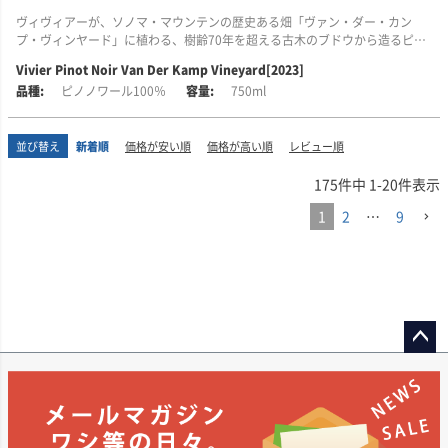
リーです。創設者のひとりであるサラ・マーキス氏は左利きで、ワイナリー
け、「カリフォルニア・シャルドネのレジェンド」とも称されるスティー
ら生き生きとした魅力を楽しめますが、このワインのしっかりとした構成
名の「モリードゥーカー」も、オーストラリアの言葉で「左利き」を意味し
ヴ・キスラー氏が手がけるプロジェクトです。
ヴィヴィアーが、ソノマ・マウンテンの歴史ある畑「ヴァン・ダー・カン
は、熟成の可能性も感じさせます。
ワインメーカーのピーター・ハイツ氏は、土地の個性を映し出すように、1樽
ています。印象に残る名前の通り、モリードゥーカーは他にはない個性と楽
プ・ヴィンヤード」に植わる、樹齢70年を超える古木のブドウから造るピ
ずつ試飲し、印を付けながら、最終的なブレンドを決定します。
しさ、そして飲んだ瞬間に心をつかむような豊かな味わいで、多くのワイン
スティーヴ・キスラー氏は、ソノマ・コーストの地で、世界と肩を並べるピ
ノ・ノワールです。
Vivier Pinot Noir Van Der Kamp Vineyard[2023]
■ヴィンテージについて
ファンを魅了してきました。
ノ・ノワールを造ることを目指し、娘のキャサリン氏、エリザベス氏ととも
冬の間にたっぷりと降った雨により、3年続いた干ばつにようやく終わりがも
ワインは100％フレンチオーク樽で熟成され、さらに長い瓶内熟成を経てか
ピノノワール100％
750ml
にこのワイナリーに取り組んでいます。
■テイスティング・コメント
たらされました。土壌は十分に潤い、ブドウ樹は樹冠の健全な成長と良好な
らリリースされます。これにより、リリース直後から楽しめる魅力と、長期
このワイナリーの魅力は、ただ濃厚でインパクトのあるワインを造ることだ
輝きのある液面に、透明感を備えた深いルビーの色調が美しく広がります。
果実の生育に適した状態でシーズンを迎えました。
熟成に耐えるポテンシャルを兼ね備えた仕上がりとなります。
けではありません。モリードゥーカーでは、“Fruit Weight”という独自の品
冷涼な沿岸部の気候と、畑ごとの個性を丁寧に映し出すことを重視し、オク
香りは凝縮感がありながらも鮮明で、カラントや赤系果実を思わせる果実味
質基準を大切にしており、口の中を満たす果実味の豊かさや、なめらかな質
シデンタルではソノマ・コーストの高品質なピノ・ノワールに特化したワイ
並び替え
新着順
価格が安い順
価格が高い順
レビュー順
に、ミネラルやハーブ、さらにジュニパーベリーを思わせる個性的なニュア
生育期の始まりは、非常に冷涼な春の影響で萌芽が遅れ、ゆっくりとした立
このブラック・ラベルは、濃密で深みがあり、豊かな個性を示す樽を選び抜
感、全体のバランスを重視したワイン造りを行っています。さらに、畑では
ン造りを行っています。
ンスが溶け込んでいます。
ち上がりとなりました。しかし、十分な水分があったことで開花は順調に進
いて造られる特別なキュヴェです。ダスティな黒系果実に、エキゾチックな
緻密な水分管理を行い、ブドウの個性を最大限に引き出すための工夫を重ね
175
件中
1
-
20
件表示
み、そのまま夏へとつながっていきました。
花のような香りが重なり、驚くほどのピュアさと凝縮感を備えたワインに仕
ています。
キスラー氏の哲学を受け継ぎながらも、シャルドネではなくピノ・ノワール
口に含むと、存在感のある酸が感じられますが、無骨さはなく、丁寧に織り
1
2
…
9
上がっています。
の可能性を追求する、注目すべきワイナリーです。
上げられたような一体感を備えています。同時に、熟した赤系果実の風味が
その後も非常に穏やかな日々が続いたことで、果実には複雑で奥行きのある
また、モリードゥーカーならではのユニークな特徴として知られているの
豊かに広がります。畑のキャラクターが明確に表現されており、しっかりと
風味がしっかりと育まれました。収穫は遅めとなりましたが、長い生育期間
アルコール度数：14.8％
が、赤ワインを飲む前に軽く振る「モリードゥーカー・シェイク」です。こ
したグリップ感のあるピノ・ノワールに仕上がっています。洗練された複雑
の終わりまで酸は高く、鮮やかさを保っていました。
れは、ワインの香りや味わいをより豊かに楽しんでもらうための提案であ
さと密度感があり、無駄のない端正な味わいが、品のある余韻へと続きま
り、造り手の遊び心と、飲み手にワインを楽しんでほしいという思いが感じ
す。
■栽培について
■ターンブルについて
られるエピソードでもあります。
カリフォルニア州のナパ郡60％、ソノマ郡40％から収穫したブドウを使用し
「ナパの名醸地オークヴィルを映す、ターンブルの自社畑ワイン」
■栽培について
ています。収穫は2023年8月29日から10月13日にかけて行われました。
代表作には「ザ・ボクサー」や「カーニバル・オブ・ラヴ」などがあり、力
カリフォルニア州ソノマ郡のソノマ・マウンテンは、カリフォルニアでも古
ターンブルは、ナパ・ヴァレーの名醸地オークヴィルを中心に、4つの自社畑
強い果実味と飲みごたえ、そしてどこか親しみやすさを備えたスタイルで高
ペー
くから高く評価されてきた栽培地域のひとつです。季節を通じて霧と日照が
■醸造について
を所有する実力派ワイナリーです。畑は歴史あるヴァレー・フロアから、火
い評価を獲得しています。品質の高さはもちろん、飲む人に驚きや楽しさを
複雑に入り混じる気候条件により、ブドウはゆっくりと成熟し、フェノール
ジト
ブドウは手摘みで収穫し、房ごとやさしく圧搾した後、果汁を天然酵母で発
山性土壌を含む丘陵地まで多岐にわたり、それぞれの土地が持つ個性を丁寧
届けてくれる存在として、モリードゥーカーはオーストラリアを代表する個
の熟度にも優れた果実が育まれます。
ップ
酵させています。
にワインへ映し出しています。
性派ワイナリーのひとつとして広く知られています。
へ
ヴァン・ダー・カンプ・ヴィンヤードは、ソノマ・マウンテンの頂上付近、