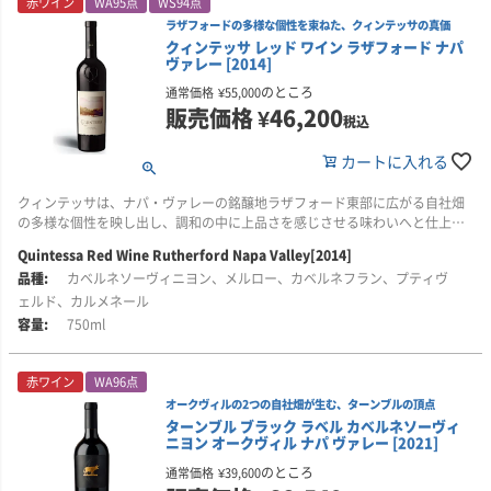
赤ワイン
WA95点
WS94点
輝きのあるルビーの色調。ザクロやクランベリー、レッドチェリーなどの赤
■ワイン誌ワイン・アドヴォケイトのコメント
畑はいずれも冷涼な場所にあり、ゴールドリッジ・ロームなどの低樹勢の土
系果実を中心に、フレッシュなバラやスミレ、ラベンダーのフローラルなノ
【 96+点 】ブルーベリー、ブラックチェリー、カシスの香りが豊かに広が
ラザフォードの多様な個性を束ねた、クィンテッサの真価
壌が特徴です。ブドウ樹は1975年から2017年にかけて植樹されています。ク
ベガ・シシリアが大切にしているのは、「時間」を味方につけること。流行
アルコール度数：12.5％
ートが重なります。さらに、ハイビスカスや乾燥したローズヒップ、森床、
り、その下支えとしてシダーを思わせるオークのニュアンスが感じられま
クィンテッサ レッド ワイン ラザフォード ナパ
ローンは、酸が際立ち、大きな房をつけることで知られるUCデイヴィス・ク
に左右されることなく、土地とブドウの声に耳を傾け、最高の状態になるま
酸度：7.1g/L
ヴァレー [2014]
冷たい土のニュアンスまで感じられる、極めて表情豊かなブーケが広がりま
す。
ローン4が主体。その他に、ウェンテ・クローンや、芳香性の高いルード・ク
で待つという哲学が、ワイン造りの中心にあります。
pH：3.21
す。
ローンも一部使用されています。
のところ
通常価格
¥
55,000
フルボディでありながら、過度に力強すぎることはなく、見事なしなやかさ
販売価格
¥
46,200
エステートは約1000haにおよび、そのうち210haがブドウ畑として利用され
税込
味わいには赤系果実の凝縮感がありながらも重すぎず、塩味を帯びたミネラ
と熟したタンニンを備えています。オークヴィルとクームスヴィルの果実を
■醸造について
ています。畑は品種、樹齢、土壌の違いに応じて細かく区画分けされ、テン
■ペンフォールズについて
ル感が全体を引き締めています。明るく生き生きとした酸味と、シルクのよ
ブレンドしたワインで、口に含むと、クリーミーなほど豊かな質感が広が
ブドウは、果皮由来の粗さを抑え、繊細な質感を引き出すため、全房で圧搾
プラニーリョを中心に、カベルネ・ソーヴィニヨンやメルローも栽培されて
ペンフォールズは、1844年にクリストファー・ペンフォールド博士とメアリ
カートに入れる
うにきめ細やかなタンニンが繊細な骨格を形成。焼き菓子を思わせるスパイ
り、その後、長い余韻にかけてエレガントに続いていきます。見事な出来栄
されます。発酵は樽内で行われ、天然酵母による発酵と、天然の乳酸菌によ
います。ブドウは最低でも樹齢10年を超えてからワイン造りに用いられ、長
ー・ペンフォールドによって、南オーストラリア州のマギル・エステートに
スやホワイトペッパー、リコリスといったニュアンスが複雑さと奥行きを与
えです。
る完全なマロラクティック発酵を実施。さらに、澱とともに熟成させながら
い時間をかけて培われた畑の個性が、ワインの奥行きと品格を生み出してい
設立された、オーストラリアを代表する名門ワイナリーです。
え、波のように広がる果実味とともに、長い余韻へと続いていきます。
クィンテッサは、ナパ・ヴァレーの銘醸地ラザフォード東部に広がる自社畑
バトナージュを行うことで、複雑味と質感を高めています。
ます。
ダラ・ヴァレとオルネッライアのパートナーシップによるこのワインは、
の多様な個性を映し出し、調和の中に上品さを感じさせる味わいへと仕上げ
創業以来、実験精神、探求心、そして妥協のない品質へのこだわりを大切に
デキャンタでは100点を獲得し、「2022年のオクシデンタル・キュヴェ・エ
2020年が3番目のヴィンテージとなります。
られた、高く評価される赤ワインです。
その後、フレンチオーク樽で12か月熟成。新樽比率は10％で、タランソー・
また、ベガ・シシリアは品質に対して非常に厳格で、求める基準に達しない
Quintessa Red Wine Rutherford Napa Valley[2014]
し、現在では世界で最も高く評価されるワイン生産者のひとつとなっていま
リザベスほど完成度の高いワインはほとんど味わったことがない。2021年ヴ
ボーヌ、フランソワ・フレールの樽が使用されています。翌年の収穫期に伝
ワインは市場に出さないという姿勢を貫いています。自然、伝統、人の技
す。
カベルネソーヴィニヨン、メルロー、カベルネフラン、プティヴ
ィンテージ同様、ラインナップの中で最もフローラルでエスプリが効いてい
飲み頃：2023～2040年
■生産者のコメント
統的な方法で清澄を行い、2024年12月に無濾過で瓶詰めされました。
術、そして時間への敬意。そのすべてが結びついたワインこそが、ベガ・シ
るが、この新リリースは新たな高みに到達している」、「まさに感動的なワ
レヴュー：Joe Czerwinski 2023年4月1日
2014年のクィンテッサは、若いうちから楽しめる魅力と、熟成の可能性をあ
ェルド、カルメネール
シリアのスタイルです。
その歩みを支えてきたのは、代々の先見性あるワインメーカーたちです。中
イン。本当に美しい」と称される出来栄えです。
わせ持つ美しいワインです。
750ml
でも、初代チーフ・ワインメーカーのマックス・シューバートは、長期熟成
■レイミーについて
に耐える偉大なオーストラリアワインを追求し、ペンフォールズを世界的な
■ヴィンテージについて
■DVOについて
色調は濃く深みがあり、フレッシュなチェリーやブラックベリーの魅力的な
「カリフォルニア・シャルドネの名手」
存在へと押し上げました。その象徴的なワインが、オーストラリアを代表す
2022年は、非常に暖かいヴィンテージとなりました。開花時の悪天候によ
DVOは、ナパ・ヴァレーの名門ダラ・ヴァレと、トスカーナを代表する名門
香りに、スミレ、グラファイト、ほのかなシダー・スパイスのニュアンスが
レイミー・ワイン・セラーズは、1996年にデイヴィッド・レイミー氏と妻カ
赤ワイン
WA96点
る名品「グランジ」です。
り、収量は2015年以来の低水準となりましたが、猛暑の前となる8月下旬に
オルネッライアによるコラボレーションから生まれた注目のワイン・プロジ
重なります。あたたかみのある印象を備えたワインです。
ーラ氏によって、カリフォルニア州ソノマのヒールズバーグに設立された家
オークヴィルの2つの自社畑が生む、ターンブルの頂点
ブドウを収穫したことで、例年よりやや低めのアルコール度数に仕上がって
ェクトです。
族経営のワイナリーです。ソノマとナパの優れた畑のブドウに、旧世界の伝
ターンブル ブラック ラベル カベルネソーヴィ
ペンフォールズのワイン造りの特徴は、単一畑、単一地域、複数地域、複数
います。
味わいには、ダークベリー、ダークチョコレート、セイボリーなハーブの風
統的な醸造技術を組み合わせ、現代カリフォルニアワインの品質向上に大き
ニヨン オークヴィル ナパ ヴァレー [2021]
品種のブレンドという4つのスタイルを柱にしていることです。畑や地域の枠
ナパ・ヴァレーの果実が持つ豊かさに、旧世界的な洗練、緊張感、品格を重
味が舌の上で躍るように広がります。なめらかでしなやかなタンニンが、卓
く貢献してきました。
のところ
にとらわれず、目指すスタイルに最もふさわしい高品質なブドウを選び抜
通常価格
¥
39,600
その一方で、ワインには鮮やかな香りと、質感を伴う果実味が備わり、フレ
ねることを目指し、カリフォルニアとイタリア、ふたつの名門が培ってきた
越したクィンテッサのヴィンテージに共通する特徴を見事に表現していま