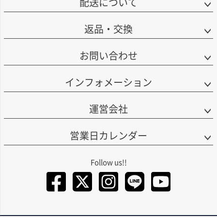
配送について
複雑さ、奥行き、そして洗練された品格を備えた味わいが生み出されていま
フランス／ブルゴーニュ出身の彼が手掛けるヴィヴィアーは、ブルゴーニュ
す。ナパ・ヴァレーらしい豊かな果実味を感じさせながらも、全体には調和
とカリフォルニアを融合させたような華やかさを備え、アルコールが上がり
があり、しなやかでエレガントな印象を備えているのがクインテッサの大き
すぎないエレガントなスタイルを特徴としています。
返品・交換
な魅力です。
自身のルーツであるブルゴーニュで親しまれてきたピノ・ノワールとシャル
また、クインテッサの哲学は、白ワインのイルミネーションにも受け継がれ
ドネを、ありのままに表現し、若いうちから楽しめるワインも、熟成によっ
お問い合わせ
ています。イルミネーションは、クインテッサと同じ哲学と精密さのもとで
て真価を発揮するワインも、繊細で奥行きのある味わいに仕上げています。
造られる限定生産の白ワインで、複雑さ、質感、そして熟成のポテンシャル
を備えているのが特徴です。赤ワインで培われた、さまざまな要素を調和あ
インフォメーション
る味わいへとまとめ上げる姿勢は、白ワインにも共通しており、華やかさの
中に奥行きと気品を備えたそのスタイルに、クインテッサならではの魅力が
表れています。
運営会社
営業日カレンダー
Facebook
Twitter
Instagra
LINE
You