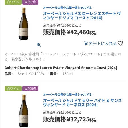
白ワイン
WS97点
その約1年後、2026年1月に掲載された再評価では96＋点を獲得。
オーベールの希少な単一畑シャルドネ
平均樹齢約50年のシラーズを使用。バロッサ・ヴァレー西部の古樹がもたら
リリースから1年後に改めて試飲しても、力強いタンニンの骨格という印象は
オーベール シャルドネ ローレン エステート ヴ
す豊かさと凝縮感に、標高の高いエデン・ヴァレーの畑がもたらす引き締ま
ィンヤード ソノマ コースト [2024]
変わらず、筋肉質な力強さと凝縮感を備えながら、花を思わせる香りや端正
った骨格を重ねた、力強さと気品をあわせ持つ一本です。
さ、エレガンスも感じられると評価されています。余韻にはミントや甘いグ
のところ
通常価格
¥
47,300
レナデンを思わせる風味が現れ、驚くほどエレガントに続きます。
■生産者のコメント
販売価格
¥
42,460
税込
中心部は黒に近い、深いナス色を帯びています。
飲み頃はいずれの評価でも2028～2050年。時間とともに、さらに魅力を増し
カートに入れる
ていくことが期待されるワインです。
グラスからは、ブルーベリー、マルベリー、ブラックベリー、黒いプラムの
香りが豊かに立ち上がり、黒鉛、サンダルウッド、リコリス、ダークココ
評価：97＋点（2025年2月）、96＋点（2026年1月）
オーベール初の自社畑「ローレン・エステート・ヴィンヤード」から造られ
ア・チョコレートのニュアンスと自然に溶け合います。
評価者：モニカ・ラーナー（ワイン・アドヴォケイト）
る、希少なシャルドネ！！
口に含むと、ふくよかでなめらかな味わい。黒系果実やブルーベリーの豊か
Aubert Chardonnay Lauren Estate Vineyard Sonoma Coast[2024]
■生産者のコメント
な風味に、やわらかく丸みのあるタンニンが調和しています。果実味と酸が
シャルドネ100％
750ml
「重さを感じさせない凝縮感（weightless density）」という稀有な個性を
豊かな質感の中で心地よく重なり、荒々しさや苦味を感じさせません。
備え、まさにオーベールの理想を体現したワインです。
20年ほどの熟成が期待できますが、おそらく最初の10年間が最も楽しみやす
白ワイン
WS98点
凝縮した風味と深みを備えながらも、きめ細かな質感と張りのある緊張感が
いでしょう。2025年から飲み頃を迎えます。テキサス風BBQリブや、お好み
オーベールの希少な単一畑シャルドネ
共存し、口中に伸びやかな躍動感をもたらします。この類いまれなバランス
のステーキとともにお楽しみください。
オーベール シャルドネ ラリー ハイド ＆ サンズ
は、特別な区画に植えられた高樹齢かつ低収量のブドウ樹と、2024年のよう
ヴィンヤード カーネロス [2024]
な安定した生育期によって生み出されました。
のところ
通常価格
¥
38,500
ライムの果皮やレモンタイム、クチナシの花のアロマが幾重にも広がり、ス
販売価格
¥
32,725
税込
トーンフルーツを思わせる濃密なニュアンスが全体を包み込みます。さら
に、カルダモンや白胡椒、雨上がりの土を思わせる香りが、エキゾチックな