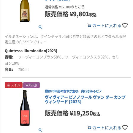
シデンタルではソノマ・コーストの高品質なピノ・ノワールに特化したワイ
ナパ・ヴァレーらしい豊かな果実味を感じさせながらも、全体には調和があ
あり、見事な熟成ポテンシャルを備えています。
が広がり、そこにアニスの香りが重なって華やかさを添えます。口に含む
のところ
通常価格
¥
12,100
ン造りを行っています。キスラー氏の哲学を受け継ぎながらも、シャルドネ
り、しなやかでエレガントな印象を備えているのが、クィンテッサの大きな
と、まるで溶けたチョコレートのように非常になめらかな口当たりが印象的
ブドウ樹は2014年～2015年に植樹。台木には、リパリア・グロワールという
販売価格
¥
9,801
ではなくピノ・ノワールの可能性を追求する、注目すべきワイナリーです。
魅力です。
税込
■栽培について
で、しっかりとした骨格と美しいバランスを際立たせています。余韻には甘
イタリア系の台木を使用しています。カリフォルニアでこの台木が使用され
ブラック・ラベルは、異なる個性を持つ2つの自社畑から生まれるワインで
草やオールスパイスを思わせる風味が長く残り、マクラーレン・ヴェール産
ることは滅多にありませんが、樹勢を抑え、成長周期を短くすることで果実
また、クィンテッサの哲学は、白ワインのイルミネーションにも受け継がれ
カートに入れる
す。
シラーズの魅力を見事に感じさせてくれます。
の成熟を促す目的で採用されています。沿岸部に広がるこの畑において、重
ています。イルミネーションは、クィンテッサと同じ哲学と精密さのもとで
要な役割を果たしています。
造られる限定生産の白ワインで、華やかさの中に奥行きと気品を備えたスタ
イルミネーションは、クインテッサと同じ哲学と精密さのもとで造られる限
使用されるのは、カリフォルニア州ナパ・ヴァレーの中でも名高い銘醸地オ
■栽培について
イルに、クィンテッサならではの美意識が表れています。
定生産の白ワインです。
ークヴィルに位置する、フォーチュナ・ヴィンヤードとレオポルディーナ・
ブドウは、南オーストラリア州マクラーレン・ヴェールの中でも、特に優れ
■醸造について
ヴィンヤードのブドウです。
た畑のひとつ「ゲートウェイ・ヴィンヤード」のものを使用しています。畑
ブドウは夜間に手作業で収穫され、約13℃に保たれたままワイナリーへと輸
Quintessa Illumination[2023]
ソーヴィニヨン・ブランを主体に、ヴィンテージによってはセミヨンもブレ
ではサステイナブル農法が実践されています。
送されます。選果は房ごとに丁寧に行い、除梗機に通した後、さらに選果を
ソーヴィニヨンブラン58％、ソーヴィニヨンムスク32％、セミ
ンドされ、果実の明るさやみずみずしさに加え、複雑さ、質感、ミネラル
味わいの核となるのは、オークヴィル・ベンチの高所に位置するレオポルデ
行うなど、厳格に取り組まれています。
感、そして熟成のポテンシャルを備えているのが大きな魅力です。
ヨン10％
ィーナ・ヴィンヤード。濃密で深みのある果実味、豊かなニュアンス、そし
■醸造について
て明確な骨格と質感をワインにもたらします。
アメリカンオーク樽（新樽率100％）で熟成しています。
100％除梗されたブドウは、野生酵母を用いて、開放式の発酵槽で18～21日
750ml
■生産者のコメント
残糖0.6g/L。pH3.70。アルコール度数16.5％。
間かけて発酵されます。抽出は穏やかに行われ、温度管理を目的として優し
2023年ヴィンテージのイルミネーションは、純粋で澄んだアロマと、驚くほ
一方、オークヴィル東部の扇状地に位置するフォーチュナ・ヴィンヤード
くパンチング・ダウンを実施。基本的にフリーラン・ジュースのみを使用し
どの奥行きを備えています。
は、クラシックなスパイスボックスを思わせる香りを加え、ワイン全体に明
フルーツ・ウエイト96％。
赤ワイン
WA95点
ています。
るさとすっきりとした輪郭を与えることで、余韻の長さとピュアさを高めて
これはモリードゥーカー独自の指標であり、ワインの品質を示す基準のひと
樹齢70年超の古木が生む、奥行きあるピノ
グレープフルーツの果皮、レモンカード、白桃を思わせるクラシックな香り
います。
つです。ワインの味わいを構成するそれぞれの要素を意識する前に、舌先か
マロラクティック発酵後は、フレンチオーク樽（新樽30％）で約12カ月間熟
ヴィヴィアー ピノノワール ヴァン ダー カンプ
に、ジンジャーティー、ワイルドタイム、クローバーの花を思わせるほのか
ら喉の奥まで、なめらかな果実味がどれほど口中を包み込むか、その感覚の
ヴィンヤード [2023]
成。その後、澱引きを行い、無濾過・無清澄で瓶詰めされます。アルコール
なニュアンスが重なります。このフローラルな個性は、冷涼なヴィンテージ
使用畑：フォーチュナ・ヴィンヤード66％、レオポルディーナ・ヴィンヤー
強さを表しています。
度数：13.3％
販売価格
¥
19,250
ならではの特徴です。
ド34％
税込
口に含むと、キンカンやグァバを思わせる風味に、濡れたスレートやエルダ
■醸造について
■モリードゥーカーについて
■オクシデンタル・ワインズについて
カートに入れる
ーフラワーのニュアンスが溶け合います。美しい丸みを帯びた質感は、張り
ワイン造りは、ロットごとに丁寧に醸造し、それぞれの特性や個性を試飲し
モリードゥーカーは、オーストラリアで2005年に誕生した家族経営のワイナ
オクシデンタル・ワインズは、キスラー・ヴィンヤーズで世界的な評価を受
のある酸とミネラル感によってバランスよく支えられています。若いうちか
ながら評価することから始まります。