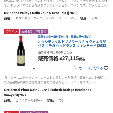
DVOは、ナパ・ヴァレーの名門ダラ・ヴァレと、トスカーナを代表する名門
【95点】ストーンフルーツやパイナップル、パンナコッタ、ジンジャー、ト
2012年は前回と同じ構成で、2014年は2013年より優れたヴィンテージとさ
然な酸を備えたシャルドネが得られました。
オルネッライアによる希少なコラボレーション・ワインです。アメリカとイ
ーストしたブリオッシュ、蜂蜜を思わせる、開放的で魅力的な香り。味わい
れています。
タリア、ふたつのトップ・ワイナリーが、深い友情と大きな夢をもとに生み
は凝縮感と層のある風味に、鮮やかな酸が重なり、非常に長く香り高い余韻
DVO Napa Valley ( Dalla Valle & Ornellaia )[2020]
■栽培について
出した注目のワイン・プロジェクトです。
が続きます。
これは、ベガ・シシリアらしさを追求するためのブレンドであり、複雑さを
使用されるブドウは、オーストラリアの冷涼産地であるタスマニア、タンバ
カベルネソーヴィニヨン92％、メルロー8％
750ml
備えています。熟成したワインがニュアンスと上品さをもたらし、若いワイ
ランバ、アデレード・ヒルズのシャルドネです。
■生産者のコメント
飲み頃：2025?2035年
ンがフレッシュさを加えています。味わいは素晴らしく、なめらかで洗練さ
2020年のDVOは、グラスの中で魅力的な個性を放つ、エレガントなカベル
レビュアー：エリン・ブルックス
れ、上品。タンニンはきめ細かく、非常に美しい仕上がりです。
ペンフォールズは、ヤッターナのために冷涼な気候の産地から最高品質のシ
赤ワイン
WA95点
WS95点
ネ・ソーヴィニヨンです。
公開日：2025年8月8日
ャルドネだけを厳選。産地ごとの個性を生かしながら、ワイン全体としての
巨匠キスラー氏が手がける、珠玉の単一畑ピノ
生産本数はマグナム264本。2022年5月に瓶詰めされました。
完成度を高めています。
オクシデンタル ピノノワール キュヴェ エリザ
60％新樽で22か月間熟成され、ブラックチェリー、カシス、ボイセンベリー
■ヴィンテージについて
ベス ボデガ ヘッドランズ ヴィンヤード [2022]
の繊細なニュアンスに、ベーキングスパイスやエキゾチックウッドの香りが
2023年の生育期は、雨が多く寒い冬から始まりました。これにより地下水が
飲み頃：2027～2043年
タスマニア由来の引き締まった酸とミネラル感、タンバランバの明るい果実
重なります。バランスの取れた酸が、タンニンの骨格に緊張感と引き締まっ
十分に補われた一方、開花は大きく遅れました。春も涼しい気候が続き、夏
のところ
通常価格
¥
31,900
レヴュー：Luis Gutierrez(2026年6月16日)
味、アデレード・ヒルズの品種らしい風味と自然な酸が、ヤッターナらしい
た印象をもたらし、余韻を長く引き伸ばします。ブレンドには8％のメルロー
は長期にわたる熱波のない穏やかなシーズンとなりました。収穫はレイバ
販売価格
¥
27,115
緊張感と奥行きを形づくっています。
税込
が加えられており、魅力的なフレッシュさと明るさを与えています。
ー・デイ以降に始まり、2022年よりも約3週間遅いスタートとなりました。
シャルドネの収穫は、そのすぐ後に行われています。
■ベガ・シシリアについて
■醸造について
カートに入れる
■ヴィンテージについて
「時を味方につける、スペインワインの頂点。」
ヤッターナは、厳選したシャルドネを用い、ペンフォールズの洗練された醸
2020年は、非常に優れたヴィンテージとなりました。DOVのチームは、1年
収穫日は9月13日から10月14日。糖度は平均22.3度ブリックスです。
造技術によって造られます。
カリフォルニア州ソノマ・コーストの美しい自然環境で育まれた、洗練され
を通して直面したさまざまな困難に、粘り強く立ち向かいました。
ボデガス・ベガ・シシリアは、スペインを代表する銘醸地リベラ・デル・ド
た赤系果実の風味と複雑さが魅力の特別なピノ・ノワールです。
■栽培について
ゥエロに拠点を置く、スペインワインの頂点ともいえる名門ワイナリーで
2019年ヴィンテージは、フレンチオーク樽で8か月熟成。使用樽は新樽
ブドウの生育期は乾燥した冬から始まり、比較的温暖な春を迎えたことで、
使用されるブドウは、カリフォルニア州ソノマ郡に位置するロシアン・リヴ
Occidental Pinot Noir Cuvee Elizabeth Bodega Headlands
す。
55％、1年使用樽45％です。
このキュヴェの名前は、ワイナリー創設者スティーヴ・キスラー氏の次女、
芽吹きが早まり、順調な成長へとつながりました。夏には、ナパらしい涼し
ァー・ヴァレー内の複数の優れた畑から収穫されています。構成は、ラフラ
Vineyard[2022]
エリザベス氏への敬意を込めて名付けられました。ボデガ・ヘッドランズ・
い夜と暖かな日中の気候により、ブドウの成熟はいったん緩やかになりまし
ンキ26％、ウエストサイド・ファームズ18％、ソノマ・フットヒルズ16％、
その名声は、希少性や格式だけによるものではありません。ドゥエロ川のほ
オークはワインに厚みや複雑味を与えながらも、主役である果実味を支える
ヴィンヤードの個性が凝縮された、このワインをぜひお楽しみください。
ピノノワール100％
750ml
たが、8月に入ると再び成熟が進み、美しいブドウを早い時期に収穫すること
マルティネリ・ラフリン15％、キルカレン12％、ダットン・セバストポール
とりに広がる特別な土地、厳しい気候、長い時間をかけた熟成、そして自然
役割に徹しています。澱由来の旨み、オーク由来の香ばしさ、冷涼産地のシ
ができました。
9％、フランク・ジョンソン4％です。
のリズムを尊重する人の手仕事が重なり合うことで、世界中のワイン愛好家
ャルドネらしい酸とミネラル感が調和し、力強さと繊細さを兼ね備えた味わ
■テイスティング・コメント
を魅了する独自のスタイルを築いてきました。
いに仕上がっています。