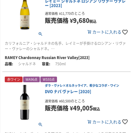
レイミー シャルドネ ロシアン リヴァー ヴァレ
使用されるのは、ベガ・シシリアを代表する偉大なワイン「ウニコ」の中で
ー [2023]
も、特に優れた樽のみ。複数のヴィンテージを組み合わせることで、単一年
オークの存在は感じられるものの、前面に出すぎることなく、豊かな果実味
■ピエロについて
のところ
通常価格
¥
11,770
では表現しきれない奥行きと調和、そしてベガ・シシリアならではの揺るぎ
を静かに支えています。力強さとフィネスの緊張感があり、ピュアな味わい
「マーガレット・リヴァーを代表する、豪州シャルドネの名手。」
■オーベールについて
販売価格
¥
9,680
ないスタイルを描き出しています。
と長い余韻が印象的です。今後の熟成も大いに期待できるワインです。
マーク・オーベール氏は、25年以上にわたり、カルトワインのワインメーカ
税込
ピエロは、西オーストラリア州マーガレット・リヴァーの銘醸地ウィリヤブ
ーとして活躍してきました。ピーター・マイケル、スローン、コルギン、ブ
この2026年リリースは、2011年、2012年、2014年のウニコを、それぞれお
飲み頃：2023年～2039年
ラップに拠点を置く、小規模ワイナリーです。
ライアント・ファミリーなど、数々の名高いブランドを手がけ、その実力を
カートに入れる
よそ3分の1ずつブレンド。通算で木樽での熟成期間が10年を超えるため、リ
認められています。
リース時点からすでに深い熟成感と複雑味を楽しむことができます。
■ヴィンテージについて
創設者のマイケル・ペターキン博士は、医師でありながらブドウ栽培とワイ
カリフォルニア・シャルドネの名手、レイミーが手掛けるロシアン・リヴァ
2019年は、各産地で気候に違いはあったものの、シャルドネにとって優れた
ン醸造を学び、自らの畑から上質なワインを生み出すという想いのもと、ピ
オーベール・ワインズは1999年に設立され、2010年には自社の醸造設備を構
ー・ヴァレーのシャルドネ。
レセルバ・エスペシアルは、複数の年、個性、経験、そして想いが重なり合
品質が得られたヴィンテージです。
エロを設立しました。
えました。現在は、ナパ・ヴァレー、カーネロス、ソノマ・コーストに位置
う、まさに「伝統へのオマージュ」。ウニコの複雑さを、異なるヴィンテー
RAMEY Chardonnay Russian River Valley[2023]
する単一畑から、シャルドネとピノ・ノワールを生産しています。
冷涼な気候と、ブドウの樹勢が強くなりすぎにくい土壌から生まれるブドウ
ジによってさらに幾重にも重ね合わせた、ベガ・シシリアの本質を映す唯一
タスマニアでは、生育期の総降水量は長期平均に近い水準でした。夏は記録
ピエロの特徴のひとつが、マーガレット・リヴァーで早くから取り組んだ高
シャルドネ
750ml
を用い、全房圧搾、天然酵母発酵、樽内マロラクティック発酵、シュール・
無二のワインです。
的に暖かい年のひとつでしたが、極端な高温にはならず、2月のにわか雨が暑
密植栽培です。ブドウ樹を高い密度で植えることで樹同士の競争を促し、樹
マーク・オーベール氏が追求するシャルドネは、100％フレンチオーク樽で
リー熟成など、レイミーらしい伝統的な手法で丁寧に造られています。
さを和らげ、樹冠に活力を与えました。収穫に向かう時期には涼しい条件と
勢と収量のバランスを整え、凝縮感のある果実を育てています。
発酵・熟成され、高い新樽比率を採用しながらも、豊かさとバランスを兼ね
アルコール度数：14.5％。
なり、優れた酸の保持と風味の発達につながりました。
備え、フィネスとエレガンスを体現しています。
赤ワイン
WA96点
WS93点
豊かな風味の奥行き、長い余韻、複雑なアロマ、そしてリッチさと繊細さの
畑は、インド洋からの冷涼な海風の影響を受けるウィリヤブラップに位置
ダラ・ヴァレ×オルネッライア、希少なコラボ・ワイン
バランスを備えた、しなやかで生き生きとしたシャルドネです。
■ワイン誌「ワイン・アドヴォケイト」のコメント
タンバランバは、全体的に暖かく乾燥したヴィンテージとなりました。適切
し、古い岩盤に由来する水はけのよい土壌に恵まれています。この恵まれた
そのシャルドネは、マーカッシン、コングスガード、ピーター・マイケル、
DVO ナパ ヴァレー [2020]
【98点】NV ウニコ レセルバ・エスペシアル 2026年リリースは、2011年、
な灌漑とキャノピー・マネジメントにより、収量は平年より少なかったもの
環境に、きめ細かな栽培管理と丁寧なワイン造りを重ねることで、土地の個
キスラーなどと並び、カリフォルニアを代表するワインとして高く評価され
■生産者のコメント
2012年、2014年のワインをブレンドして造られています。2025年リリース
の、ブドウの品質は非常に優れたものとなりました。明るい果実味と素晴ら
性を映したワインを生み出しています。
ています。
のところ
通常価格
¥
60,500
特別な畑から生まれる私たちのシャルドネは、味わいの深み、長い余韻、香
と似たヴィンテージ構成ですが、今回は2013年の代わりに2014年のワインが
しい酸を備えたワインに適した条件となっています。
販売価格
¥
49,005
りの複雑さ、そして豊かさと繊細さの見事なバランスを備えています。一般
税込
使われています。主体となるのはティント・フィノ(テンプラニーリョ)で、少
中でもシャルドネは、ピエロを語るうえで欠かせない存在です。豊かな果実
的に、冷涼な気候と低樹勢の土壌が、優雅でありながら生き生きとしたワイ
量のカベルネ・ソーヴィニヨンがブレンドされています。
アデレード・ヒルズでは、生育期の降水量は平年を大きく下回りましたが、6
味、クリーミーな質感、伸びやかな酸を備えたそのスタイルは、マーガレッ
ンを生み出しています。（デイヴィッド・レイミー）
カートに入れる
月と8月に十分な雨があり、萌芽に向けた土壌水分は確保されました。夏は暑
ト・リヴァー産シャルドネの魅力を伝える一本として高く評価されていま
アルコール度数は例年通り14.5％、pHは3.86、酸度は4.8gです。ワイナリー
く、1月には2度の熱波がありましたが、その間に涼しい時期もあり、影響は
す。
■ワイン・アドヴォケイトのコメント
では、このブレンドにより熟成したワインを用いようとしており、2011年と
和らげられました。収穫期に向けては穏やかな気候となり、品種の個性と自