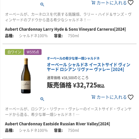
カートに入れる
スパイス感を添えています。
オーベールが、カーネロスを代表する銘醸畑、ラリー・ハイド＆サンズ・ヴ
一口ごとに、香りや風味、質感が万華鏡のように変化していきます。10～15
ィンヤードのブドウから造る希少なシャルドネ！
年、さらにそれ以上の熟成を経て、自然に複雑さを深めていくでしょう。
Aubert Chardonnay Larry Hyde & Sons Vineyard Carneros[2024]
■生産者のコメント
わずかに靄がかったように見えるのはノンフィルターの証。旨みをそのまま
シャルドネ100％
750ml
熟したアプリコットやレモンオイルの豊かなアロマに、白胡椒、砂糖漬けの
に、オーベールのこだわりが反映された1本です。
ジンジャー、そばの花の蜂蜜（黒糖のような濃厚さと香ばしさをもつ蜂蜜）
を思わせる、スパイシーで土っぽいニュアンスが重なります。
■栽培について
白ワイン
WS95点
ローレン・エステート・ヴィンヤードは、生産者が「グラン・クリュと呼ぶ
オーベールの希少な単一畑シャルドネ
レモンタイムやカモミール、蜜蝋を思わせる風味が続き、しなやかで優美な
にふさわしい」と評する、類いまれな自社畑です。ソノマ・コーストのフォ
オーベール シャルドネ イーストサイド ヴィン
味わいが、まるで口中を舞うように広がります。名高い畑に植えられた古樹
レストヴィルを見渡す、小高い丘の上に位置しています。
ヤード ロシアン リヴァー ヴァレー [2024]
がもたらす複雑さと香りの密度が、このワインに10～15年以上の熟成ポテン
シャルを与えています。
畑名の「ローレン」は、マーク・オーベール氏の一人娘の名前に由来しま
のところ
通常価格
¥
38,500
す。
販売価格
¥
32,725
税込
ワインがわずかに霞がかって見えることがあるのは、無濾過で瓶詰めされて
いるためです。ワインのうまみや質感をできるだけ損なわないという、オー
石を含むゴールドリッジ土壌に、1エーカー（約0.4ha）当たり1、400本とい
カートに入れる
ベールのこだわりを表しています。
う高密度で植樹され、サステナブルな農法で管理されています。オールド・
ウェンテ、マウント・エデン、ハドソン、コルトン・シャルルマーニュとい
オーベールが、ロシアン・リヴァー・ヴァレーのイーストサイド・ヴィンヤ
■栽培について
う4つのクローンを栽培。樹齢を重ねるにつれて、ワインの力強さと凝縮感も
ードから造る、希少な単一畑シャルドネ！
ラリー・ハイド＆サンズ・ヴィンヤードは、一般に「ハイド・ヴィンヤー
増しています。
ド」として知られる、カーネロスを代表する銘醸畑です。ハドソン・ヴィン
Aubert Chardonnay Eastside Russian River Valley[2024]
■生産者のコメント
ヤードと並び、カーネロスにおけるシャルドネの二大銘醸畑のひとつと称さ
■醸造について
シャルドネ100％
750ml
2024年のイーストサイドは、鮮烈な仕上がりです。
れています。
ブドウは、気温の低い深夜に収穫。収穫後5～6時間以内に樽へ入れることを
目標とし、冷蔵車で直ちにワイナリーへ運びます。選果・圧搾後、フランス