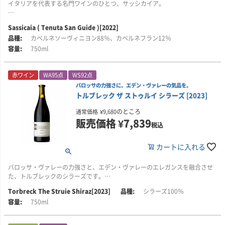
イタリアを代表する名門ワインのひとつ、サッシカイア。
2500ヘクタールを超える広大な所有地の中から、土壌や微気候、斜面の向き
Sassicaia ( Tenuta San Guide )[2022]
などを見極め、ブドウ栽培に最も適した区画だけを厳選。カベルネ・ソーヴ
カベルネソーヴィニヨン88％、カベルネフラン12％
ィニヨンとカベルネ・フランから、力強さとエレガンスを兼ね備えたワイン
を造り上げています。
750ml
2022年は暑く乾燥した年となりましたが、ボルゲリ特有の微気候と丘陵地の
赤ワイン
WA95点
WS92点
畑により、酸とフレッシュさを保ったブドウが成熟しました。力強いタンニ
ンと凝縮感を備えながら、花を思わせる香りや端正な輪郭、シルクのように
バロッサの力強さに、エデン・ヴァレーの気品を。
なめらかな質感が調和。長期熟成によって、さらなる進化が期待される一本
トルブレック ザ ストゥルイ シラーズ [2023]
です。
のところ
通常価格
¥
9,680
販売価格
¥
7,839
■ワイン・アドヴォケイトのコメント
税込
ワイン・アドヴォケイトでは、サッシカイア2022を二度にわたって評価して
います。
カートに入れる
2025年2月に掲載された評価では97＋点を獲得。
フレッシュなブラックベリーや酸味のあるチェリーに、ローズマリーの花や
バロッサ・ヴァレーの力強さと、エデン・ヴァレーのエレガンスを融合させ
ラベンダーを思わせる地中海らしい香りが重なると評価されました。
た、トルブレックのシラーズです。
Torbreck The Struie Shiraz[2023]
シラーズ100％
シルクのようになめらかで澄んだ口当たりと、エレガントで無駄のない味わ
「ストゥルイ」の名は、スコットランド北東部のハイランド地方にあり、イ
750ml
いが、このワインの大きな魅力とされています。数か月にわたる試飲の中
ンヴァネス近郊のトルブレックの森を望む山に由来します。ストゥルイ山か
で、ポラロイド写真に少しずつ色が浮かび上がるように、香りがゆっくりと
らドーノック湾を見下ろす景色は、バロッサ山地から谷底を望む眺めにも通
開き始めているともコメントされています。
じる、印象的な風景だとされています。