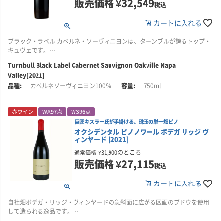
販売価格
¥
32,549
く、果実本位のワイン造りを行っています。
ッシュさと奥行きをあわせ持つ仕上がりとなっています。
感性を一つのワインに表現しています。
す。
デイヴィッド・レイミー氏は、ボルドーの名門シャトー・ペトリュスを擁す
税込
るムエックス家のもとで研鑽を積み、ドミナス・エステートではエグゼクテ
また、ペンフォールズのワインには、口中に広がる味わいの厚み、果実味の
■栽培について
中心となるのは、ダラ・ヴァレのワインメーカー兼ワイン・ディレクターで
■ヴィンテージについて
ィヴ・ヴァイス・プレジデント兼ワインメーカーを務めた経歴を持つ、カリ
カートに入れる
充実感、長期熟成能力といった、共通する「ハウス・スタイル」がありま
デガ・ヘッドランズ・ヴィンヤードは、カリフォルニア州ソノマのソノマ・
あるマヤ・ダラ・ヴァレ氏。名門の伝統を受け継ぎながら、DVOではナパ・
2014年は、母なる自然がその力強さと恵みの両方を見せてくれた年でした。
フォルニアを代表する醸造家の一人です。
す。産地や品種が異なっても、ひと目でペンフォールズとわかる一貫した品
コースト地域に位置する自社畑です。南西向きの尾根の頂上、標高約120～
ヴァレーの新たな可能性を切り拓くような、しなやかで奥行きのある赤ワイ
干ばつサイクルの3年目にあたり、さらに収穫の始まりにはマグニチュード
ブラック・ラベル カベルネ・ソーヴィニヨンは、ターンブルが誇るトップ・
質と個性が感じられることが大きな魅力です。
230メートルの場所に広がり、その北側には樹齢を重ねたレッドウッドの深
ンを生み出しています。
6.0の地震も発生し、劇的で畏怖を感じさせる出来事がありました。
ワイン・スペクテイター誌から「プロフェッサー・シャルドネ」と称され、
キュヴェです。
い森が広がる、美しい自然に恵まれた環境です。
現代カリフォルニア・シャルドネのスタイルを築いた先駆者としても知られ
現在では、オーストラリアを中心に、アメリカ、フランス、中国など世界各
Turnbull Black Label Cabernet Sauvignon Oakville Napa
力強さだけに頼らず、果実味、酸、タンニン、余韻のバランスを大切にした
しかし、そのような状況のなかでも、熱波のないほぼ理想的な生育期に恵ま
ています。
ワインメーカーのピーター・ハイツ氏は、2021年ヴィンテージについて次の
地でワイン造りを展開。それぞれの産地の個性を尊重しながらも、ペンフォ
この畑の土壌は、砕けた砂岩や分解した海洋性堆積物に由来し、一部には海
スタイルは、まさに「ナパ・ヴァレーのエレガンス」と「旧世界の洗練」が
れ、豊かな収穫量を得ることができました。ブドウは素晴らしい酸と風味を
Valley[2021]
ように語っています。
ールズらしい品質基準とスタイルを貫いています。
洋生物の化石が含まれることもあります。また、ヴォーヌ・ロマネにある2つ
出会った一本です。
保ちながら成熟しました。
レイミーのワイン造りでは、全房圧搾、天然酵母による発酵、樽でのシュー
カベルネソーヴィニヨン100％
750ml
のグラン・クリュ畑由来のフィールド・セレクションを独自に組み合わせて
ル・リー熟成、マロラクティック発酵、無濾過での瓶詰めなど、複雑味と質
「この2021年ヴィンテージは、これほど若い段階ですでに見事なバランスを
植樹しており、特別な個性を備えた畑です。
■栽培について
感、熟成力を重視した手法が取り入れられています。
備えており、私がターンブルでワインメーカーを務めてきた15年間の中で
ブドウは、カリフォルニア州ナパ・ヴァレーのラザフォードにある自社畑か
赤ワイン
WA97点
WS96点
も、最高のブラック・ラベルだと思います。2017年ヴィンテージの後に、ま
生育期を通して、この畑は海から吹き付ける強い風を含む、変化に富んだ沿
ら収穫されています。
その味わいは、カリフォルニアらしい豊かな果実味を備えながらも、過度に
さかそう言うことになるとは思ってもいませんでした。
巨匠キスラー氏が手掛ける、珠玉の単一畑ピノ
岸性気候の影響を受けます。こうした厳しい自然環境に対応するため、伝統
重くならず、畑の個性を映し出すバランスと奥行きが魅力です。クラシック
オクシデンタル ピノノワール ボデガ リッジ ヴ
的なギュイヨ仕立てを応用し、枝の向きを調整することで、風上側からブド
畑は複数の区画に分かれており、主にDragon’s Terrace、Bench、Cruz del
な品格と長期熟成にも耐える力を兼ね備えたワインを生み出していること
ィンヤード [2021]
ブラック・ラベルが受け継いできた伝統と、ターンブルの“ベスト・オブ・
ウ樹を守る工夫がなされています。
Sur、Riviera Sur、Mont Calisseなどの区画のブドウが使用されています。ラ
が、レイミーの大きな特徴です。
ザ・ベスト”ともいえる樽選抜ワインとしてのフラッグシップの地位を、期待
のところ
通常価格
¥
31,900
ザフォードの自社畑が持つ多様な個性を活かしながら、ワインに複雑さと調
以上に体現した、圧巻の仕上がりです。」
販売価格
¥
27,115
年間の収量は非常に限られており、平均して1エーカーあたり2トンを大きく
和をもたらしています。
税込
下回ります。収穫は、果実が本当の意味で生理的成熟に達した兆しが見え始
■生産者のコメント
める、熟度の早い段階で行われます。味わいに加え、フレッシュさとエネル
■醸造について
カートに入れる
よく熟したプラムや、ダスティな印象を帯びた豊かなブラックベリーの香り
ギーを保つためにpHや酸度も見極めながら、収穫時期を判断しています。
2014年のクィンテッサは、平均20日間のマセレーションを行い、果実の凝縮
が広がります。さらに、繊細な花のニュアンスや、ミネラルを思わせる奥行
感や骨格、複雑味を丁寧に引き出しています。熟成は21か月間。樽はフレン
きのある香りが重なります。
自社畑ボデガ・リッジ・ヴィンヤードの急斜面に広がる区画のブドウを使用
その結果、この優れた畑から生まれるワインには、透明感のある赤系果実の
チオーク100％を使用し、そのうち80％が新樽です。使用されるオーク材
して造られる逸品です。
香りと、冷涼な沿岸部らしいフレッシュな緊張感が美しく表現されます。
は、ロワール川北部の多様な森から産出されたものが選ばれています。
このワインを特徴づける最大の要素は、バランスです。若い段階でありなが