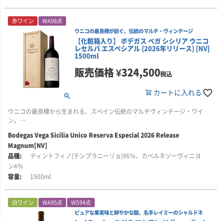
が5つあり、ブドウ樹の平均樹齢は30年に達しています。
オーベールが契約する区画には、こうした土壌の特徴を生かすために厳選し
ヤッターナは、1995年ヴィンテージで誕生し、1998年に初リリースされまし
たクローンが植えられています。収量は自然に抑えられ、1エーカーあたり約
オーベール・ワインズは1999年に設立され、2010年には自社の醸造設備を構
赤ワイン
WA98点
た。名前はオーストラリア先住民族の言葉で「少しずつ、徐々に」を意味
ピエロ・シャルドネの約90％は、マーガレット・リヴァーで特に優れた成果
2トンです。
えました。現在は、ナパ・ヴァレー、カーネロス、ソノマ・コーストに位置
ウニコの最良樽が紡ぐ、伝統のマルチ・ヴィンテージ
し、何世代にもわたるペンフォールズのワインメーカーたちが、品質向上を
を上げているジンジン・クローンのブドウを使用。このクローンは、凝縮感
する単一畑から、シャルドネとピノ・ノワールを生産しています。
【化粧箱入り】 ボデガス ベガ シシリア ウニコ
積み重ねてきた姿勢を表しています。
と複雑味を備えた高品質なシャルドネを生み出すことで知られています。
この畑のブドウはテロワールの個性を豊かに表現し、芯のしっかりとした高
レセルバ エスペシアル (2026年リリース) [NV]
品質なワインを生み出します。
マーク・オーベール氏が追求するシャルドネは、100％フレンチオーク樽で
1500ml
2019年は、タスマニア、タンバランバ、アデレード・ヒルズのシャルドネを
各区画は、ウィリヤブラップ・ブルックへ向かって傾斜する岩の多い土壌に
発酵・熟成され、高い新樽比率を採用しながらも、豊かさとバランスを兼ね
使用。冷涼産地由来の引き締まった酸とミネラル感、力強い果実味、そして
位置し、高密植の狭い畝幅で植えられています。畝は西向きおよび北向きに
オーベールは、このワインを「カメレオン」と呼んでいます。グラスの中で
備え、フィネスとエレガンスを体現しています。
販売価格
¥
324,500
税込
フレンチオーク由来の複雑味が重なり、力強さと繊細さを兼ね備えた、長期
配置され、果実、葉、枝に十分な日照が得られるよう管理されています。
時間とともに進化し、さまざまに表情を変えていくためです。冷涼な気候、
熟成も期待できるシャルドネに仕上がっています。
多様な土壌、希少なクローンの組み合わせが、万華鏡のように、その土地に
そのシャルドネは、マーカッシン、コングスガード、ピーター・マイケル、
カートに入れる
また、春には風によるダメージを抑え、夏の成熟期にはブドウの風味がしっ
由来するさまざまなニュアンスを映し出します。
キスラーなどと並び、カリフォルニアを代表するワインとして高く評価され
■生産者のコメント
かりと発達するよう、きめ細かく畑の管理が行われています。
ています。
ウニコの最良樽から生まれる、スペイン伝統のマルチヴィンテージ・ワイ
色調は、淡く輝きのあるストローイエローに、グリーンのニュアンス。
■醸造について
ン。
■醸造について
ブドウは気温の低い深夜に収穫し、収穫後5～6時間以内に樽へ移すことを目
香りは、冷涼産地らしさを感じさせるミネラル、濡れた石、火打石、バスソ
ブドウは手摘みで収穫後、冷却され、手作業で選別されます。その後、やさ
指します。収穫したブドウは冷蔵車ですぐにワイナリーへ運び、選果・圧搾
Bodegas Vega Sicilia Unico Reserva Especial 2026 Release
ボデガス・ベガ・シシリア「ウニコ レセルバ・エスペシアル」は、スペイン
ルトのようなニュアンスから始まります。そこに、グレープフルーツ、マイ
しく全房圧搾し、フレンチオークの小樽で発酵。新樽比率は44％です。
した後、フランス産オーク樽に移します。使用する樽は約80％が新樽、残り
Magnum[NV]
ワインの歴史に深い敬意を捧げる、ヴィンテージ表記を持たない特別な赤ワ
ヤーレモン、ボスク種の洋梨を思わせる果実の香りが広がります。
の約20％が1年使用した樽です。
インです。
ティントフィノ(テンプラニーリョ)96％、カベルネソーヴィニヨ
ワインの77％にマロラクティック発酵を行うことで、味わいにまろやかさと
さらに、澱やオークに由来する、軽く焦がしたメレンゲ、クレーム・ブリュ
持続性を与えています。熟成は樽で12か月間行い、定期的にバトナージュを
ン4％
自然酵母のみを使用し、約10か月かけてアルコール発酵とマロラクティック
かつてスペインでは、優れたワイナリーが各収穫年のワインとは別に、最良
レ、ローストしたヘーゼルナッツ、タヒニを思わせる複雑な香りが重なりま
実施。澱を攪拌することで、口当たりにクリーミーな質感と奥行きをもたら
発酵を行います。マロラクティック発酵は100％実施しています。澱が自然
1500ml
年のワインを取り分けてブレンドし、「レセルバ・エスペシアル」として瓶
す。堂々とした存在感がありながら、決して派手すぎない印象です。
しています。
に沈むのを待ってから樽を選別し、ワインをステンレスタンクへ移して、さ
詰めする伝統がありました。ベガ・シシリアは、現在ではほとんど見られな
らに4～5か月間落ち着かせます。
くなった、この高級スペインワインの伝統を守るため、1965年からこのワイ
味わいは、力強く複雑でありながら、花のような繊細さも感じられます。グ
瓶詰め前に一度濾過を行い、環境に配慮した軽量ガラスボトルに詰められま
白ワイン
WA95点
WS94点
ンを造り続けています。
ラファイトを思わせるフェノリックな要素と酸が、ワインに骨格と立体感を
す。アルコール度数：13.9％。
その後、人工的な清澄や濾過を行わずに瓶詰め。樽とステンレスタンクを合
ピュアな果実味と鮮やかな酸。名手レイミーのシャルドネ
与えています。
わせた発酵・熟成期間は、約15か月です。アルコール度数：15.3％。