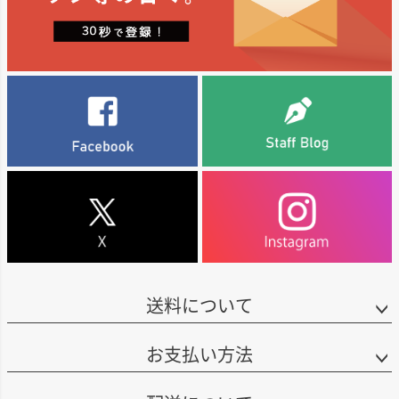
発酵には複数の容器を使い分けており、フレンチオーク樽（新樽およびニュ
ブドウ栽培から醸造まで自社で一貫して手がける「エステート・グロウン」
標高約500mに位置し、やや北向きの斜面に広がっています。この畑は、カリ
ートラル樽）は奥行きとほのかなオーク由来のスパイス感を、アカシア樽は
の考え方を大切にし、とくにカベルネ・ソーヴィニヨンでは、ナパ・ヴァレ
フォルニアのピノ・ノワール畑の中でも特に長い歴史をもつ畑のひとつで
複雑で華やかなフローラル香を、ステンレス製の樽は果実の純粋さを、卵型
ーらしい凝縮感と、畑ごとの個性を表現することに力を注いでいます。
す。また、ネイティブ・アメリカンにとっての聖地でもあり、「ここから世
コンクリートタンクはフレッシュな香りと豊かな質感をもたらします。
界が始まった」という神話が語り継がれる神聖な場所とされています。
力強い果実味や奥行きだけでなく、土地の表情やバランスを大切にしたワイ
さらに、発酵中には澱をかき混ぜることで、ワインにふくらみと複雑さを与
ン造りもターンブルの魅力です。オークヴィルをはじめとするナパ・ヴァレ
この畑のブドウ樹は1952年に植樹されており、現在では樹齢70年を超えてい
えています。
ーの魅力を、自社畑のブドウから実直に伝える生産者です。
ます。品質面でもこの地域の中で際立った個性を備えるとされ、リコリスや
アーシーなニュアンス、林床を思わせる複雑な香りが特徴です。栽培におい
ては、自然の多様性を大切にした農法が実践されています。
■クインテッサについて
クインテッサは、ナパ・ヴァレーの銘醸地ラザフォード東部に広がる単一エ
■醸造について
ステートから、その土地の個性を映し出したワインを生み出す名門ワイナリ
25％を全房発酵で仕込み、フレンチオーク樽（新樽25％）で18か月間熟成し
ーです。1989年、この特別な土地に大きな可能性を見出したヒュネーウス夫
ています。アルコール度数14.71％。
妻がこの地を取得し、世界水準のワインを生み出すエステートとして築き上
げてきました。
■ヴィヴィアーについて
畑は多様な土壌、標高差、斜面の向き、微気候といった複雑な自然条件に恵
ヴィヴィアーは、ステファン・ヴィヴィアー氏によって設立されたワイナリ
まれており、それぞれの区画が異なる表情を備えています。クインテッサで
ーで、初ヴィンテージは2009年です。
は、こうした畑の個性を最大限に活かすため、細かな区画ごとに丁寧な栽培
送料について
を行い、1989年の植樹時から有機農法の原則に基づき、1996年からはビオデ
ステファン・ヴィヴィアー氏は、ロマネ・コンティの元共同経営者オベー
ィナミ農法も実践しながら、自然環境との調和を大切にしたブドウ栽培を行
ル・ド・ヴィレーヌ氏と、カーネロスの名門ハイド・ヴィンヤーズの創業者
っています。
ラリー・ハイド氏が共同で設立した「ハイド・ド・ヴィレーヌ」において、
お支払い方法
2002年からワインメーカーを務め、2021年からはコンサルタントとしても携
こうして育まれたブドウの個性を見極めながら、土地の多様性をひとつの調
わっています。
和あるワインへとまとめ上げることで、単なる力強さや濃さだけではない、