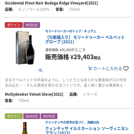
Occidental Pinot Noir Bodega Ridge Vineyard[2021]
ら、2021年のブラック・ラベルは、始まりから終わりまで揺るぎない完成度
日当たりが良く、海からの霧や風の影響を大きく受ける環境の中で、ブドウ
■醸造について
2016年8月8日に瓶詰めされています。アルコール度数：14.6％
ピノノワール100％
750ml
を備えています。
は美しい酸味を保ちながらゆっくりと成熟します。熟した果実の濃密なアロ
ブドウは夜間に手作業で収穫され、約13℃に保たれたままワイナリーへと運
マを備えながらも、繊細さと涼やかさを感じさせるスタイルに仕上がってい
ばれます。選果は非常に厳しく行われ、房ごとに選び抜いた後、除梗機に通
あらゆる要素が見事に調和し、シルキーなタンニンが優雅さとフィネスを伴
ます。
し、さらに丁寧に選果されます。
■クィンテッサについて
赤ワイン
WS95点
って広がります。その奥には、確かな力強さと深みが感じられます。
クィンテッサは、ナパ・ヴァレーの銘醸地ラザフォード東部に広がる単一エ
モリードゥーカーのトップ・キュヴェ
■生産者のコメント
100％除梗したブドウは、野生酵母を用いて開放発酵槽で発酵。抽出は穏や
ステートから、その土地の個性を映し出したワインを生み出す名門ワイナリ
味わいの中盤には、黒いマルベリー、クレーム・ド・カシス、ジュニパーを
【化粧箱入り】 モリードゥーカー ベルベット
素晴らしい透明感と複雑さを備えた香り。ブラックラズベリーやチェリーの
かに行われ、必要に応じて優しくパンチング・ダウンを行います。基本的に
ーです。1989年、この特別な土地に大きな可能性を見出したヒュネーウス夫
グローブ [2021]
思わせる風味が、豊かな広がりと焦点の定まった印象をもって展開します。
魅惑的な香りが広がり、爽やかな海風を思わせるニュアンスが感じられま
はフリーランワインを主体とし、果実の繊細さと畑の個性を損なわないよう
妻がこの地を取得し、世界水準のワインを生み出すエステートとして築き上
す。口に含むと、ダークベリーの風味の奥にオレンジの果皮のようなニュア
のところ
通常価格
¥
36,300
仕上げられます。
げてきました。
余韻には、豊かでエレガントな黒系果実の風味が長く続きます。2021年のほ
ンスが潜んでいます。鋼のようなミネラル感が沿岸部らしい個性を際立た
販売価格
¥
29,403
税込
ぼ完璧な生育期がもたらした、フォーチュナ・ヴィンヤードの力強さとしな
せ、涼やかでキレのある余韻へと導きます。
マロラクティック発酵後は、新樽比率25％のフレンチオークで約12カ月間熟
畑は多様な土壌、標高差、斜面の向き、微気候といった複雑な自然条件に恵
やかさ、そしてレオポルディーナ・ヴィンヤードの落ち着きと精密さが、ひ
成。澱引き後、無濾過・無清澄で瓶詰めされます。アルコール度数：2.8％。
まれており、それぞれの区画が異なる表情を備えています。クィンテッサで
カートに入れる
と口ごとに深い印象を残します。
■栽培について
は、こうした畑の個性を最大限に活かすため、細かな区画ごとに丁寧な栽培
ブドウは、カリフォルニア州ソノマ・コーストに位置する自社畑ボデガ・リ
を行っています。
■ヴィンテージについて
まるでベルベットの手袋のように、しっとりとなめらかな果実味が口の中を
ッジ・ヴィンヤードの上部区画から収穫しています。この区画は、ボデガ・
■オクシデンタル・ワインズについて
2021年は、ナパ・ヴァレーにとって、ほぼ完璧といえるヴィンテージとなり
包み込む――そんな感覚を思わせるワインです。長く続く豊かな果実味と圧
リッジの中でも特に急な斜面に広がっており、海からの霧や風の影響を大き
オクシデンタル・ワインズは、キスラー・ヴィンヤーズにおいて世界的な評
また、1989年の植樹時から有機農法の原則に基づき、1996年からはビオディ
ました。
倒的な存在感を備えた、モリードゥーカーのワイン造りの頂点に立つ1本、
く受けます。
価を受け、「カリフォルニア・シャルドネのレジェンド」とも称されるステ
Mollydooker Velvet Glove[2021]
シラーズ
ナミ農法も実践。自然環境との調和を大切にしたブドウ栽培を行っていま
「ベルベット・グローヴ」です。
ィーヴ・キスラー氏が手がけるプロジェクトです。
す。
750ml
芽吹きは早く、その後は穏やかで安定した生育期が続いたことで、ブドウは
畑の区画は、太平洋に面する西向きおよび南西向きの斜面に広がり、ゴール
均一に成熟し、樹上で十分な時間をかけて熟すことができました。干ばつの
■生産者のコメント
ドリッジと呼ばれる黄色い土壌が主体です。海洋性堆積物や化石の上に、砂
スティーヴ・キスラー氏は、ソノマ・コーストの地で、世界と肩を並べるピ
こうして育まれたブドウの個性を見極めながら、土地の多様性をひとつの調
影響により収量は少なくなりましたが、その分、各ロットにより多くの時間
濃い色調、深みのある味わい、そして豊かな質感を備えた「ベルベット・グ
質ローム土壌が混じり合っています。
ノ・ノワールを造ることを目指し、娘のキャサリン氏、エリザベス氏ととも
和あるワインへとまとめ上げることで、単なる力強さや濃さだけではない、
白ワイン
WA93点
WS95点
と注意を注ぐことができる、まさに「ワインメーカーズ・ヴィンテージ」と
ローヴ」は、モリードゥーカーが掲げる「Fruit Weight」を極めて高い次元
にこのワイナリーに取り組んでいます。
複雑さ、奥行き、そして洗練された品格を備えた味わいが生み出されていま
クインテッサの哲学が息づく、洗練の白
なりました。
で表現した1本です。
自社畑ボデガ・ヘッドランズの土壌と非常に似ていますが、こちらの方が砂
す。
クィンテッサ イルミネーション ソーヴィニヨン
利が多く、保水力がやや低いことが特徴です。そのためブドウの樹勢が自然
冷涼な沿岸部の気候と、畑ごとの個性を丁寧に映し出すことを重視し、オク
ブラン [2023]
その結果、生まれたワインは香り豊かで、フルボディ。味わいには凝縮感が
香りには、ブラックプラムやブルーベリー、ローストコーヒーのニュアンス
に抑えられ、凝縮感のある果実が育まれます。