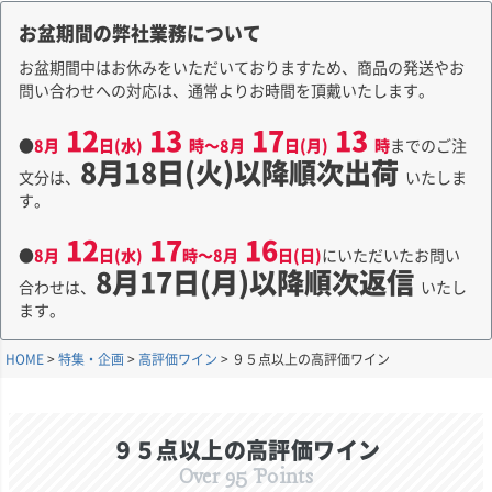
お盆期間の弊社業務について
お盆期間中はお休みをいただいておりますため、商品の発送やお
問い合わせへの対応は、通常よりお時間を頂戴いたします。
12
13
17
13
●
8月
日(水)
時～8月
日(月)
時
までのご注
8月18日(火)以降順次出荷
文分は、
いたしま
す。
12
17
16
●
8月
日(水)
時～8月
日(日)
にいただいたお問い
8月17日(月)以降順次返信
合わせは、
いたし
ます。
HOME
特集・企画
高評価ワイン
９５点以上の高評価ワイン
９５点以上の高評価ワイン
Over 95 Points