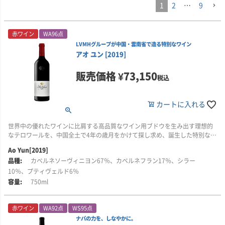
1
2
…
9
赤ワイン
WA96点
LVMHグループが中国・雲南省で造る特別なワイン
アオ ユン [2019]
販売価格
¥
73,150
税込
カートに入れる
世界中の優れたワインに比肩する高品質なワイン用ブドウを生み出す理想的
なテロワールを、中国全土で4年の歳月をかけて探し求め、誕生した特別なワ
イン「アオ・ユン」です！
Ao Yun[2019]
カベルネソーヴィニヨン67％、カベルネフラン17％、シラー
■ワイン誌ワイン・レポートのコメント
「95点」。深い紫の色調、香り高くて、ブラックチェリー、リコリス、ブル
10％、プティヴェルド6％
ーベリー、シナモン、黒鉛、甘いタバコ、凝縮していて深みがあります。し
750ml
っかりとしたタンニン、はつらつとした酸があり、重すぎず統合されていま
す。塩気を帯びたミネラル感、スパイシーで、ニュアンスに富んでいます。
オーキーだったデビュー作の2013年に比べると、はるかに洗練され、バラン
赤ワイン
WA92点
WS95点
スがとれています。(レヴュー：山本昭彦氏(ワイン・ジャーナリスト) 2023年
ナパの力を、しなやかに。