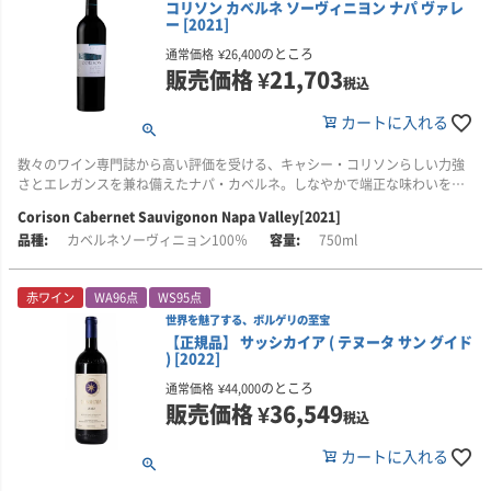
9月19日記事)
コリソン カベルネ ソーヴィニヨン ナパ ヴァレ
ー [2021]
のところ
通常価格
¥
26,400
販売価格
¥
21,703
税込
カートに入れる
数々のワイン専門誌から高い評価を受ける、キャシー・コリソンらしい力強
さとエレガンスを兼ね備えたナパ・カベルネ。しなやかで端正な味わいを楽
しめる一本です！
Corison Cabernet Sauvigonon Napa Valley[2021]
カベルネソーヴィニョン100％
750ml
■生産者のコメント
ドライ・ローズ、スミレ、シャクヤクを思わせる華やかな香りが広がりま
す。そこに、みずみずしく鮮やかなレッドチェリーやラズベリー、さらにプ
赤ワイン
WA96点
WS95点
ラム、カシス、ブラックベリーといった、より濃い色合いの果実の風味が重
世界を魅了する、ボルゲリの至宝
なります。
【正規品】 サッシカイア ( テヌータ サン グイド
) [2022]
乾いた土やベーキングスパイス、ほのかなチョコレートのニュアンスが、ベ
ルベットのようになめらかなタンニンと溶け合い、調和のとれた味わいを形
のところ
通常価格
¥
44,000
づくります。口中を潤すような自然な酸が全体を生き生きと引き締め、果実
販売価格
¥
36,549
税込
の風味は長い余韻へと続きます。
カートに入れる