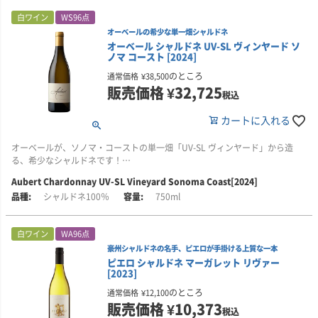
岩の多いこの畑が生み出す芯の通った酸とミネラル感に支えられ、生き生き
ブルゴーニュのドメーヌ・ド・ラ・ロマネ・コンティの元共同経営者、オベ
産オーク樽（新樽約80％、1年使用樽約20％）へ移し、ゆっくりと発酵。約
白ワイン
WS96点
としたエネルギーを放ちます。グラスからは、ライムやレモンの皮、ティー
ール・ド・ヴィレーヌ氏との共同プロジェクト「ハイド・ド・ヴィレーヌ
10か月をかけて、自然酵母によるアルコール発酵とマロラクティック発酵を
オーベールの希少な単一畑シャルドネ
ツリーオイル、タンジェリン、青リンゴのアロマが立ち上がり、熟した核果
（HdV）」でも知られています。また、キスラー、マーカッシン、コングス
行います。
オーベール シャルドネ UV-SL ヴィンヤード ソ
の風味が奥行きを添えます。
ガードなど、カリフォルニアを代表する生産者にブドウを供給していること
ノマ コースト [2024]
でも有名です。
澱が自然に沈むのを待って樽を選別し、ステンレスタンクへ移して、さらに4
きめ細かな口当たりが際立ち、引き締まった輪郭と明瞭さを備えながら、オ
～5か月間落ち着かせます。その後、人工的な清澄や濾過を行わずに瓶詰めさ
のところ
通常価格
¥
38,500
ーベールならではの自然な豊かさと見事に調和しています。10～15年、ある
畑は東向きのなだらかな丘陵に位置し、十分な日照を得ながら、太平洋から
れます。樽とステンレスタンクを合わせた発酵・熟成期間は、約15か月で
販売価格
¥
32,725
税込
いはそれ以上の熟成ポテンシャルを感じさせるワインです。
吹き込む冷涼な風の影響を受けています。この環境から、優れた酸と凝縮感
す。アルコール度数：15.0％。
を備えたブドウが育まれます。
カートに入れる
ワインがわずかに霞がかって見えることがあるのは、無濾過で瓶詰めされて
いるためです。ワインのうまみや質感をできるだけ損なわないという、オー
この畑のシャルドネには、アプリコットや花、緑茶を思わせる多彩な香り
■オーベールについて
オーベールが、ソノマ・コーストの単一畑「UV-SL ヴィンヤード」から造
ベールのこだわりを表しています。
と、深みのある複雑な味わいが表れるとされています。
マーク・オーベール氏は、25年以上にわたり、カルトワインのワインメーカ
る、希少なシャルドネです！
ーとして活躍してきました。ピーター・マイケル、スローン、コルギン、ブ
■栽培について
■醸造について
ライアント・ファミリーなど、数々の名高いブランドを手がけ、その実力を
Aubert Chardonnay UV-SL Vineyard Sonoma Coast[2024]
■生産者のコメント
オーベールが手掛けるシャルドネの中で、唯一ロシアン・リヴァー・ヴァレ
ブドウは深夜の涼しい時間帯に収穫し、収穫から5～6時間以内に樽へ入れる
認められています。
シャルドネ100％
750ml
2024年のUV-SL シャルドネは、落ち着きと端正さが際立っています。
ーAVAを名乗るワインです。
ことを目標としています。
オーベール・ワインズは1999年に設立され、2010年には自社の醸造設備を構
柑橘の花やネクタリン、オパールアップル（蜜のような甘みと、シャキッと
イーストサイド・ヴィンヤードは、ロシアン・リヴァーを見下ろす広大な丘
収穫したブドウは冷蔵車ですぐにワイナリーへ運び、選果・圧搾後、フレン
えました。現在は、ナパ・ヴァレー、カーネロス、ソノマ・コーストに位置
白ワイン
WA96点
した食感を持つ黄リンゴ）を思わせる、魅力的なアロマが広がります。さら
の上に位置しています。東向きの斜面は十分な日照に恵まれ、ブドウはしっ
チオーク樽（新樽約80％、1年使用樽約20％）に入れます。100％自然酵母に
する自社畑および契約畑から、シャルドネとピノ・ノワールを生産していま
豪州シャルドネの名手、ピエロが手掛ける上質な一本
に、砕いた貝殻や野生のフェンネル、潮風を思わせる塩味を帯びたニュアン
かりと成熟します。
よるアルコール発酵と、100％マロラクティック発酵を約10か月かけて行い
す。
ピエロ シャルドネ マーガレット リヴァー
スが続き、この畑と太平洋との近さを鮮やかに表現しています。
ます。
[2023]
土壌は岩や小石を多く含む痩せた土壌。ブドウ樹に適度なストレスを与える
マーク・オーベール氏が追求するシャルドネは、フランス産オーク樽で発
口に含むと、スケール感のある広がりと繊細な質感が感じられ、グラスの中
ことで、小さく凝縮した房が育まれます。畑の小石は、ほかの畑に見られる
澱が自然に沈むのを待ってから樽を選定し、ワインをステンレスタンクへ移
酵・熟成され、高い新樽比率を採用しながらも、豊かさとバランスを兼ね備
のところ
通常価格
¥
12,100
で空気に触れるにつれて、急速に奥行きとふくらみを増していきます。
ものと比べて丸みを帯びており、古代の河川がもたらし、その後隆起したも
して、さらに4～5か月間落ち着かせます。その後、清澄・濾過を行わず、毎
え、フィネスとエレガンスを体現しています。
販売価格
¥
10,373
税込
のと考えられています。
年12月に瓶詰めされます。樽とステンレスタンクを合わせた発酵・熟成期間