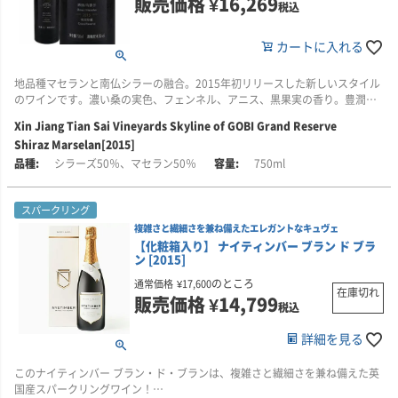
販売価格
¥
16,269
国、タイの香り高い料理まで、様々な料理と相性が良いです。
税込
南アフリカ/西ケープ州のパール地区に位置する自社畑から収穫したブドウが
使われています。
■栽培について
カートに入れる
イギリス/ハンプシャー州とウェスト・サセックス州のブドウを使用していま
■醸造について
す。
収穫されたブドウは、一粒ずつ丁寧に選果され、パーフェクトなブドウのみ
地品種マセランと南仏シラーの融合。2015年初リリースした新しいスタイル
を使用しています。ワインの移動は、ポンプよりもリフトを使用し、グラヴ
のワインです。濃い桑の実色、フェンネル、アニス、黒果実の香り。豊潤で
■醸造について
ィティ・システム(ブドウに負荷を掛けない製法)を採用しています。発酵後
滑らかなタンニンは羊を多く食すこの地方から誕生しました。
リザーブ・ワインが20～30％程度ブレンドされてます。ワインPH3.0、残糖
Xin Jiang Tian Sai Vineyards Skyline of GOBI Grand Reserve
は、フレンチオーク樽(新樽68％)で22か月間熟成され、その後、瓶内でリリ
38g/l、酸度8.5g/l、アルコール度12.0％。
ースまで9ヶ月熟成しています。生産された樽は61樽のみです。アルコール
Shiraz Marselan[2015]
度14.0％。
シラーズ50％、マセラン50％
750ml
■ナイティンバーについて
ナイティンバーが追求してきたことはただひとつ。それは、英国の地で世界
■ヴィラフォンテについて
スパークリング
最高峰のスパークリングワインを造ることです。ナイティンバーは、イギリ
「南アフリカのプレミアムワインの最高峰」
ス産スパークリングワインの第一人者として、シャルドネ、ピノ・ノワー
複雑さと繊細さを兼ね備えたエレガントなキュヴェ
ヴィラフォンテは、1996年に設立された南アフリカとアメリカの共同プロジ
ル、ピノ・ムニエの3品種のブドウを自社畑で栽培しています。
【化粧箱入り】 ナイティンバー ブラン ド ブラ
ェクトによるワイナリーです。
ン [2015]
ブドウ畑の各区画から収穫されたブドウは、それぞれ優しくプレスされ、個
のところ
通常価格
¥
17,600
ステレンボッシュ近郊にあるパール地域に広がる敷地のうち、16haがブドウ
在庫切れ
別のタンクで醸造されます。こうした丁寧な作業のおかげで、毎年春に行わ
販売価格
¥
14,799
畑として利用されています。ワイナリー名は、この地特有の「ヴィラフォン
税込
れるアッサンブラージユ(ブレンド作業)では、多様なベースワインから最適な
テ土壌」から名付けられました。この土壌は約75万年以上の歴史を持ち、ワ
ものを選定することができます。すべてのワインは、厳格で伝統的手法であ
インに独特の個性をもたらしています。
詳細を見る
る瓶内二次発酵で造られ、澱とともに長い時間をかけ熟成されます。
ヴィラフォンテは、カベルネソーヴィニヨン主体の「シリーズC」と、マルベ
2006年に現在のオーナー、エリック・ヘレマがエステートを購入以降、ナイ
このナイティンバー ブラン・ド・ブランは、複雑さと繊細さを兼ね備えた英
ックやメルロー主体の「シリーズM」という2種類の赤ワインのみを生産して
ンティンバーは、様々な国際的な賞の受賞し高い評価をうけています。ま
国産スパークリングワイン！