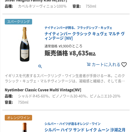
葡萄は100％手摘みで収穫し選別後、低温浸漬、発酵。ニュートラルフレン
品種を中心に栽培しています。土壌は赤粘土石灰質の土壌で、標高が高いた
きました。確かな技術をもとに2007年の初リリース以来、たくさんの素晴ら
カベルネソーヴィニョン100％
750ml
チオーク古樽で12か月間熟成しています。アルコール度数15％。
め、昼夜の温度差があり、年間降水量も200mmと少ないのが特徴で、まさに
しい賞を数々受賞し現在に至っています。
ワインのための地と言われています。
スパークリング
■シルバー・ハイツについて
1999年、世界レベルのワインを造ろうと家長リン氏は、娘エマ(通称)をフラ
ナイティンバーが誇る、フラッグシップ・キュヴェ
シルバー・ハイツ(SILVER HEIGHTS)は、銀色高原にあり、中国では珍しい家
ンス/ボルドーに留学させました。エマは有名シャトーなどで研修する機会を
ナイティンバー クラシック キュヴェ マルチ ヴ
族経営のワイナリーです。ヘレン山地の標高1200mのところにあります。ヘ
得ていきます。その後、エマは、シャトー・カロン・セギュールで三代にわ
ィンテージ [NV]
レン山地は、中国のワインベルトと呼ばれており将来期待されている地域で
たり醸造責任者を務めていたティエリー・カンタードと愛情をはぐくみ2003
す。
年に結婚しました。
のところ
通常価格
¥
9,900
販売価格
¥
8,635
税込
2007年に開業し、カベルネソーヴィニヨン、メルロー、シャルドネなど国際
2005年にエマは、ディプロマを取得して帰国、その後、中国のワイン商社に
品種を中心に栽培しています。土壌は赤粘土石灰質の土壌で、標高が高いた
勤めた後、ティエリ―とともにこのワイナリーを本格的なものに育て上げて
カートに入れる
め、昼夜の温度差があり、年間降水量も200mmと少ないのが特徴で、まさに
きました。確かな技術をもとに2007年の初リリース以来、たくさんの素晴ら
ワインのための地と言われています。
しい賞を数々受賞し現在に至っています。
イギリスを代表するスパークリング・ワイン生産者が手掛ける一本。このク
ラシック・キュヴェ・マルチヴィンテージは、凝縮感と繊細さ、そして長い
1999年、世界レベルのワインを造ろうと家長リン氏は、娘エマ(通称)をフラ
余韻が魅力の、ナイティンバーが誇るフラッグシップ・キュヴェです！
ンス/ボルドーに留学させました。エマは有名シャトーなどで研修する機会を
Nyetimber Classic Cuvee Multi Vintage[NV]
得ていきます。その後、エマは、シャトー・カロン・セギュールで三代にわ
シャルドネ45-60％、ピノノワール30-40％、ピノムニエ10-20％
このスパークリング・ワインは、シャルドネ、ピノ・ノワール、ピノ・ムニ
たり醸造責任者を務めていたティエリー・カンタードと愛情をはぐくみ2003
エを用いたクラシックなブレンドで、エレガンスと力強さが見事に調和して
750ml
年に結婚しました。
います。使用されるワインは、ナイティンバーのすべての自社畑のブドウ
と、複数のヴィンテージのリザーブワインを含むことで、深みと複雑味を生
2005年にエマは、ディプロマを取得して帰国、その後、中国のワイン商社に
オレンジワイン
み出しています。
勤めた後、ティエリ―とともにこのワイナリーを本格的なものに育て上げて
きました。確かな技術をもとに2007年の初リリース以来、たくさんの素晴ら
シルバー・ハイツが造るオレンジ・ワイン
■生産者のコメント
しい賞を数々受賞し現在に至っています。
シルバー ハイツ サンド レイク ムーン 沙湖之月