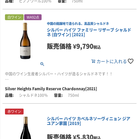
ピノノワール100％
750ml
な香りが印象的です。
シルバー・ハイツ(SILVER HEIGHTS)は、銀色高原にあり、中国では珍しい家
族経営のワイナリーです。ヘレン山地の標高1200mのところにあります。ヘ
グラスに注いだ瞬間、まるで朝露に濡れたバラの花のような優美さがふわっ
レン山地は、中国のワインベルトと呼ばれており将来期待されている地域で
白ワイン
WA92点
と立ち上がり、赤いさくらんぼやレッドプラム、野生のマルベリーといった
す。
中国の銘醸地で造られる、高品質シャルドネ
みずみずしい果実味が口いっぱいに広がります。さらに、スパイスやタバコ
シルバー ハイツ ファミリー リザーブ シャルド
の葉、森の下草や松の木のようなニュアンスが複雑味を加えています。
2007年に開業し、カベルネソーヴィニヨン、メルロー、シャルドネなど国際
ネ (白ワイン) [2021]
品種を中心に栽培しています。土壌は赤粘土石灰質の土壌で、標高が高いた
口当たりはとても繊細で、明るく生き生きとした酸味と、セミの羽のように
め、昼夜の温度差があり、年間降水量も200mmと少ないのが特徴で、まさに
販売価格
¥
9,790
軽やかなタンニンが感じられます。花や果実の風味が舌の上で踊るように広
ワインのための地と言われています。
税込
がり、このピノノワールの優雅さを見事に体現しています。
1999年、世界レベルのワインを造ろうと家長リン氏は、娘エマ(通称)をフラ
カートに入れる
トマト・ビーフシチュー、石焼ごはん、きのこの餃子、子羊肉などと相性が
ンス/ボルドーに留学させました。エマは有名シャトーなどで研修する機会を
良いです。
得ていきます。その後、エマは、シャトー・カロン・セギュールで三代にわ
中国のワイン生産者シルバー・ハイツが造るシャルドネです！！
たり醸造責任者を務めていたティエリー・カンタードと愛情をはぐくみ2003
■栽培・醸造について
年に結婚しました。
■生産者のコメント
中国のワイン銘醸地、寧夏回族自治区で有機栽培されたブドウが100％使わ
Silver Heights Family Reserve Chardonnay[2021]
美しい青リンゴの香りに、豊かなトロピカルフルーツのニュアンスが重なり
れています。丁寧に選別されたブドウの房を、自然酵母を用いて低温で発
2005年にエマは、ディプロマを取得して帰国、その後、中国のワイン商社に
シャルドネ100％
750ml
ます。口に含むと、パパイヤやバナナ、アプリコットの風味が広がり、クリ
酵。ワインは、1年使用のフレンチオーク樽50％と新しい素焼きの壺(クヴェ
勤めた後、ティエリ―とともにこのワイナリーを本格的なものに育て上げて
ーミーなテクスチャーが心地よい仕上がりです。料理と合わせても、ワイン
ヴリ)50％で12か月間、熟成されます。アルコール度12％。
きました。確かな技術をもとに2007年の初リリース以来、たくさんの素晴ら
単体でも素晴らしく楽しめる一本です。
しい賞を数々受賞し現在に至っています。
赤ワイン
シルバー ハイツ カベルネソーヴィニョン ジア
蒸し魚、バニラ風味のローストチキン、チーズ、トリュフを使ったイタリア
■シルバー・ハイツについて
ユアン家園 [2019]
ンパスタ、アーティチョークなどと相性が良いです。
シルバー・ハイツ(SILVER HEIGHTS)は、銀色高原にあり、中国では珍しい家
族経営のワイナリーです。ヘレン山地の標高1200mのところにあります。ヘ
販売価格
¥
5,830
■栽培・醸造について
レン山地は、中国のワインベルトと呼ばれており将来期待されている地域で
税込