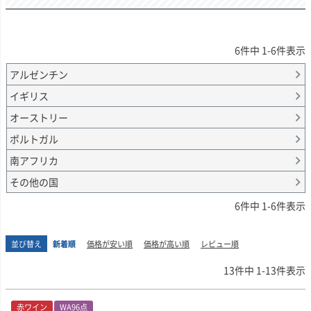
6
件中
1
-
6
件表示
アルゼンチン
イギリス
オーストリー
ポルトガル
南アフリカ
その他の国
6
件中
1
-
6
件表示
並び替え
新着順
価格が安い順
価格が高い順
レビュー順
13
件中
1
-
13
件表示
赤ワイン
WA96点