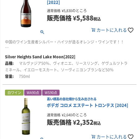
[2022]
目を奪うような美しいゴールデンカラーと、きめ細やかな泡立ち。長期熟成
によって、トーストやスパイスを思わせるアロマが際立ち、蜂蜜、アーモン
のところ
通常価格
¥
5,830
ド、パイ生地、焼きリンゴといったリッチなフレーバーが重なります。
販売価格
¥
5,588
税込
凝縮感と繊細さが共存する複雑な味わいで、長く続く余韻が印象的。調和の
カートに入れる
取れた、上質でエレガントなイングリッシュ・スパークリングワインです。
スモークサーモン、牡蠣などの貝類、寿司、アスパラガスなどと相性抜群で
中国のワイン生産者シルバー・ハイツが造るオレンジ・ワインです！！
す。
■生産者のコメント
Silver Heights Sand Lake Moon[2022]
■栽培について
海辺で打ち上げる花火のように華やかなオレンジワイン。
マルヴァジア50％、ヴィオニエ、リースリング、ゲヴュルツトラ
イギリス南部、ハンプシャー州およびウエスト・サセックス州の自社畑のブ
ドウを使用しています。
香りには、柑橘類やトロピカルフルーツ、スパイス、パイナップル、ブラッ
ミネール、イエローモスカート、ソーヴィニヨンブランなど50％
ドオレンジ、みかんの果皮、ドライアプリコット、塩レモン、焼きたての麦
750ml
■醸造について
わら、そして生地のようなニュアンスが感じられます。口に含むとスパイシ
瓶内2次発酵。リザーブワインを20～35％使用。ワインPH3.0、残糖9.0g/l、
ーで情熱的。力強い酸と豊かな風味が余韻まで長く続きます。
酸度8.5g/l、アルコール度12.0％。
白ワイン
WA90点
WS90点
■栽培・醸造について
高い標高の自社畑から生み出される
中国・寧夏回族自治区で、環境に配慮した農法により栽培されたブドウを
ボデガ コロメ エステート トロンテス [2024]
■ナイティンバーについて
100％使用。手摘みで丁寧に収穫・選別した後、伝統的な陶器の壺で全房発
ナイティンバーが追求してきたことはただひとつ。それは、英国の地で世界
酵を行い、フレンチオーク樽で10か月間熟成させています。アルコール度数
のところ
通常価格
¥
2,640
最高峰のスパークリングワインを造ることです。ナイティンバーは、イギリ
11.5％。
販売価格
¥
2,352
税込
ス産スパークリングワインの第一人者として、シャルドネ、ピノ・ノワー
ル、ピノ・ムニエの3品種のブドウを自社畑で栽培しています。
カートに入れる
■シルバー・ハイツについて