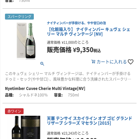
750ml
オーパス・ワンの元栽培責任者フィル・フリーズ氏、そして南アフリカの名
える世界最古級のマルベックが今も息づき、棚仕立てで見事な果実を実らせ
門ワイナリー「ワーウィック」の元オーナー、マイク・ラトクリフ氏という
ています。
豪華なチームです。
スパークリング
ワイナリーが位置するのは、アンデス山脈のサルタ州カルチャキ・ヴァレ
ナイティンバーが手掛ける、やや甘口の泡
■生産者のコメント
ー。標高1700から3111mという世界でも類を見ない高地で、昼夜25度の寒
【化粧箱入り】 ナイティンバー キュヴェ シェ
2020年のシリーズCは、濃密で深い赤紫色と、鮮やかなクリムゾン色の縁取
暖差と強烈な紫外線がブドウの果皮を厚くし、凝縮感とエレガンスを兼ね備
リー マルチ ヴィンテージ [NV]
りが目を引きます。
えた味わいを生み出します。畑では有機農法を実践し、それぞれ異なる標高
のところ
通常価格
¥
11,000
と土壌が個性豊かなワインを育みます。
販売価格
¥
9,350
豊かなアロマは、このシリーズの特徴であるブルーベリーやブラックチェリ
税込
ーのような香りを明確に感じさせます。熟したカシスの濃厚で甘い香りに加
2001年には、ナパ・ヴァレーの名門「ヘス・コレクション」創業者ドナル
え、ほのかなスパイスやハーブのような香り、そして香ばしい焼き杉のニュ
ド・ヘス氏がこの地に惚れ込み買収。畑や醸造設備の刷新により、コロメは
カートに入れる
アンスが重なり、洗練された印象を与えます。
アルゼンチン・プレミアムワインの象徴的存在へと進化しました。現在は2代
目がその理念を受け継ぎ、ワインは世界40カ国以上へ輸出されています。
このキュヴェ シェリー マルチ ヴィンテージは、ナイティンバーが手掛ける
味わいはふくよかで調和がとれており、熟した果実の風味が豊かに広がりま
ドゥミ・セック(やや甘口) 、風味豊かな料理に合う洗練されたスパークリン
す。中盤は、官能的で、熟したタンニンや凝縮感、そしてしっかりとしたテ
さらに、地域社会への貢献にも力を注ぎ、病院や保育園の整備、ジェーム
グワインです！
Nyetimber Cuvee Cherie Multi Vintage[NV]
クスチャーが印象的です。味わいは、引き締まりつつも滑らかで途切れるこ
ズ・タレル美術館の開設など、カルチャキ・ヴァレーの発展にも寄与。ワイ
となく続き、完璧な存在感と長い余韻を残します。全体の調和がとれ、完成
ンツーリズムの拠点としても世界中から訪問客を魅了しています。
シャルドネ100％
750ml
■生産者のコメント
度の高い仕上がりです。
この繊細に発泡するワインは、淡いゴールドの色調にわずかなシルバーがか
歴史、極限のテロワール、そして造り手の情熱がひとつになったボデガ・コ
った色調。レモン、ミネラル、ハチミツ、そして、ほのかなタンジェリンの
このヴィンテージは、シルクのようになめらかなタンニンと、若々しいエネ
赤ワイン
ロメのワイン。グラスに注ぐその一杯から、アルゼンチンの大地と天空の物
香りが豊かに広がります。口に含むと、甘く爽やかなレモンの味わいが、シ
ルギーを内包し、本質的なエレガンスを体現しています。若々しい魅力にあ
語をお楽しみください。
天塞 テンサイ スカイライン オブ ゴビ グランド
ャープな酸味と非常にクリーンでピュアな構造によってバランスよく引き立
ふれていますが、ヴィンテージから10年、もしくはそれ以上の熟成を経て、
リザーブ シラーズ マセラン [2015]
っています。
その真価を発揮する可能性を秘めています。
のところ
通常価格
¥
23,243
ストロベリー＆クリームなどの伝統的なイギリスのデザートから、日本、中
■栽培について