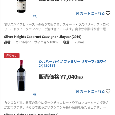
中国/寧夏回族自治区で栽培されたブドウが使われています。優しくゆっくり
す。
と圧搾し、温度管理された発酵を行い、酸化を防ぐよう細心の注意を払って
います。その後、ブルゴーニュ産オーク樽(新樽100％)で8か月間熟成してい
2007年に開業し、カベルネソーヴィニヨン、メルロー、シャルドネなど国際
カートに入れる
ます。アルコール度14％。
品種を中心に栽培しています。土壌は赤粘土石灰質の土壌で、標高が高いた
め、昼夜の温度差があり、年間降水量も200mmと少ないのが特徴で、まさに
甘いスパイスとトーストの香りで始まり、スイート・ラズベリー、ストロベ
ワインのための地と言われています。
リー、ドライ・クランベリーと溶け合っています。爽やかな酸味が舌で躍
■シルバー・ハイツについて
り、後から感じるミネラルが繊細さを物語っています。
シルバー・ハイツ(SILVER HEIGHTS)は、銀色高原にあり、中国では珍しい家
1999年、世界レベルのワインを造ろうと家長リン氏は、娘エマ(通称)をフラ
Silver Heights Cabernet Cauvignon Jiayuan[2019]
族経営のワイナリーです。ヘレン山地の標高1200mのところにあります。ヘ
ンス/ボルドーに留学させました。エマは有名シャトーなどで研修する機会を
カベルネソーヴィニョン100％
750ml
このワインは、特別な区画のブドウの木から造られ、独特の繊細な果実を生
レン山地は、中国のワインベルトと呼ばれており将来期待されている地域で
得ていきます。その後、エマは、シャトー・カロン・セギュールで三代にわ
み出します。SO2を最小限に抑え、濾過を避けることで、洗練さと親しみや
す。
たり醸造責任者を務めていたティエリー・カンタードと愛情をはぐくみ2003
すさを併せ持つワインに仕上がっています。赤い果実、生き生きとした酸、
年に結婚しました。
赤ワイン
繊細なタンニンが際立つカベルネです。
2007年に開業し、カベルネソーヴィニヨン、メルロー、シャルドネなど国際
シルバー ハイツ ファミリー リザーブ (赤ワイ
品種を中心に栽培しています。土壌は赤粘土石灰質の土壌で、標高が高いた
2005年にエマは、ディプロマを取得して帰国、その後、中国のワイン商社に
ン) [2017]
フレンチオーク古樽で12か月間熟成し、さらに瓶内熟成を経てリリースされ
め、昼夜の温度差があり、年間降水量も200mmと少ないのが特徴で、まさに
勤めた後、ティエリ―とともにこのワイナリーを本格的なものに育て上げて
ます。アルコール度数14.5％。
ワインのための地と言われています。
きました。確かな技術をもとに2007年の初リリース以来、たくさんの素晴ら
販売価格
¥
7,040
しい賞を数々受賞し現在に至っています。
税込
1999年、世界レベルのワインを造ろうと家長リン氏は、娘エマ(通称)をフラ
■シルバー・ハイツについて
ンス/ボルドーに留学させました。エマは有名シャトーなどで研修する機会を
シルバー・ハイツ(SILVER HEIGHTS)は、銀色高原にあり、中国では珍しい家
得ていきます。その後、エマは、シャトー・カロン・セギュールで三代にわ
カートに入れる
族経営のワイナリーです。ヘレン山地の標高1200mのところにあります。ヘ
たり醸造責任者を務めていたティエリー・カンタードと愛情をはぐくみ2003
レン山地は、中国のワインベルトと呼ばれており将来期待されている地域で
年に結婚しました。
カシスなど黒い果実の香りにダークチョコレートやアロマコーヒーの複雑さ
す。
が加わります。滑らかで柔らかいタンニンが長い余韻をもたらします。
2005年にエマは、ディプロマを取得して帰国、その後、中国のワイン商社に
2007年に開業し、カベルネソーヴィニヨン、メルロー、シャルドネなど国際
勤めた後、ティエリ―とともにこのワイナリーを本格的なものに育て上げて
Silver Heights Family Rserve[2017]