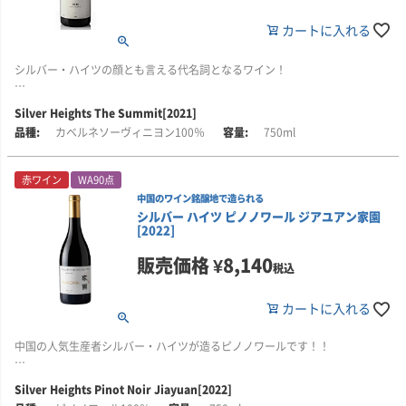
カートに入れる
シルバー・ハイツの顔とも言える代名詞となるワイン！
■生産者のコメント
Silver Heights The Summit[2021]
ブラックチェリー、ブラックベリー、ブラックプラムに加え、鮮やかなスミ
カベルネソーヴィニヨン100％
750ml
レの花の香り、食欲をそそるグリル肉、エキゾチックなスパイスの魅惑的な
アロマが広がります。
赤ワイン
WA90点
口に含むと、きめ細やかでありながら力強いタンニン、清涼感のある精緻な
中国のワイン銘醸地で造られる
酸味、そしてとろけるように豊かな風味が感じられ、「ザ・サミット」のク
シルバー ハイツ ピノノワール ジアユアン家園
ラシックな骨格を形作っています。特に印象的なのは、長く続く余韻。記憶
[2022]
に残る味わいが、深い余情を残します。
販売価格
¥
8,140
■醸造について
税込
ブドウは手摘みで収穫され、選別されます。発酵前には低温でのマセレーシ
ョンを行い、その後、温度管理されたタンクで発酵が進められます。熟成
カートに入れる
は、フレンチオーク樽(新樽50％、1年樽50％)で12ヶ月間熟成が行われま
す。澱引きの工程を経たのち、複雑さを損なわないよう、伝統的なボルドー
中国の人気生産者シルバー・ハイツが造るピノノワールです！！
方式により丁寧に濾過されています。アルコール度数15％。
■生産者のコメント
Silver Heights Pinot Noir Jiayuan[2022]
このピノノワールは、まるで調香師の庭を思わせるような、ピュアで華やか
■シルバー・ハイツについて