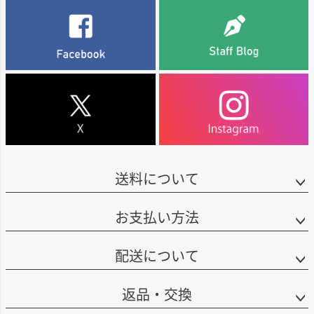
■ナイティンバーについて
ナイティンバーが追求してきたことはただひとつ。それは、英国の地で世界
最高峰のスパークリングワインを造ることです。ナイティンバーは、イギリ
ス産スパークリングワインの第一人者として、シャルドネ、ピノ・ノワー
ル、ピノ・ムニエの3品種のブドウを自社畑で栽培しています。
ブドウ畑の各区画から収穫されたブドウは、それぞれ優しくプレスされ、個
別のタンクで醸造されます。こうした丁寧な作業のおかげで、毎年春に行わ
れるアッサンブラージユ(ブレンド作業)では、多様なベースワインから最適な
ものを選定することができます。すべてのワインは、厳格で伝統的手法であ
る瓶内二次発酵で造られ、澱とともに長い時間をかけ熟成されます。
2006年に現在のオーナー、エリック・ヘレマがエステートを購入以降、ナイ
送料について
ンティンバーは、様々な国際的な賞の受賞し高い評価をうけています。ま
た、エリザベス女王結婚記念式典や、英国女王即位60周年の祝典などイギリ
ス王室の重要な式典でも提供され、愛飲されています。
お支払い方法
2018年には、醸造責任者のシェリー・スプリックスがインターナショナル・
ワイン・チャレンジ(IWC)で、シャンパーニュ地区以外で初、かつ女性で初の
配送について
「スパークリングワインメーカー・オブ・ザ・イヤー2018」を受賞していま
す。
返品・交換