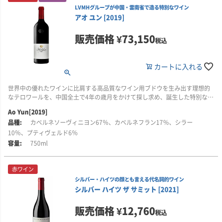
LVMHグループが中国・雲南省で造る特別なワイン
アオ ユン [2019]
販売価格
¥
73,150
税込
カートに入れる
世界中の優れたワインに比肩する高品質なワイン用ブドウを生み出す理想的
なテロワールを、中国全土で4年の歳月をかけて探し求め、誕生した特別なワ
イン「アオ・ユン」です！
Ao Yun[2019]
カベルネソーヴィニヨン67％、カベルネフラン17％、シラー
■ワイン誌ワイン・レポートのコメント
「95点」。深い紫の色調、香り高くて、ブラックチェリー、リコリス、ブル
10％、プティヴェルド6％
ーベリー、シナモン、黒鉛、甘いタバコ、凝縮していて深みがあります。し
750ml
っかりとしたタンニン、はつらつとした酸があり、重すぎず統合されていま
す。塩気を帯びたミネラル感、スパイシーで、ニュアンスに富んでいます。
オーキーだったデビュー作の2013年に比べると、はるかに洗練され、バラン
赤ワイン
スがとれています。(レヴュー：山本昭彦氏(ワイン・ジャーナリスト) 2023年
シルバー・ハイツの顔とも言える代名詞的ワイン
9月19日記事)
シルバー ハイツ ザ サミット [2021]
販売価格
¥
12,760
税込