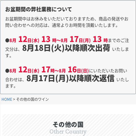
お盆期間の弊社業務について
お盆期間中はお休みをいただいておりますため、商品の発送やお
問い合わせへの対応は、通常よりお時間を頂戴いたします。
12
13
17
13
●
8月
日(水)
時～8月
日(月)
時
までのご注
8月18日(火)以降順次出荷
文分は、
いたしま
す。
12
17
16
●
8月
日(水)
時～8月
日(日)
にいただいたお問い
8月17日(月)以降順次返信
合わせは、
いたし
ます。
HOME
その他の国のワイン
その他の国
Other Country