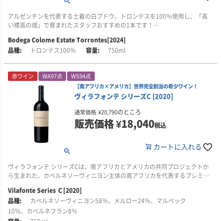
ブドウ畑の各区画から収穫されたブドウは、それぞれ優しくプレスされ、個
シルバー・ハイツ(SILVER HEIGHTS)は、銀色高原にあり、中国では珍しい家
別のタンクで醸造されます。こうした丁寧な作業のおかげで、毎年春に行わ
族経営のワイナリーです。ヘレン山地の標高1200mのところにあります。ヘ
アルゼンチンを代表する土着の白ブドウ、トロンテスを100％使用し、「高
れるアッサンブラージユ(ブレンド作業)では、多様なベースワインから最適な
レン山地は、中国のワインベルトと呼ばれており将来期待されている地域で
い標高の畑」で育まれたスタッフおすすめの1本です！
ものを選定することができます。すべてのワインは、厳格で伝統的手法であ
す。
る瓶内二次発酵で造られ、澱とともに長い時間をかけ熟成されます。
Bodega Colome Estate Torrontes[2024]
■生産者のコメント
2007年に開業し、カベルネソーヴィニヨン、メルロー、シャルドネなど国際
トロンテス100％
750ml
バラを思わせるフローラルな香りに、グレープフルーツのような柑橘系アロ
2006年に現在のオーナー、エリック・ヘレマがエステートを購入以降、ナイ
品種を中心に栽培しています。土壌は赤粘土石灰質の土壌で、標高が高いた
マと、スパイシーなニュアンスが重なります。口に含むとフレッシュでなめ
ンティンバーは、様々な国際的な賞の受賞し高い評価をうけています。ま
め、昼夜の温度差があり、年間降水量も200mmと少ないのが特徴で、まさに
らか、しっかりとしたボディを備え、エレガントな余韻が長く続きます。
た、エリザベス女王結婚記念式典や、英国女王即位60周年の祝典などイギリ
ワインのための地と言われています。
赤ワイン
WA97点
WS94点
ス王室の重要な式典でも提供され、愛飲されています。
【南アフリカ×アメリカ】世界完全割当の希少ワイン！
■栽培について
1999年、世界レベルのワインを造ろうと家長リン氏は、娘エマ(通称)をフラ
ヴィラフォンテ シリーズC [2020]
アルゼンチン・サルタ州カルチャキ・ヴァレーにある、標高1700mの自社畑
2018年には、醸造責任者のシェリー・スプリックスがインターナショナル・
ンス/ボルドーに留学させました。エマは有名シャトーなどで研修する機会を
ラ・ブラバと、2300mのコロメ・ヴィンヤードで育まれたトロンテスを
ワイン・チャレンジ(IWC)で、シャンパーニュ地区以外で初、かつ女性で初の
得ていきます。その後、エマは、シャトー・カロン・セギュールで三代にわ
のところ
通常価格
¥
20,790
100％使用しています。これらの高地の自社畑は、昼夜の寒暖差が大きく、
「スパークリングワインメーカー・オブ・ザ・イヤー2018」を受賞していま
たり醸造責任者を務めていたティエリー・カンタードと愛情をはぐくみ2003
販売価格
¥
18,040
強い日照に恵まれた特有のミクロ気候を備えています。
税込
す。
年に結婚しました。
■醸造について
カートに入れる
2005年にエマは、ディプロマを取得して帰国、その後、中国のワイン商社に
12℃の低温で発酵させた後、ステンレスタンクで澱とともに熟成させていま
勤めた後、ティエリ―とともにこのワイナリーを本格的なものに育て上げて
す。アルコール度数13.6％。
きました。確かな技術をもとに2007年の初リリース以来、たくさんの素晴ら
ヴィラフォンテ シリーズCは、南アフリカとアメリカの共同プロジェクトか
しい賞を数々受賞し現在に至っています。
ら生まれた、カベルネソーヴィニヨン主体の南アフリカを代表するプレミア
ム・ボルドーブレンド。生産量が非常に少なく、世界でも限られた販売先で
■ボデガ・コロメについて
Vilafonte Series Ｃ[2020]
しか手に入らない特別なワインです！
「アルゼンチン最古のワイナリーが紡ぐ、標高1700m超の極上マルベック」
カベルネソーヴィニヨン58％、メルロー24％、マルベック
このワインを手掛けるのは、ロバート・モンダヴィなどでの経験を経て「世
10％、カベルネフラン8％
1831年創業、現存するアルゼンチン最古のワイナリー「ボデガ・コロメ」。
界のトップ30醸造家」に選ばれたアメリカ人女性醸造家ゼルマ・ロング氏、
その畑には、1854年にフランス・ボルドーから持ち込まれた樹齢190年を超