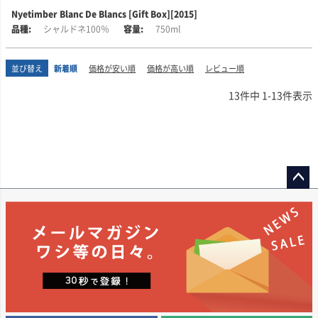
おり、どちらも「世界でも限られた割当で流通する希少なプレミアムワイ
た、エリザベス女王結婚記念式典や、英国女王即位60周年の祝典などイギリ
Nyetimber Blanc De Blancs [Gift Box][2015]
ン」です。
ス王室の重要な式典でも提供され、愛飲されています。
澱と共に長期熟成を経て、単一ヴィンテージのシャルドネを純粋に表現した
シャルドネ100％
750ml
ブラン・ド・ブランは、1990年代初めにナイティンバーがイギリス産スパー
醸造責任者は、ロバート・モンダヴィやシミ・ワイナリーで経験を積み、デ
2018年には、醸造責任者のシェリー・スプリックスがインターナショナル・
クリング・ワインのパイオニアとしてリリースした最初の商品です。
カンター誌の「世界のトップ30醸造家」にも選ばれたアメリカ人女性醸造
ワイン・チャレンジ(IWC)で、シャンパーニュ地区以外で初、かつ女性で初の
家、ゼルマ・ロング氏が担当。また、栽培コンサルタントには、オーパス・
並び替え
新着順
価格が安い順
価格が高い順
レビュー順
「スパークリングワインメーカー・オブ・ザ・イヤー2018」を受賞していま
■生産者のコメント
ワンで栽培責任者を務めたフィル・フリーズ氏が加わっています。そして、
す。
この2015年は、淡いゴールドの色調で、良質で繊細な泡立ちです。レモンシ
南アフリカの名門ワイナリー「ワーウィック」の元オーナー、マイク・ラト
13
件中
1
-
13
件表示
ャーベット、スイカズラ、焼き立ての菓子やヴァニラのような香りが特徴的
クリフ氏がマネジメントを務めています。
です。
この強力なチームが手掛けるワインは、南アフリカを代表するトップクラス
柔らかく包み込むような味わい。グリーンアップル、レモンの果皮、オレン
の赤ワインとして高く評価されています。
ジの花、カモミールを思わせる芳醇でエレガントな風味に、微かなヘーゼル
ナッツのニュアンスが加わります。繊細なミネラル感が新鮮で生き生きとし
厳選されたブドウを使用し、非常に高密度で栽培することで、濃縮感と複雑
た酸を引き立たせ、長く複雑な余韻を演出してくれます。
味を備えた最高品質のワインを生み出しています。ヴィラフォンテのワイン
は、特別な日の贈り物やご自身へのご褒美にぴったりの一本です！
ペー
蟹や舌平目、ムール貝などの魚貝類がおすすめです。
ジト
■栽培について
ップ
イギリス/ハンプシャー州とウェスト・サセックス州のブドウを使用。土壌は
へ
石灰質とグリーンサンドとなっています。
■醸造について
48ヶ月間の瓶内熟成を行っています。ドサージュ9.4g/L。アルコール度
12％。