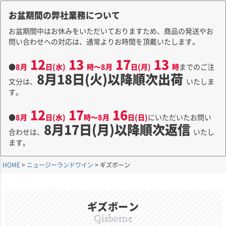
お盆期間の弊社業務について
お盆期間中はお休みをいただいておりますため、商品の発送やお
問い合わせへの対応は、通常よりお時間を頂戴いたします。
12
13
17
13
●
8月
日(水)
時～8月
日(月)
時
までのご注
8月18日(火)以降順次出荷
文分は、
いたしま
す。
12
17
16
●
8月
日(水)
時～8月
日(日)
にいただいたお問い
8月17日(月)以降順次返信
合わせは、
いたし
ます。
HOME
ニュージーランドワイン
ギズボーン
ギズボーン
Gisborne