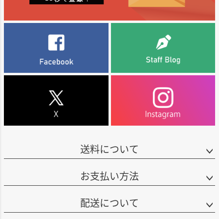
が設立しました。ニュージーランドにおけるビオディナミのパイオニアとし
香りがしっかりと保たれる仕上がりとなります。
て、今日では、その品質の高さや、栽培や醸造に対する姿勢などがニュージ
ーランド国内は、もとより海外の多くの著名な評論家やワイン愛好家から大
最終的な清澄は自然のまま行われました。また、瓶詰め前には酵母が残って
きな賞賛を集めています。
いないかを確認するためにフィルタリングが施されています。アルコール度
10.5％。
ミルトン・ヴィンヤーズは、すべての畑で、伝統的な方法でのワイン造りを
実践しており、殺虫剤、除草剤、殺菌剤や化学肥料などは一切使いません。
彼らの手掛けるワインは、丁寧に育てたブドウが持つパワー・個性を最大限
■ミルトンについて
に引き出す、果実味豊かでエレガントな味わいが特徴です。
ミルトン・ヴィンヤーズは、1984年にジェームスン＆アニー・ミルトン夫妻
が設立しました。ニュージーランドにおけるビオディナミのパイオニアとし
て、今日では、その品質の高さや、栽培や醸造に対する姿勢などがニュージ
ーランド国内は、もとより海外の多くの著名な評論家やワイン愛好家から大
きな賞賛を集めています。
ミルトン・ヴィンヤーズは、すべての畑で、伝統的な方法でのワイン造りを
実践しており、殺虫剤、除草剤、殺菌剤や化学肥料などは一切使いません。
送料について
彼らの手掛けるワインは、丁寧に育てたブドウが持つパワー・個性を最大限
に引き出す、果実味豊かでエレガントな味わいが特徴です。
お支払い方法
配送について