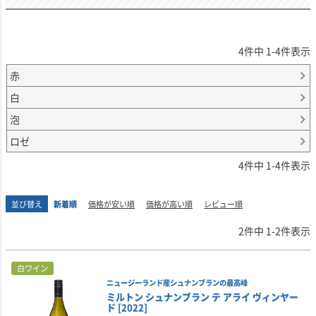
4
件中
1
-
4
件表示
赤
白
泡
ロゼ
4
件中
1
-
4
件表示
並び替え
新着順
価格が安い順
価格が高い順
レビュー順
2
件中
1
-
2
件表示
白ワイン
ニュージーランド産シュナンブランの最高峰
ミルトン シュナンブラン テ アライ ヴィンヤー
ド [2022]