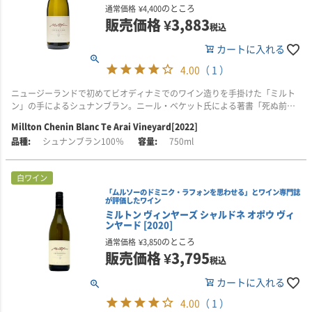
のところ
通常価格
¥
4,400
販売価格
¥
3,883
税込
カートに入れる
4.00
（ 1 ）
ニュージーランドで初めてビオディナミでのワイン造りを手掛けた「ミルト
ン」の手によるシュナンブラン。ニール・ベケット氏による著書「死ぬ前に
飲むべき1001のワイン」にも掲載された、ニュージーランド産シュナンブラ
Millton Chenin Blanc Te Arai Vineyard[2022]
ンの最高峰といわれる逸品です。
シュナンブラン100％
750ml
■輸入元のコメント
フレッシュなライム、白い花、クチナシ、きんかん、熟した洋梨の香り。オ
白ワイン
イリーでスパイスのニュアンスがあり、余韻のほろ苦さが心地良く、味わい
「ムルソーのドミニク・ラフォンを思わせる」とワイン専門誌
はドライです。
が評価したワイン
ミルトン ヴィンヤーズ シャルドネ オポウ ヴィ
■栽培について
ンヤード [2020]
ニュージーランド・ギズボーンに位置する、自社畑「テ・アライ・ヴィンヤ
のところ
通常価格
¥
3,850
ード」から収穫されたシュナン・ブランを使用しています。
販売価格
¥
3,795
税込
この畑は灌漑を行わない乾地農業を行い、BioGroのオーガニック認証と
Demeterのビオディナミ認証を受けています。また海からわずか5kmの距離
カートに入れる
にあるため、海に近い環境が南太平洋特有のスタイルを生み出しています。
4.00
（ 1 ）