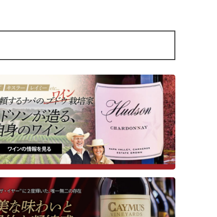
ヴィニヨンです。2023年ヴィンテー
■テイスティ
ジは、創業50周年を記念した特別ラ
果実のエネル
ベルとなっています！
上が
る味わい。フ
らも、
らコクも備え
■生産者のコメント
と上質
ニンがワイン
力強い果実味ときめ細かなタンニン
ル度
す。
を備え、気品と奥行きを感じさせる
カベルネ・ソーヴィニヨンです。
熟したブラッ
やかなセージ
ボイセンベリーやカシス、野生のベ
東部、
ニラ、コーヒ
リーを思わせる香りに、ローリエや
に位置
アンスが重な
ベーキングスパイス、ほのかなパイ
す。
す。張りのあ
生地のニュアンスが重なります。口
なく、滑らか
に含むと、ブルーベリーの豊かな果
て
実味と、濡れた石を思わせるミネラ
である
食事とともに
ル感、グラハムクラッカーのような
苗字を
ワインで、リ
ほのかな風味が広がります。しっか
スガー
バラ肉の煮込
りとした骨格を持ちながら、味わい
から移民
般、甘めのソ
には奥行きと躍動感があり、カシス
ストと好相性
や杉のニュアンスを伴う長い余韻
合わせはワイ
が、落ち着きのある力強さを感じさ