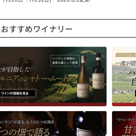
造られた一本です！
■テイスティング・コメント
されているブドウは、州内でも
フレッシュで果実味豊かな仕
古いワイン産地に位置する一流
り。親しみやすさがありなが
のおすすめワイナリー
ら収穫されたもので、なかには
コングスガードらしい奥行き
100年を超える区画も含まれてい
感を備えています。アルコー
。
数：14.1％。
産者のコメント
■栽培について
ベリー、チェリー、クランベリ
ブドウは、ナパ・ヴァレー南
香りに、ドライハーブや花のニ
標高の高いアトラス・ピーク
ンスが調和して広がります。口
する自社畑から収穫していま
むと、凝縮した赤い果実味にス
スやリコリスの風味が重なり、
■キングス・ファームについ
なタンニンに支えられたジュー
コングスガードは、オーナー
な味わいが感じられます。余韻
ジョン・コングスガード氏の
く、シルキーで、豊かな風味が
冠したブランドです。コング
します。
ド家は5世代前にノルウェー
し、ナパに根を張りました。
培について