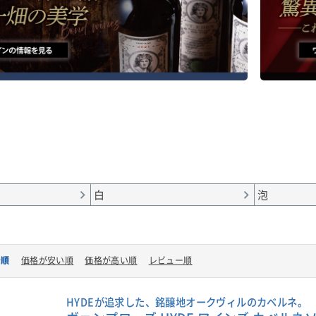
フォルニア州のアマドール郡
「Kongsgaard」を英語に訳
0％)、エルドラド郡(25％)、レイク
「King’s Farm＝王の土地
20％)、ナパ郡(5％)という、4つの
いう意味になります。その英
産地にある厳選された畑のブド
名付けられたのが、この「キ
使用しています。
ス・ファーム」です。
と2月の小雨が功を奏し、順調な
キングス・ファームは毎年リ
と生育期を迎えました。夏の暑
されるわけではなく、良年か
平均的で、全体として理想的な
な収量に恵まれ、コングスガ
条件となりました。
上級キュヴェ用に厳選した後
ースに値するワインがある場
期間を通して、NDVI(正規化差分
み造られます。そのため、生
指数)技術による航空写真を活用
非常に限られています。
白
泡
区画ごとに合わせた持続可能な
を実施しました。収穫は長期間
■キングス・ファームのラベ
たって行われ、各区画が最適な
いて
に達したタイミングで摘み取り
ラベルのモチーフは、コング
着順
価格が安い順
価格が高い順
レビュー順
た。また、自然な酸味を保つた
ド家の祖先の出身地であるノ
収穫は夜間に行いました。
ー東部の渓谷「ハリンダル」
します。
HYDEが追求した、銘醸地オークヴィルのカベルネ。
造について