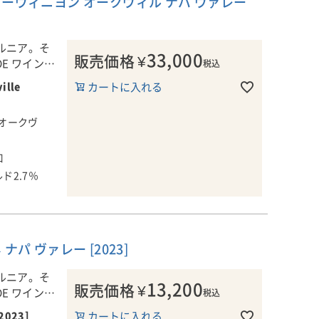
ソーヴィニヨン オークヴィル ナパ ヴァレー
とハウエル・マウンテンのカベル
木造教
間、果皮や果
ネ・ソーヴィニヨンで締めくくられ
の内部
ンを行い、ま
ました。
王が馬に
を付与します
ルニア。そ
33,000
販売価格
¥
キング
E ワイン
税込
この年の赤ワインは、ピュアでなめ
その壁
その後、穏や
ille
カートに入れる
らかな果実味と鮮やかな酸を備え、
ていま
産オーク樽(新
バランスのとれた優美な仕上がりと
の樽65％)で
ダニエル・バ
なっています。
/オークヴ
す。
人の卓越した
■栽培について
口
カリフォルニア州ナパヴァレーの産
ル、マ
■ナパ・ハイ
ークヴィル。
ド2.7％
地オーク・ノール、カリストガ、ラ
ター・
カリフォルニ
ティ・ヴェル
ザフォード、オークヴィルセント・
ニア・
レーで収穫さ
洗練されたタ
ヘレナのブドウを使用しています。
のひと
高いコストパ
の赤ワインで
るワインを手
■醸造について
パ ヴァレー [2023]
フレンチオーク樽(新樽50％)で16か月
ッジ」
日本では201
間熟成を行っています。アルコール
ルニア。そ
れるマ
ンマでっか！
13,200
販売価格
¥
度14.5％。
E ワイン
税込
い年で
まさんが、カ
複雑な香りを
樽ほどに
ンを絶賛した
[2023]
カートに入れる