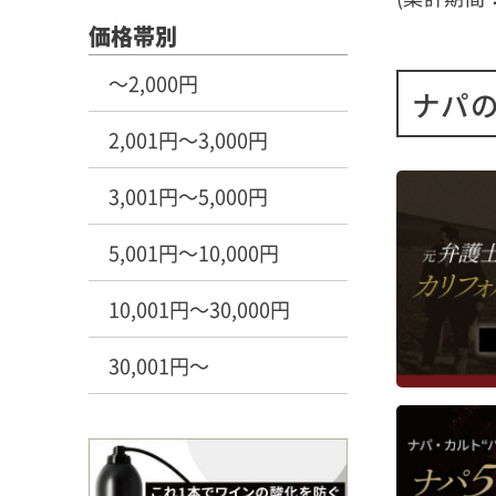
めて
価格帯別
使用
～2,000円
最も
ナパ
畑か
樹齢
2,001円～3,000円
ます
3,001円～5,000円
■生
ラズ
5,001円～10,000円
ーの
ュア
10,001円～30,000円
に含
パイ
繊細
30,001円～
シー
は長
持続
■栽