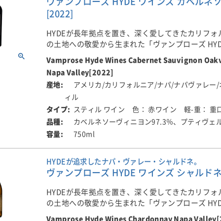
ヴァンプローズ HYDE ワインズ カベルネ
ウは丁寧に除梗・選別され、完
ハリンダルに現存する中世の
[2022]
状態の果実のみがワイン造りに
会「トルポ・スターヴ教会」
されました。低温浸漬によって
には、1225年に描かれた、
HYDEが長年拠点を置き、深く愛してきたカリフォ
と風味を抽出したのち、タンク
乗る壁画が残されています。
の土地への敬愛から生まれた「ヴァンプローズ HYD
次発酵を開始。発酵後、ワイン
ス・ファームのラベルには、
ズ」のカリフォルニア・シリーズです。
Vamprose Hyde Wines Cabernet Sauvignon Oakv
しくバスケットプレスで搾汁さ
画がモチーフとして用いられ
Napa Valley[2022]
オーク樽へ移してマロラクティ
す。
「シルヴァー・オーク」で世界的な名声を築いた
アメリカ/カリフォルニア/ナパ/ナパヴァレー
発酵と熟成が行われました。ア
ロン氏と、日本人醸造家・平林園枝氏が監修。二
ール度数15.9％。
ィル
技術と繊細な感性に、HYDEの美学を重ねました。
■コングスガードについて
スティル ワイン
色： 赤ワイン
軽-重： 重
コングスガードは、オーベー
ブドウの産地は、ナパ・ヴァレー屈指の銘醸地オ
カベルネソーヴィニヨン97.3％、プティヴェル
ンバウアーについて
ーカッシン、キスラー、ピー
カベルネ・ソーヴィニヨンを主体に、わずかなプ
750ml
80年にコーナー＆ジョアン・ロン
マイケルと並び、カリフォル
ドをブレンドしています。凝縮感のある果実味と
アー夫妻によって設立されたロ
シャルドネを代表する造り手
ンニン、長く滑らかな余韻を備えた、フルボディ
HYDEが追求したナパ・ヴァレー・シャルドネ。
ウアーは、40年以上にわたり、
つに数えられる生産者です。
す。
ヴァンプローズ HYDE ワインズ シャルドネ ナ
・ヴァレーを中心にカリフォル
を代表する高品質ワインを造り
最高峰シャルドネ「ザ・ジャ
■このワインはこんな方におすすめ
HYDEが長年拠点を置き、深く愛してきたカリフォ
る家族経営ワイナリーです。
は、自社畑のブドウから造ら
・HYDEの音楽や世界観がお好きな方
の土地への敬愛から生まれた「ヴァンプローズ HYD
ニア垂涎の逸品。生産量は多
・ブラックベリーやセージ、ナツメグを思わせる
ズ」のカリフォルニア・シリーズです。
72年、元民間航空パイロットのコ
も15樽ほど、少ない年には5
楽しみたい方
Vamprose Hyde Wines Chardonnay Napa Valley