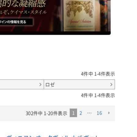
すと
風味をいっそ
せます。
／農場」と
訳から
■栽培につい
■ヴィンテージについて
ング
カリフォルニ
2023年は、冬から春にかけて豊富な
地から、その
雨に恵まれたことで萌芽が遅く、生
さわしい畑を厳
育全体もゆっくりと進みました。春
リース
ームスヴィル
は気温が低めに推移し、開花期間が
つ十分
ています。
長引いたため、ヴェレゾン後に摘果
ードの
を行い、収量のバランスを整えまし
、リリ
シルヴァラー
た。
合にの
置する、信頼
4
件中
1
-
4
件表示
産量は
栽培されるブド
生育期を通して気温は平年を下回
穫。立地条件
ロゼ
り、ブドウが樹上で成熟する期間は
管理のもと、
長くなりました。その分、畑ではき
4
件中
1
-
4
件表示
ルにつ
実践されてい
め細かな管理が求められましたが、
ブドウは過度な高温に見舞われるこ
スガー
■醸造につい
1
2
…
16
302
件中
1
-
20
件表示
となく、美しく成熟しました。収穫
ルウェ
ブドウは優し
は8月28日のセミヨンから始まり、続
に由来
温浸漬を行っ
いてソーヴィニヨン・ブランを収
くり引き出し
穫。最後は11月9日、オーク・ノール
ます。主発酵