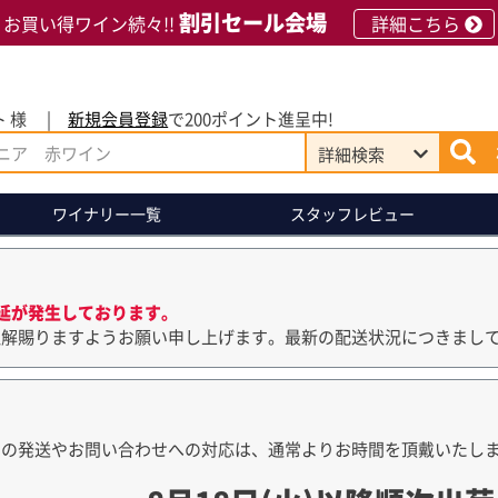
割引セール会場
お買い得ワイン続々!!
詳細こちら
 様
新規会員登録
で200ポイント進呈中!
詳細
検索
ワイナリー
一覧
スタッフレビュー
延が発生しております。
理解賜りますようお願い申し上げます。最新の配送状況につきまし
品の発送やお問い合わせへの対応は、通常よりお時間を頂戴いたし