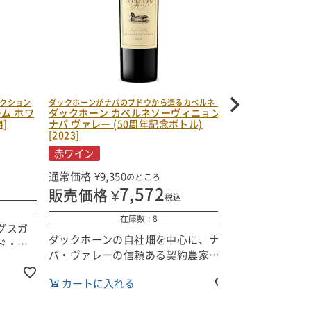
クション
ダックホーンがナパのブドウから造るカベルネ！
ホンマでっか！？T
ム ホワ
ダックホーン カベルネソーヴィニョン
ナパ ハイランズ
4]
ナパ ヴァレー (50周年記念ボトル)
ン ナパ ヴァレー 
[2023]
赤ワイン
赤ワイン
通常価格
¥
6,3
通常価格
¥
9,350
のところ
販売価格
込
7,572
販売価格
¥
税込
在庫数
8
グスガ
2017年の年
ダックホーンの自社畑を中心に、ナ
ド・セ
TV」で明石
パ・ヴァレーの信頼ある契約農家か
クの自
ことで人気に
ら厳選したブドウをブレンド。産地
カートに入
、ソー
押されもせぬ
カートに入れる
の多彩な個性を、力強さと気品ある
ドネを
ネ”のひとつ
バランスで表現したカベルネ・ソー