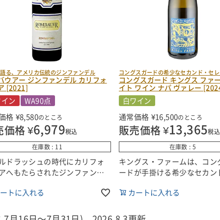
が語る、アメリカ伝統のジンファンデル
コングスガードの希少なセカンド・セレ
バウアー ジンファンデル カリフォ
コングスガード キングス ファー
 [2021]
イト ワイン ナパ ヴァレー [202
ワイン
WA90点
白ワイン
価格
¥
8,580
通常価格
¥
16,500
のところ
のところ
6,979
13,365
売価格
¥
販売価格
¥
税込
税
在庫数
11
在庫数
5
ルドラッシュの時代にカリフォ
キングス・ファームは、コン
アへもたらされたジンファンデ
ードが手掛ける希少なセカン
、多くの人々から“アメリカの伝
レクション。アトラス・ピー
ートに入れる
カートに入れる
ブドウ品種”と見なされていま
社畑で栽培されるヴィオニエ
このジンファンデルは、カリフ
ヴィニヨン・ブラン、シャル
ニアワインの歴史への敬意を込
ブレンドした白ワインです。
7月16日～7月31日) 2026.8.3更新