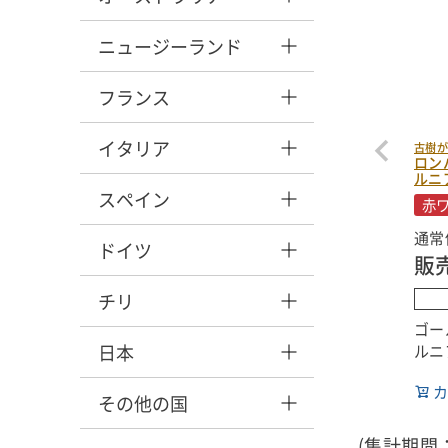
ニュージーランド
フランス
イタリア
古樹
ロン
ルニア
スペイン
赤
通常
ドイツ
販
チリ
ゴー
日本
ルニ
ルは
カ
統的
その他の国
す。
ォル
(集計期間：