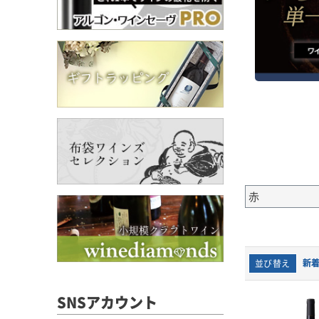
カリ
(5
郡(
主要
ウを
1月
開花
さも
生育
生育
植生
赤
し、
農法
にわ
熟度
新
並び替え
まし
め、
SNSアカウント
■醸