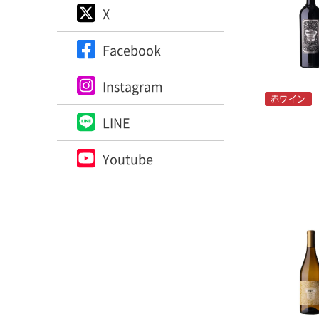
X
ブド
璧な
使用
Facebook
色素
で一
Instagram
は優
赤ワイン
れ、
LINE
ック
ルコ
Youtube
■ロ
19
バウ
ンバ
ナパ
ニア
続け
19