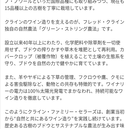
ノ・ノワールといった国際品種にも取り組みつつ、現在も
15品種以上の古樹を丁寧に栽培しています。
クラインのワイン造りを支えるのが、フレッド・クライン
独自の自然農法「グリーン・ストリング農法」です。
設立以来40年以上にわたり、化学肥料や除草剤を一切使
用せず、ブドウの搾りかすや草木を堆肥として再利用。カ
バークロップ（被覆作物）を植えることで土壌の生態系を
守り、ブドウを自然の力で健やかに育てています。
また、羊やヤギによる下草の管理、フクロウや鷹、クモに
よる害虫駆除など、動物との共存も特徴的です。ワイナリ
ーの電力は100％太陽光発電でまかなわれ、持続可能なワ
イン造りを徹底しています。
このようにクライン・ファミリー・セラーズは、創業当初
から“自然と共にあるワイン造り”を実践し続けています。
歴史ある古樹のブドウとサステナブルな農法が生み出す味