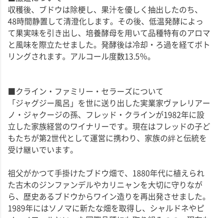
収穫後、ブドウは除梗し、果汁を優しく抽出したのち、
48時間静置して清澄化します。その後、低温発酵によっ
て果実味を引き出し、培養酵母を用いて品種特有のアロマ
と風味を際立たせました。発酵後は冷却・ろ過を経てボト
リングされます。アルコール度数13.5％。
■クライン・ファミリー・セラーズについて
「ジャグジー風呂」を世に送り出した実業家ヴァレリアー
ノ・ジャクージの孫、フレッド・クラインが1982年に設
立した家族経営のワイナリーです。現在はフレッドの子ど
もたちが第2世代として運営に携わり、家族の絆と伝統を
受け継いでいます。
祖父がかつて手掛けたブドウ畑で、1880年代に植えられ
た古木のジンファンデルやカリニャンを大切に守りなが
ら、歴史あるブドウからワイン造りを再出発させました。
1989年にはソノマに新たな畑を取得し、シャルドネやピ