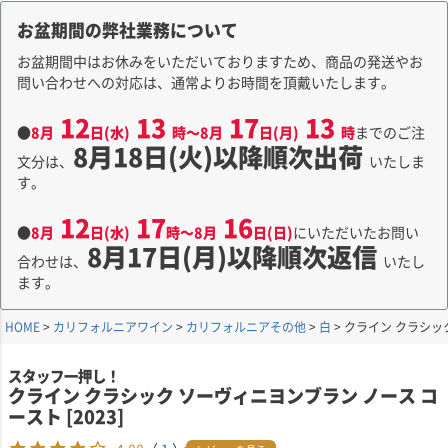
お盆期間の弊社業務について
お盆期間中はお休みをいただいておりますため、商品の発送やお
問い合わせへの対応は、通常よりお時間を頂戴いたします。
12
13
17
13
●
8月
日(水)
時～8月
日(月)
時
までのご注
8月18日(火)以降順次出荷
文分は、
いたしま
す。
12
17
16
●
8月
日(水)
時～8月
日(日)
にいただいたお問い
8月17日(月)以降順次返信
合わせは、
いたし
ます。
HOME
カリフォルニアワイン
カリフォルニアその他
白
クライン クラシック
スタッフ一押し！
クライン クラシック ソーヴィニヨンブラン ノース コ
ースト [2023]