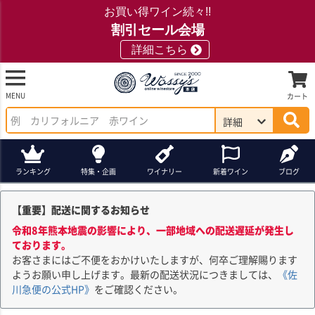
お買い得ワイン続々!!
割引セール会場
詳細こちら
MENU
カート
詳細
ランキング
特集・企画
ワイナリー
新着ワイン
ブログ
【重要】配送に関するお知らせ
令和8年熊本地震の影響により、一部地域への配送遅延が発生し
ております。
お客さまにはご不便をおかけいたしますが、何卒ご理解賜ります
ようお願い申し上げます。最新の配送状況につきましては、
《佐
川急便の公式HP》
をご確認ください。