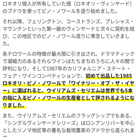
ロキオリ個人が所有していた畑（ロキオリ・ヴィンヤード）
のブドウを使ってピノ・ノワールを造り始めました。
それ以降、フェリングトン、コーストランズ、プレシャス・
マウンテンといった第一級のヴィンヤードと次々に契約を結
び、この地区でのピノ・ノワール造りに専念していきまし
た。
各テロワールの特徴が最大限に引き出され、ドラマティック
で凝縮力のあるそれらワインはたちまちのうちに人々の間で
評判になり、そして1987年のカリフォルニア・ステート・
フェア・ワインコンペティションで、
初めて出品した1985
ロキオリ・ピノ・ノワールで「ワイナリー・オブ・ザ・イヤ
ー」に選ばれると、ウイリアムズ・セリエムは世界でも5本
の指に入るピノ・ノワールの生産者として評されるようにな
りました。
また、ウイリアムズ・セリエムのフラッグシップでもある、
「シングルヴィンヤードシリーズ」はロシアンリバーを中心
としたソノマ地区等の著名な栽培農家のブドウから造られま