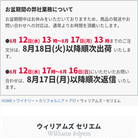
お盆期間の弊社業務について
お盆期間中はお休みをいただいておりますため、商品の発送やお
問い合わせへの対応は、通常よりお時間を頂戴いたします。
12
13
17
13
●
8月
日(水)
時～8月
日(月)
時
までのご注
8月18日(火)以降順次出荷
文分は、
いたしま
す。
12
17
16
●
8月
日(水)
時～8月
日(日)
にいただいたお問い
8月17日(月)以降順次返信
合わせは、
いたし
ます。
HOME
ワイナリー
カリフォルニア
ア行
ウィリアムズ・セリエム
ウィリアムズ セリエム
Williams Selyem