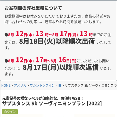
お盆期間の弊社業務について
お盆期間中はお休みをいただいておりますため、商品の発送やお
問い合わせへの対応は、通常よりお時間を頂戴いたします。
12
13
17
13
●
8月
日(水)
時～8月
日(月)
時
までのご注
8月18日(火)以降順次出荷
文分は、
いたしま
す。
12
17
16
●
8月
日(水)
時～8月
日(日)
にいただいたお問い
8月17日(月)以降順次返信
合わせは、
いたし
ます。
HOME
アメリカ
ワシントンワイン
白
サブスタンス Sb ソーヴィニヨンブラン 
元素記号の様なラベルが印象的な、お値打ちSB！
サブスタンス Sb ソーヴィニヨンブラン [2022]
白ワイン