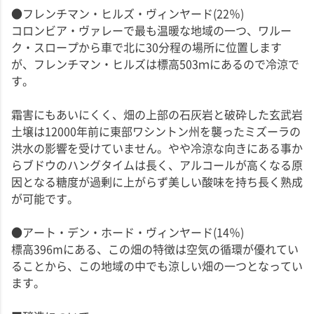
●フレンチマン・ヒルズ・ヴィンヤード(22％)
コロンビア・ヴァレーで最も温暖な地域の一つ、ワルー
ク・スロープから車で北に30分程の場所に位置します
が、フレンチマン・ヒルズは標高503ｍにあるので冷涼で
す。
霜害にもあいにくく、畑の上部の石灰岩と破砕した玄武岩
土壌は12000年前に東部ワシントン州を襲ったミズーラの
洪水の影響を受けていません。やや冷涼な向きにある事か
らブドウのハングタイムは長く、アルコールが高くなる原
因となる糖度が過剰に上がらず美しい酸味を持ち長く熟成
が可能です。
●アート・デン・ホード・ヴィンヤード(14％)
標高396mにある、この畑の特徴は空気の循環が優れてい
ることから、この地域の中でも涼しい畑の一つとなってい
ます。