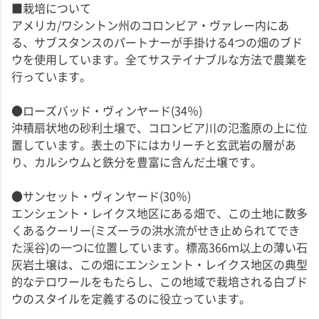
■栽培について
アメリカ/ワシントン州のコロンビア・ヴァレー内にあ
る、サブスタンスのパートナーが手掛ける4つの畑のブド
ウを使用しています。全てサステイナブルな方法で農業を
行っています。
●ローズバッド・ヴィンヤード(34％)
沖積扇状地の砂利土壌で、コロンビア川の氾濫原の上に位
置しています。表土の下にはカリーチと玄武岩の層があ
り、カルシウムと鉄分を豊富に含んだ土壌です。
●サンセット・ヴィンヤード(30％)
エンシェント・レイクス地区にある畑で、この土地に数多
くあるクーリー(ミズーラの洪水流がせき止められてでき
た渓谷)の一つに位置しています。標高366ｍ以上の薄い石
灰岩土壌は、この畑にエンシェント・レイクス地区の典型
的なテロワールをもたらし、この地域で栽培される白ブド
ウのスタイルを定義するのに役立っています。