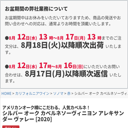
お盆期間の弊社業務について
お盆期間中はお休みをいただいておりますため、商品の発送やお
問い合わせへの対応は、通常よりお時間を頂戴いたします。
12
13
17
13
●
8月
日(水)
時～8月
日(月)
時
までのご注
8月18日(火)以降順次出荷
文分は、
いたしま
す。
12
17
16
●
8月
日(水)
時～8月
日(日)
にいただいたお問い
8月17日(月)以降順次返信
合わせは、
いたし
ます。
HOME
カリフォルニアワイン
ソノマ
赤
シルバー オーク カベルネソーヴィニ
アメリカンオーク樽にこだわる、人気カベルネ！
シルバー オーク カベルネソーヴィニヨン アレキサン
ダー ヴァレー [2020]