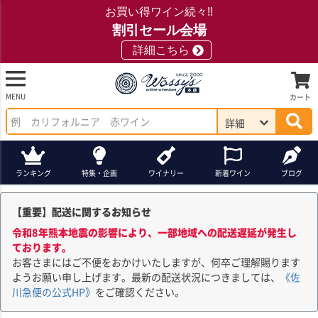
お買い得ワイン続々!!
割引セール会場
詳細こちら
MENU
カート
詳細
ランキング
特集・企画
ワイナリー
新着ワイン
ブログ
【重要】配送に関するお知らせ
令和8年熊本地震の影響により、一部地域への配送遅延が発生し
ております。
お客さまにはご不便をおかけいたしますが、何卒ご理解賜ります
ようお願い申し上げます。最新の配送状況につきましては、
《佐
川急便の公式HP》
をご確認ください。