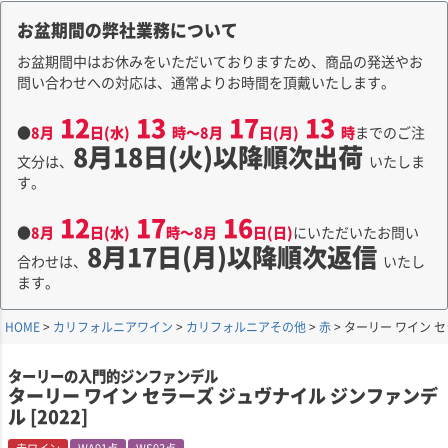
お盆期間の弊社業務について
お盆期間中はお休みをいただいておりますため、商品の発送やお
問い合わせへの対応は、通常よりお時間を頂戴いたします。
12
13
17
13
●
8月
日(水)
時～8月
日(月)
時
までのご注
8月18日(火)以降順次出荷
文分は、
いたしま
す。
12
17
16
●
8月
日(水)
時～8月
日(日)
にいただいたお問い
8月17日(月)以降順次返信
合わせは、
いたし
ます。
HOME
カリフォルニアワイン
カリフォルニアその他
赤
ターリー ワイン セ
ターリーの入門的ジンファンデル
ターリー ワイン セラーズ ジュヴナイル ジンファンデ
ル [2022]