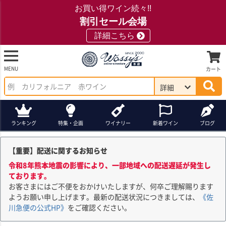
お買い得ワイン続々!!
割引セール会場
詳細こちら
MENU
カート
詳細
ランキング
特集・企画
ワイナリー
新着ワイン
ブログ
【重要】配送に関するお知らせ
令和8年熊本地震の影響により、一部地域への配送遅延が発生し
ております。
お客さまにはご不便をおかけいたしますが、何卒ご理解賜ります
ようお願い申し上げます。最新の配送状況につきましては、
《佐
川急便の公式HP》
をご確認ください。