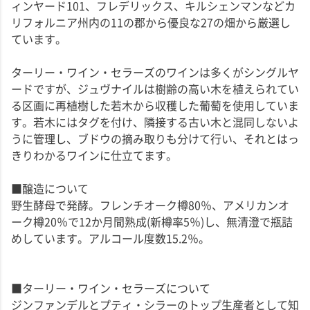
ィンヤード101、フレデリックス、キルシェンマンなどカ
リフォルニア州内の11の郡から優良な27の畑から厳選し
ています。
ターリー・ワイン・セラーズのワインは多くがシングルヤ
ードですが、ジュヴナイルは樹齢の高い木を植えられてい
る区画に再植樹した若木から収穫した葡萄を使用していま
す。若木にはタグを付け、隣接する古い木と混同しないよ
うに管理し、ブドウの摘み取りも分けて行い、それとはっ
きりわかるワインに仕立てます。
■醸造について
野生酵母で発酵。フレンチオーク樽80％、アメリカンオ
ーク樽20％で12か月間熟成(新樽率5％)し、無清澄で瓶詰
めしています。アルコール度数15.2％。
■ターリー・ワイン・セラーズについて
ジンファンデルとプティ・シラーのトップ生産者として知