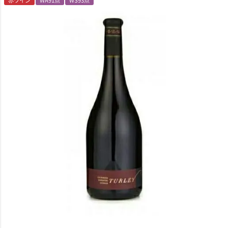
赤ワイン
WA91点
WS93点