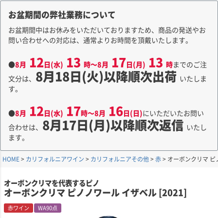
お盆期間の弊社業務について
お盆期間中はお休みをいただいておりますため、商品の発送やお
問い合わせへの対応は、通常よりお時間を頂戴いたします。
12
13
17
13
●
8月
日(水)
時～8月
日(月)
時
までのご注
8月18日(火)以降順次出荷
文分は、
いたしま
す。
12
17
16
●
8月
日(水)
時～8月
日(日)
にいただいたお問い
8月17日(月)以降順次返信
合わせは、
いたし
ます。
HOME
カリフォルニアワイン
カリフォルニアその他
赤
オーボンクリマ ピノ
オーボンクリマを代表するピノ
オーボンクリマ ピノノワール イザベル [2021]
赤ワイン
WA90点