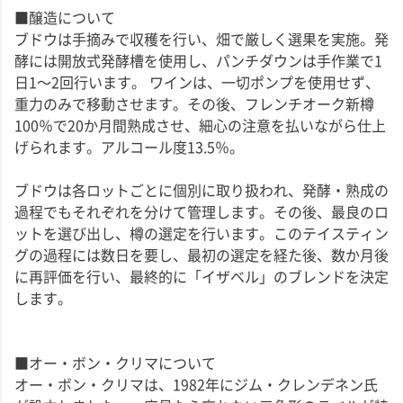
■醸造について
ブドウは手摘みで収穫を行い、畑で厳しく選果を実施。発
酵には開放式発酵槽を使用し、パンチダウンは手作業で1
日1～2回行います。 ワインは、一切ポンプを使用せず、
重力のみで移動させます。その後、フレンチオーク新樽
100％で20か月間熟成させ、細心の注意を払いながら仕上
げられます。アルコール度13.5％。
ブドウは各ロットごとに個別に取り扱われ、発酵・熟成の
過程でもそれぞれを分けて管理します。その後、最良のロ
ットを選び出し、樽の選定を行います。このテイスティン
グの過程には数日を要し、最初の選定を経た後、数か月後
に再評価を行い、最終的に「イザベル」のブレンドを決定
します。
■オー・ボン・クリマについて
オー・ボン・クリマは、1982年にジム・クレンデネン氏