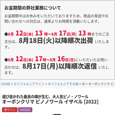
お盆期間の弊社業務について
お盆期間中はお休みをいただいておりますため、商品の発送やお
問い合わせへの対応は、通常よりお時間を頂戴いたします。
12
13
17
13
●
8月
日(水)
時～8月
日(月)
時
までのご注
8月18日(火)以降順次出荷
文分は、
いたしま
す。
12
17
16
●
8月
日(水)
時～8月
日(日)
にいただいたお問い
8月17日(月)以降順次返信
合わせは、
いたし
ます。
HOME
カリフォルニアワイン
カリフォルニアその他
赤
オーボンクリマ ピノ
選び抜かれた最良の樽が生む、大人気ピノ・ノワール
オーボンクリマ ピノノワール イザベル [2022]
赤ワイン
WA90点