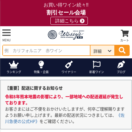
お買い得ワイン続々!!
割引セール会場
詳細こちら
MENU
カート
詳細
ランキング
特集・企画
ワイナリー
新着ワイン
ブログ
【重要】配送に関するお知らせ
令和8年熊本地震の影響により、一部地域への配送遅延が発生し
ております。
お客さまにはご不便をおかけいたしますが、何卒ご理解賜ります
ようお願い申し上げます。最新の配送状況につきましては、
《佐
川急便の公式HP》
をご確認ください。