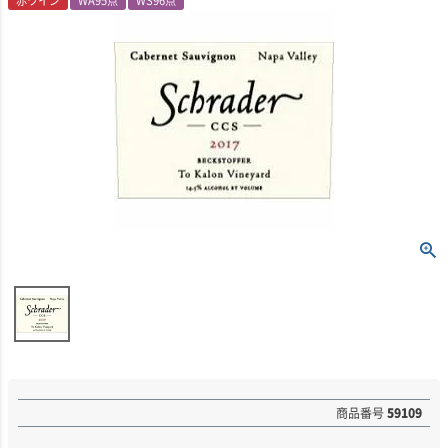
赤ワイン
WA95点
WS96点
商品番号
59109