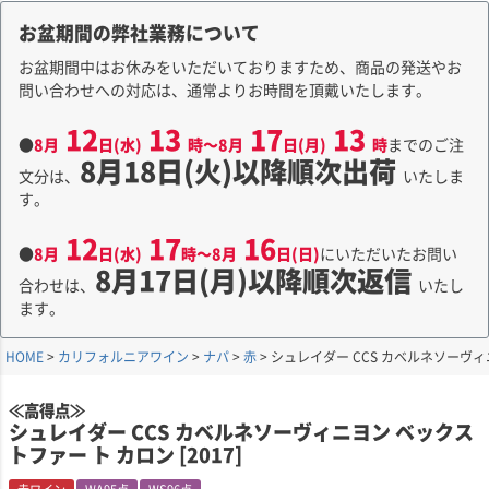
お盆期間の弊社業務について
お盆期間中はお休みをいただいておりますため、商品の発送やお
問い合わせへの対応は、通常よりお時間を頂戴いたします。
12
13
17
13
●
8月
日(水)
時～8月
日(月)
時
までのご注
8月18日(火)以降順次出荷
文分は、
いたしま
す。
12
17
16
●
8月
日(水)
時～8月
日(日)
にいただいたお問い
8月17日(月)以降順次返信
合わせは、
いたし
ます。
HOME
カリフォルニアワイン
ナパ
赤
シュレイダー CCS カベルネソーヴィニ
≪高得点≫
シュレイダー CCS カベルネソーヴィニヨン ベックス
トファー ト カロン [2017]