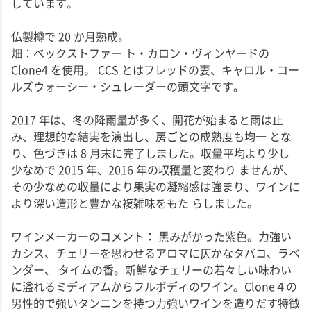
しています。
仏製樽で 20 か月熟成。
畑：ベックストファー ト・カロン・ヴィンヤードの
Clone4 を使用。 CCS とはフレッドの妻、キャロル・コー
ルズウォーシー・シュレーダーの頭文字です。
2017 年は、冬の降雨量が多く、開花が始まると雨は止
み、理想的な結実を演出し、房ごとの成熟度も均一 とな
り、色づきは 8 月末に完了しました。収量平均より少し
少なめで 2015 年、2016 年の収穫量と変わり ませんが、
その少なめの収量により果実の凝縮感は強まり、ワインに
より深い造形と豊かな複雑味をもた らしました。
ワインメーカーのコメント： 黒みがかった紫色。力強い
カシス、チェリーを思わせるアロマに仄かなタバコ、ラベ
ンダー、 タイムの香。新鮮なチェリーの若々しい味わい
に溢れるミディアムからフルボディのワイン。Clone４の
男性的で強いタンニンを持つ力強いワインを造りだす特徴