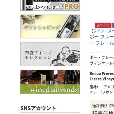
良く、長期熟
レッド・マウ
ッシュには、
ン州を代表す
の風味を伴う
ルで凝縮した
長く続きます。
技術を用いて
(レヴュー：Anth
ぎ、洗練され
赤ワイン
日)
【ワイン・スペ
1995年か
ボー フレー
る複雑で長熟
■栽培につい
レンドの白ワ
ー フレール 
ザ・トライブ
す。
ラ・ヴァレー
ボー・フレー
川の太古の川
ヴィンヤード
は30～46c
るワインです
玉石が混ざっ
Beaux Freres
に圧縮された
Freres Viney
ては30m以
アメリ
ブドウ畑は農
ァレー/リボン
バイオダイナ
す。
通常価格
¥
2
SNSアカウント
販売価格
植樹：2009年