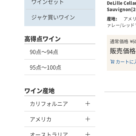
ワインセット
DeLille Cella
て久しいレッ
Sauvignon[2
畑で栽培され
ジャケ買いワイン
カベルネ・ソ
アメリ
ァレー/レッド
特徴的な気候
骨格のあるカ
高得点ワイン
通常価格
¥
6
られる、この
販売価格
るために、デ
90点～94点
に至るまで計
カートに
95点～100点
デリール ・
ンにより、選
から造られる
ワイン産地
味わいを是非
カリフォルニア
■生産者のコ
このワインは
アメリカ
ト、キルシュ
りが前面に出
オーストラリア