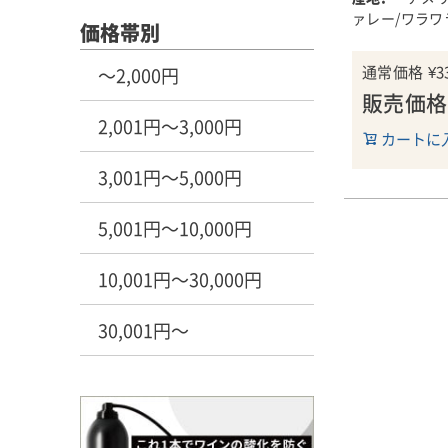
ホースパワー
ァレー/ワラワ
(新樽100％
価格帯別
で大絶賛、瞬
リース前に1
り、アメリカ
アルコール度1
通常価格
¥
3
～2,000円
で販売、多く
販売価格
リリースを待
2,001円～3,000円
■デリール・
カートに
■著名なワイ
アメリカ/ワ
のコメント
イル・ワイン
3,001円～5,000円
「95点」。2
のデリール・
ブ・ヴィンヤ
ヴォケイトや
5,001円～10,000円
ウの茎由来の
の主要なワイ
まり、ベーコ
ワインが90
10,001円～30,000円
ほのかに土っ
わたりその品
なチェリーコ
ました。
ーの果皮、そ
30,001円～
りが複雑に絡
また、著名な
カー氏はこの
ミディアムか
「ワシントン
っかりとした
ト」と称して
ンニンを備え