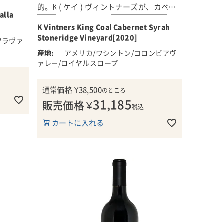
的。K ( ケイ ) ヴィントナーズが、カベル
alla
ネ・ソーヴィニヨンとシラーのブレンドか
K Vintners King Coal Cabernet Syrah
ら生み出す、ワイン評論家から高い評価を
Stoneridge Vineyard[2020]
ド色。摘
受ける赤ワインです！
ワラヴァ
ベリー・
アメリカ/ワシントン/コロンビアヴ
りが広が
■ワイン名の由来
ァレー/ロイヤルスロープ
な杉と、
闇の中でも、石炭ほど黒いものはありませ
んの古い
ん。このワインの名前は、1990年代に、
通常価格
¥
38,500
のところ
ケイ・ヴィントナーズの創業者チャール
31,185
販売価格
¥
ズ・スミスが頻繁に訪れていた、ワシント
税込
りのある
ン州ワラワラにある「ホワイトハウス・ク
カートに入れる
なバラン
ロフォード製材所」に由来しています。そ
のフラッ
の製材所で大きな工場の動力源として使わ
もに、も
れていた古い石炭ストーブから着想を得
。
て、「キング・コール(石炭王)」という名
が付けられました。
は、リザ
います。
■生産者のコメント
広大な海の神秘を感じさせる、月明かりに
ッグシッ
包まれた夜のような佇まい。ブラックチェ