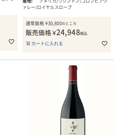
アメリカ/ワシントン/コロンビアヴ
ィにちな
2年目の
出入りしていたワシントン州ワラワラのホ
ァレー/ロイヤルスロープ
、とても
アルコー
ワイトハウス・クロフォード製材所の名前
■栽培について
。通常は
にちなんでいて、この大きな製材所の動力
ワシントン州コロンビア・ヴァレーのロイ
通常価格
¥
30,800
りが特徴
のところ
源であった古い石炭ストーブからキング・
ヤル・スロープにある町、ロイヤル・シテ
24,948
ィは、チ
販売価格
¥
コール（石炭王）と名付けました。
ィ近郊に位置する「ストーンリッジ・ヴィ
税込
るワイン
ンヤード」から収穫したブドウを使用して
カートに入れる
得したワ
年にゲイ
まさに大地そのもの、不気味なほど暗い。
います。
ラワラヴ
赤と黒の果実にドクター・ペッパー、ブラ
 レオネ
ックリコリス、砕いたベルベットの要素が
コロンビア川の氾濫原より高い場所に広が
彼らは業
混ざり合っている。このワインの雄大さに
る、沖積扇状地由来の砂利質土壌の畑で
クで複雑
ふさわしい威厳のある存在感で、力強いス
す。表土の下には深さ約15～30cmのカリ
ブラッ
トラクチャーがある。(オーナー兼ワイン
ッシュ(石灰質硬結層)と玄武岩の層があ
ー。カル
テート・
メーカー・チャールズ・スミス氏のコメン
り、カルシウムや鉄分を豊富に含む、この
ような緊
・ガイド
ト)
土壌環境が、ブドウの根に適度なストレス
タイム、
ying
を与え、凝縮感のある果実を育みます。
上げま
選ばれ、
2018年は、信じられないほど良かった
年。この傑出したヴィンテージは、穏やか
■醸造について
に始まり、秋には長くて乾燥した成熟期を
収量は1エーカーあたり2.3トン。発酵は野
ーをカル
迎えました。これにより、酸が下がった
生酵母で行い、ブドウ本来の個性を丁寧に
でゆっく
なく、ワ
り、糖分を増やしたりすることなく、最適
引き出しています。