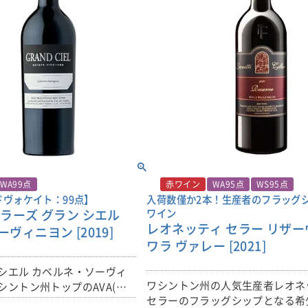
WA99点
赤ワイン
WA95点
WS95点
ヴォケイト：99点】
入荷数僅か2本！生産者のフラッグ
ラーズ グラン シエル
ワイン
レオネッティ セラー リザー
ヴィニヨン [2019]
ワラ ヴァレー [2021]
シエル カベルネ・ソーヴィ
ワシントン州の人気生産者レオネ
シントン州トップのAVA(ア
セラーのフラッグシップとなる希
認ぶどう栽培地域)と言われ