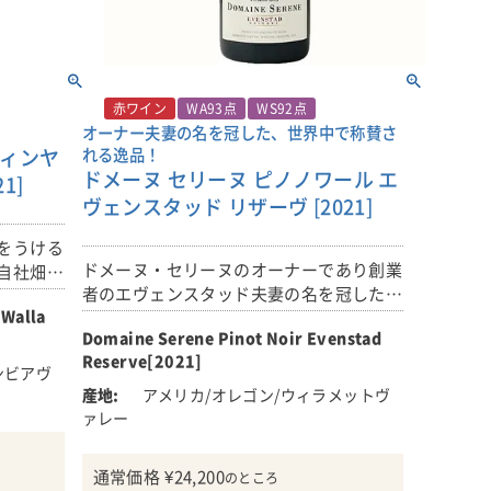
り穏やか
して確立
な熟度に達するまでに果実を育てることが
となりま
。
出来ました。2018年のワインは、白ワイ
このワインは、カベルネ・ソーヴィニヨン
少し早い
ンの素晴らしい表現力から、赤ワインの美
とシラーを最初から一緒に仕込む「共発
、私た
レオネッ
しい洗練された複雑さまで、さまざまな点
酵」で造られています。カベルネ・ソーヴ
優れてい
長く伸び
で卓越しています。
ィニヨンは除梗した粒のまま(ホールベリ
赤ワイン
WA93点
WS92点
を10
の代名詞
オーナー夫妻の名を冠した、世界中で称賛さ
ー)76％、シラーは全房(ホールクラスタ
た。
ヴィンヤ
れる逸品！
ストーンリッジ・ヴィンヤードは、ロイヤ
ー)24％を使用し、フレンチオーク製タン
ドメーヌ セリーヌ ピノノワール エ
ル・シティの町の近くにあります。畑は、
1]
クで共に発酵。果皮とともに47日間じっ
られ、信
ヴェンスタッド リザーヴ [2021]
沖積扇状地の砂利土壌で、コロンビア川の
くりと醸されます。
を持つ美
氾濫原の上に位置します。表土の下には炭
全体的に
をうける
酸塩岩と玄武岩の層が15-30cmの深さにあ
その後、フレンチオーク樽(新樽比率60％)
ドメーヌ・セリーヌのオーナーであり創業
ワインは
自社畑カ
り、カルシウムと鉄分を豊富に含んだ土壌
で澱とともに22か月間熟成しています。
者のエヴェンスタッド夫妻の名を冠したワ
持ってい
体で造る
を形成し根が伸び難い土壌です。果実は果
アルコール度数14％。
 Walla
インです。
皮が厚く、黒に近い果汁としっかりとして
Domaine Serene Pinot Noir Evenstad
いながらもしなやかなタンニンを生み出
Reserve[2021]
ブルゴーニュのワインに深い感銘を受けた
トのコメ
ンビアヴ
し、熟成のポテンシャルを高めています。
■K ( ケイ ) ヴィントナーズについて
夫妻は、オレゴンで、さらに素晴らしいワ
00％)
アメリカ/オレゴン/ウィラメットヴ
K(ケイ)・ヴィントナーズは、ワシントン
インを生み出せると信じ、情熱を注ぎ続け
の近くに
ブレンド
ァレー
野生酵母、カベルネソーヴィニヨンは全粒
州のシラーの造り手としてリーダー的存在
ています。このワインは、オレゴンを代表
利土壌
カイユ
発酵100％、シラーは全房発酵100％で
のチャールズ・スミスが手掛けるワイナリ
するとともに、世界中で称賛される逸品で
位置して
調の中心
す。53日間浸漬させ、フレンチオーク樽
ーです。
通常価格
¥
24,200
のところ
す！
と玄武岩