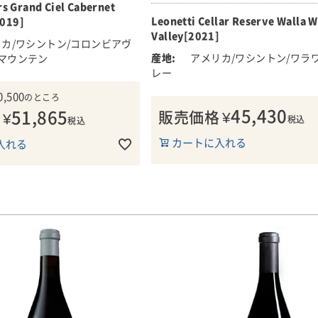
rs Grand Ciel Cabernet
ザーヴ」！！
ド・マウンテンAVAの「自社
Leonetti Cellar Reserve Walla W
019]
た単一品種、単一クローンの
Valley[2021]
■生産者のコメント
ーヴィニヨン」です！！
カ/ワシントン/コロンビアヴ
驚くほど飽和度の高いワインレッ
アメリカ/ワシントン/ワラ
マウンテン
みたてのブラックベリーやブルー
と土壌から生まれる完熟味と
レー
パイのような鮮烈な深みのある香
ベルネ・ソーヴィニヨンで知
0,500
のところ
ります。より繊細な香りは、新鮮
AVAの最高品質の果実を育て
45,430
51,865
販売価格
¥
¥
乾燥したバラという、おばあちゃ
リール・セラーズの畑は細部
税込
税込
嫁入り箱を思い出させます。
算され尽くしています。
カートに入れる
入れる
ふくよかで豊満な口当たり、広が
セラーズの厳格なセレクショ
果実味は、酸味とタンニンと完璧
ばれたごく一部のブドウのみ
スを保っています。この2021年
グラン・シエル(壮大な空)の
グシップは、豊かで長い余韻とと
ご堪能ください。
っと飲みたいと思わせてくれます
ちなみに、レオネッティ・セラー
メント
ーブについて、このように考えて
、カシス、ブラックカラン
・リキュールの素晴らしい香
・リザーヴ「レオネッティのフラ
ています。そしてオークの香