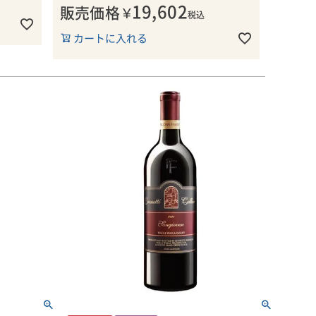
(新樽58％)にて、澱の上で22か月樽熟成し
19,602
販売価格
¥
カルシウム
税込
ています。アルコール度数14.0％。
チャールズは、大学でワイン造りを勉強し
さらに、ブレンドの技術は30年以上にわ
し根が伸
サラミや
たり、ワイナリーで見習いをした経験があ
カートに入れる
たり、ドメーヌ・セリーヌのワイン造りの
ーブが絡
りません。代わりに、ワイン醸造の教科書
品質を支える重要な要素となっています。
せるニュ
■ケイ・ヴィントナーズについて
や、フランス、ドイツ、ワシントンのワイ
1990年の初ヴィンテージ以来、「エヴェ
いた土の
K(ケイ)・ヴィントナーズは、ワシントン
ナリーを何年も訪問して得た知識を吸収し
ンスタッド・リザーヴ」はドメーヌ・セリ
51日
のスパイ
州のシラーの造り手としてリーダー的存在
てのし上がってきた、独学の天才です。
ーヌのフラッグシップワインとして位置づ
(パンチ
与えま
のチャールズ・スミスが手掛けるワイナリ
けられ、オレゴン州のピノノワールの基準
していま
ーです。チャールズは、大学でワイン造り
チャールズの手掛けるワインは、ワイン・
とも言える存在となっています。これは、
を勉強したり、ワイナリーで見習いをした
アドヴォケイト、ワイン・スペクテイタ
この芸術的なブレンド技術によるもので
いで、口
経験がありません。代わりに、ワイン醸造
ー、ワイン・エンスージアストなど主要な
す。
く、フレ
の教科書や、フランス、ドイツ、ワシント
ワイン評価雑誌から高い評価を受け続けて
ガンスを
ンのワイナリーを何年も訪問して得た知識
います。
■生産者のコメント
シントン
が心地よ
を吸収してのし上がってきた、独学の天才
2021年のエヴェンスタッド・リザーヴ・
ー的存在
いシラー
です。
また、チャールズ・スミス自身への評価も
ピノノワールは、爽やかでエレガントなヴ
ワイナリ
(レヴュ
高く、ワイン・エンスージアスト(2014年)
ィンテージです。シルクのように滑らかな
22日)
チャールズの手掛けるワインは、ワイン・
とフード＆ワイン(2009年)から「年間最優
質感を持ち、鶏肉料理や鴨のコンフィと特
アドヴォケイト、ワイン・スペクテイター
秀ワインメーカー」を獲得した唯一の人物
に良く合います。
を勉強し
などなど主要なワイン評価雑誌から高い評
です。
経験があ
クリスト
価を受け続けており、現在、95点以上を
香りには、バラの花びら、野イチゴ、スト
の教科書
ワラ・ワ
獲得したワインが198アイテム、90点以上