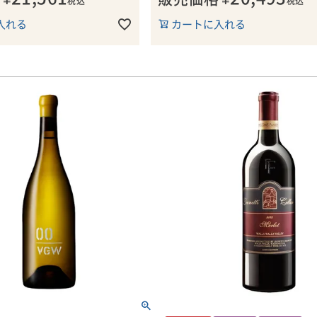
税込
税込
の層が15-30cmの深さにあり、
タール
入れる
カートに入れる
と鉄分を豊富に含んだ土壌を形成
香りは華やかでアロマティック。
ｍ
び難い土壌です。
黒胡椒のスパイス、表情豊かなハ
タール当たり8780本
み合い、さらに耕された土を思わ
ール・エシャラ(1本の支柱に
■醸造について
アンスが感じられます。そこに乾
縛り付ける仕立て方)
野生酵母にて全房発酵100％、醸し
香りや、旨味を伴うハーブ、胡椒
間、新樽60％のフレンチオーク樽
スが重なり、複雑で奥深い印象を
ョン)にて澱の上で28か月間熟成
す。
ー・ヴィンヤーズについて
す。アルコール度14.5％。
・ヴィンヤーズは、その名の
ミディアムからフルボディの味わ
で畑を耕しています。カユー
に含むとジューシーでみずみずし
イン通から羨望のまなざしを
■ケイ・ヴィントナーズについて
ッシュな要素が広がります。エレ
った、ヴィニュロン(ブドウ
K(ケイ)・ヴィントナーズは、ワ
備えつつ、きめ細やかなタンニン
ン醸造までを一貫して手掛け
州のシラーの造り手としてリーダ
く感じられる、料理との相性が良
者)のクリストフ・バロン。
のチャールズ・スミスが手掛ける
です。飲み頃：2025～2041年。
代はすべての畑に馬がいまし
ーです。
ー：Anthony Mueller 2024年3月
フはワラワラで最初にバイオ
を採用しただけではなく、馬
チャールズは、大学でワイン造り
■栽培について
した最初の人物でもありま
たり、ワイナリーで見習いをした
自社畑カイユー・ヴィンヤード。
機械ではなく馬しか入れない
りません。代わりに、ワイン醸造
フ・バロン氏の最初の畑であり、
徴的です。