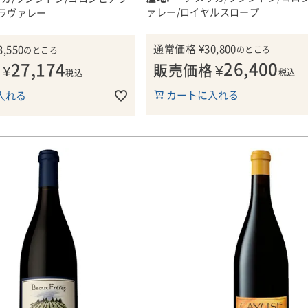
ワシントン州の町ロイヤル・シテ
は、リリース以来、各専門誌
熟成は、フレンチオーク樽(新樽、
ァレー/ロイヤルスロープ
ラヴァレー
)で20ヶ月熟成させ、さらにリ
んで命名したワイン。小さな町が
く間にスター・ワインとな
樽)で22か月間、行っています。
8ヶ月の瓶熟成しています。
大きな名前を持つという皮肉です
国内では、メーリングリスト
ル度14.7％。
4.1％。
通常価格
¥
30,800
3,550
のところ
のところ
大きなワインには大きな名前。香
の人たちが列をなして毎年の
26,400
27,174
販売価格
¥
¥
的で、少量生産のロイヤル・シテ
ち望むワインです！！
税込
税込
ャールズ・スミスの最も人気のあ
■レオネッティ・セラーについて
セラーズについて
カートに入れる
入れる
で、「彼が初めて100点満点を獲
ン誌ワイン・アドヴォケイト
レオネッティ・セラーは、1977
シントン州のボルドー・スタ
イン」でもあります。
リー＆ナンシー・フィギンズがワ
のパイオニアが1992年創業
018年のシラー「ザ・トライ
ァレー初の商業ワイナリーとして
セラーズです。ワイン・アド
■チャールズ・スミスのコメント
ード」は、スモーキーでブド
ッティ・セラーを設立した直後、
ワイン・スペクテイターなど
王道を行くロイヤルシティ。ダー
ニュアンスを含む香りから始
界に衝撃を与えました。
ン誌でこれまでに700以上の
な味わい。ブラック・チェリー、
ンの脂、ブラックペッパー、
点以上の評価を受け、長きに
ク・カラント、ブラック・コーヒ
ぽいプラムの花、スパイシー
1978年のカベルネが、ワインス
質と卓越性の伝統を守ってき
ダモンと濡れた岩。ベルベットの
ンポート、ブラックラズベリ
ワイン＆スピリッツ・バイイング
張感で繊細な層を造っています。
してスモークしたハーブの香
（Wine Estate Wine & Spirits Bu
アニス、生ハム、紅茶が全体を仕
み合います。
Guide) 誌で全米TOPのワインに
ワイン評論家ロバート・パー
す。
その号の表紙を飾ったのです。
ワイナリーに5つ星を与え
らフルボディの味わいで、し
州のラフィット・ロートシル
■ヴィンテージについて
ミネラル感と収斂性のあるタ
この評価は、レオネッティ・セラ
います。
2019年は、例年より遅い芽吹き
、若いうちは料理との相性が
ト的な地位に押し上げただけでは