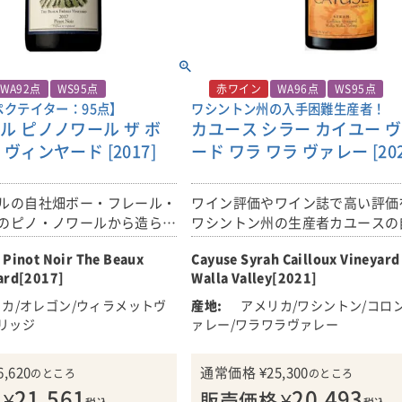
りと始まり、年間を通して、かな
成にも適しています。フィニ
シントン州を高品質ワイン産地と
ンテンAVAを中心にワシント
な状態が続いたため、涼しめの年
スパイシーでブドウの茎由来
させる重要な役割を果たしました
るグラン・クリュ畑のパワフ
した。一部の畑では、例年よりも
力強いタンニンのグリップが
果実をヨーロッパのブレンド
10月に凍結の問題がありましたが
飲み頃：2023～2038年。
それから、数十年たった今でも、
巧に表現することに情熱を注
ちの高地にある畑は空気の流動に
ony Mueller 2021年7月9
ティのウェイティング・リストは
た赤ワインのみならず、
WA92点
WS95点
赤ワイン
WA96点
WS95点
るため、凍結することなく、生育期
続け、ワシントン・カルトワイン
クテイター：95点】
ワシントン州の入手困難生産者！
ら樽発酵を採用し造り続けてい
月後半まで延ばすことができまし
ル ピノノワール ザ ボ
カユース シラー カイユー 
として君臨しています。
可能な素晴らしいボルドーブ
て
インの造り手としても有名で
ヴィンヤード [2017]
ード ワラ ワラ ヴァレー [202
その結果、素晴らしい完熟度が得
・ヴィンヤードは、ワラ・ワ
じられないほどのバランスと個性
のオレゴン州側のワラ・ワラ
しいワインに仕上がっています。
ルの自社畑ボー・フレール・
ワイン評価やワイン誌で高い評価
床に植えられた畑です。表土
どの品種をとっても、2019年の
のピノ・ノワールから造られ
ワシントン州の生産者カユースの
mのシルト質ロームと玄武岩の
並外れたフレーバーとバランスを
。
イユー・ヴィンヤードのシラー主
ています。その下には、純粋
 Pinot Noir The Beaux
Cayuse Syrah Cailloux Vineyard
ます。
ワインです！
石畳の層があり、場所によっ
ard[2017]
Walla Valley[2021]
上もの深さがあります。
■畑について
■ワイン誌ワイン・アドヴォケイ
カ/オレゴン/ウィラメットヴ
アメリカ/ワシントン/コロ
●ストーンリッジ・ヴィンヤード(1
ント
耕馬で耕作し、2009年から
リッジ
ァレー/ワラワラヴァレー
この畑は、ロイヤル・シティの町
「96+点」。3％のヴィオニエを
ミック農法で栽培していま
あります。畑は、沖積扇状地の砂
して造られた2021年のシラー「
6,620
通常価格
¥
25,300
のところ
のところ
で、コロンビア川の氾濫原の上に
―・ヴィンヤード」は、濃密な色
21,561
20,493
¥
販売価格
¥
います。表土の下には、カリーチ
部を持つワインです。