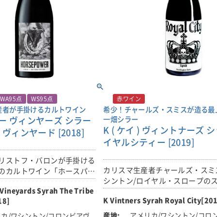
プであり、私たちの最上級の努力
ンスティック、クローブ、キ
レオネッティ・リザーブの目標は
ニラビーンズの気配を優しく
で、ワラワラ・ヴァレーのブドウ
れるでしょう。
品種に関わらず、カベルネソーヴ
を中心とした、最高のワインを造
ワインの深みと微妙なニュア
す。
時間をかけてデキャンタした
、トリュフ、黒鉛、タバコの
各ヴィンテージの最高の樽だけが
ことができます。この早い段
ヴのブレンドの一部になる権利を
ンはすでにかなり落ち着き、
このワインは、世界で最も優れた
、魅力的なフィニッシュを導
WA95点
WS95点
赤ワイン
で造られているのです。
このワインは、あなたがセラ
産者が手掛けるカルトワイン
希少！チャールズ・スミスが造る最
ー ヴィンヤーズ シラー
一畑シラー
る限り、確実に熟成していく
K ( ケイ ) ヴィントナーズ 
■栽培について
ヴィンヤード [2018]
ブドウは、ワラ・ワラ・ヴァレー
イヤルシティー [2019]
カのオレゴン州とワシントン州に
リストフ・バロンが手掛ける
産地)にある5つの畑(レス、ホー
・シエル・ヴィンヤード
カリスマ生産者チャールズ・スミ
のカルトワイン「ホースパワ
ーラー、ミル・クリーク・アップ
シントン/ロイヤル・スロープの
ザ・トライブ・ヴィンヤード
セブン・ヒルズ、セラ・ペダーチ
Vineyards Syrah The Tribe
リッジ・ヴィンヤード100％で造
で造られた、希少なワインで
収穫しています。
て
K Vintners Syrah Royal City[20
18]
100％の赤ワイン！！
の低温浸漬の後、14～16日
■醸造について
アメリカ/ワシントン/コロ
緒に発酵、フレンチオーク
カ/ワシントン/コロンビアヴ