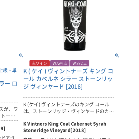
の結晶」
リーを中心に、フレッシュなタバコ、カカ
シンプル
オ豆、濡れた石、ドライタイムの香りが複
畑から、
雑に絡み合います。力強さの中に、旨味を
ィニヨン
伴ったコンポートやレザーのニュアンスが
ることで
感じられます。第一印象以上に、奥行きの
ある魅力を備えたワインです。
、リザー
■ヴィンテージについて
得ます。
2020年は、ワシントン州の歴史の中で
ブドウ畑
も、これまでで最高のヴィンテージのひと
赤ワイン
WA94点
WS92点
上級・単
K ( ケイ ) ヴィントナーズ キング コ
つになるかもしれません。
ール カベルネ シラー ストーンリッ
シラー ロ
生育期間は長く穏やかで、ブドウは均一に
ジ ヴィンヤード [2018]
(アメリ
成熟しました。その結果、ワインはいずれ
またがる
も焦点の定まった、リッチで複雑、そして
リー・ロ
K (ケイ) ヴィントナーズのキング コール
生き生きとした仕上がりとなっています。
スが、ワ
ランド、
は、ストーンリッジ・ヴィンヤードのカベ
赤ワインは、抑制の効いたエレガンスを備
ストーン
ェ)から
ルネソーヴィニヨン75％とシラー25％を
えながらも力強く、張りのある緊張感と見
るシラー
K Vintners King Coal Cabernet Syrah
ブレンドした赤ワイン。
事なバランスが印象的です。今後どのよう
19]
Stoneridge Vineyard[2018]
に熟成していくのか、生産者自身もとても
ンビアヴ
1990年代、チャールズ・スミス氏がよく
楽しみにしています。