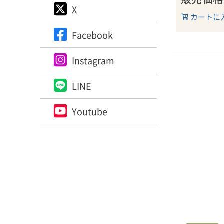
X
畑：1.3ヘク
カートに
畝間：約1ｘ1
密植度：1ヘク
Facebook
仕立て：シュ
葡萄樹を1本
Instagram
LINE
■ホースパワ
ホースパワー
通り馬力のみ
Youtube
スで世界のワ
受ける事とな
栽培からワイ
るワイン生産
彼の祖父の時
た。クリスト
ダイナミック
を耕作に使用
す。この畑は
狭い密植が特