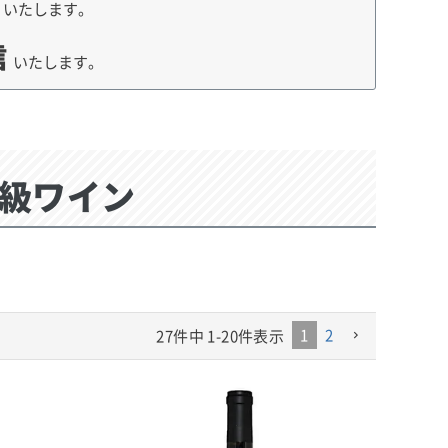
荷
いたします。
信
いたします。
級ワイン
1
2
27
件中
1
-
20
件表示