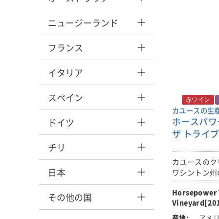
りは、シナモ
ャラメル、バ
ニュージーランド
感じさせてく
さらに、この
フランス
ンスは、長い
後に味わうと
イタリア
葉を発見する
階で、タンニ
スペイン
親しみやすく
赤ワイン
いています。
カユースの生
ホースパワ
ーで保管でき
ドイツ
でしょう。
ザ トライブ 
チリ
■畑について
カユースのク
自社畑グラン
日本
ワシントン州
100％。
ー」の自社畑
Horsepower 
の「シラー」
■醸造につい
その他の国
Vineyard[20
す。
24～36時間
間、果皮と一
アメリ