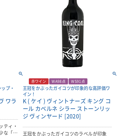
赤ワイン
WA98点
WS91点
シップ・
王冠をかぶったガイコツが印象的な高評価ワ
イン！
ヴ ワラ
K ( ケイ ) ヴィントナーズ キング コ
ール カベルネ シラー ストーンリッ
ジ ヴィンヤード [2020]
ッティ・
少な「リ
王冠をかぶったガイコツのラベルが印象