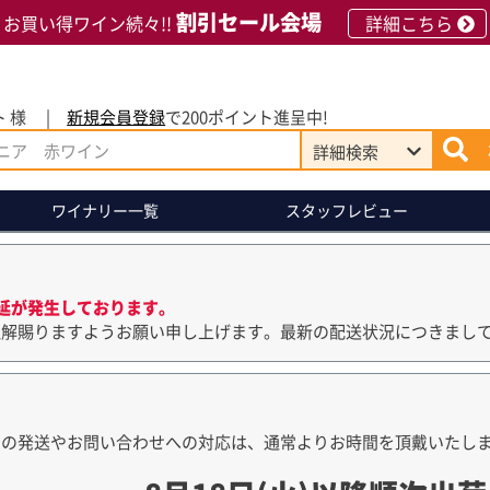
割引セール会場
お買い得ワイン続々!!
詳細こちら
 様
新規会員登録
で200ポイント進呈中!
詳細
検索
ワイナリー
一覧
スタッフレビュー
延が発生しております。
理解賜りますようお願い申し上げます。最新の配送状況につきまし
品の発送やお問い合わせへの対応は、通常よりお時間を頂戴いたし